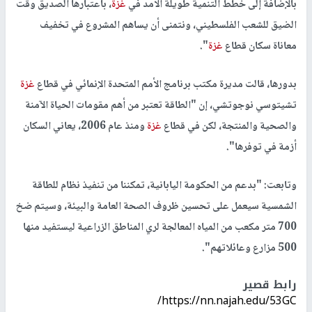
بالإضافة إلى خطط التنمية طويلة الأمد في
غزة
، باعتبارها الصديق وقت
الضيق للشعب الفلسطيني، ونتمنى أن يساهم المشروع في تخفيف
معاناة سكان قطاع
غزة
".
بدورها، قالت مديرة مكتب برنامج الأمم المتحدة الإنمائي في قطاع
غزة
تشيتوسي نوجوتشي، إن "الطاقة تعتبر من أهم مقومات الحياة الآمنة
والصحية والمنتجة، لكن في قطاع
غزة
ومنذ عام 2006، يعاني السكان
أزمة في توفرها".
وتابعت: "بدعم من الحكومة اليابانية، تمكننا من تنفيذ نظام للطاقة
الشمسية سيعمل على تحسين ظروف الصحة العامة والبيئة، وسيتم ضخ
700 متر مكعب من المياه المعالجة لري المناطق الزراعية ليستفيد منها
500 مزارع وعائلاتهم".
رابط قصير
https://nn.najah.edu/53GC/