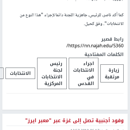
كما أكد ناصر، للرئيس، جاهزية اللجنة دائما لإجراء "هذا النوع من
الانتخابات". وفق كحيل.
رابط قصير
https://nn.najah.edu/5360/
الكلمات المفتاحية
اجراء
رئيس
زيارة
الانتخابات
لجنة
الانتخابات
مرتقبة
في
الانتخابات
القدس
المركزية
وفود أجنبية تصل إلى غزة عبر "معبر ايرز"