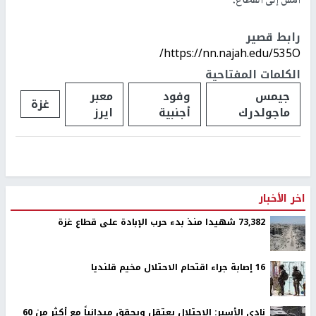
أمس إلى القطاع.
رابط قصير
https://nn.najah.edu/535O/
الكلمات المفتاحية
جيمس
وفود
معبر
غزة
ماجولدرك
أجنبية
ايرز
اخر الأخبار
73,382 شهيدا منذ بدء حرب الإبادة على قطاع غزة
16 إصابة جراء اقتحام الاحتلال مخيم قلنديا
نادي الأسير: الاحتلال يعتقل ويحقق ميدانياً مع أكثر من 60