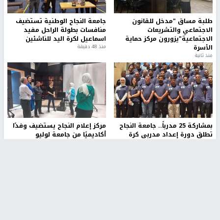
طلبة مساق "مدخل للقانون
جامعة النجاح الوطنية تستضيف
الاجتماعي والتشريعات
منافسات بطولة الراحل مفيد
الاجتماعية"يزورون مركز حماية
اسماعيل لكرة اليد للناشئين
الأسرة
منذ 48 دقيقة
منذ ثانية
بمشاركة 25 مدرباً.. جامعة النجاح
مركز إعلام النجاح يستضيف وفدًا
تطلق دورة إعداد مدربي كرة
أكاديميًا من جامعة لوليو
القدم المستوى (C)
للتكنولوجيا السويدية
منذ 51 دقيقة
منذ 9 دقيقة
تقارير
" قانون درومي".. بين حق الدفاع عن النفس وواقع
الفلسطينيين تحت الاحتلال
منذ 8 ثواني
تقارير