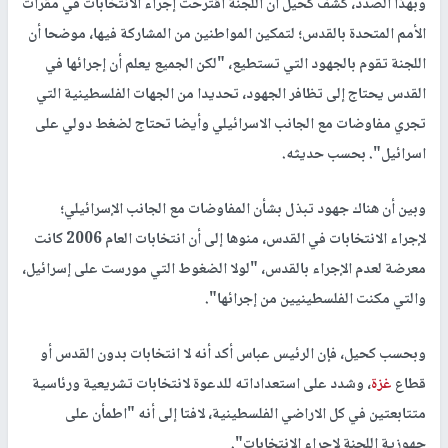
وبهذا الصدد، كشف كحيل أن اللجنة اقترحت إجراء الانتخابات في مقرات
الأمم المتحدة بالقدس؛ لتمكين المواطنين من المشاركة فيها، موضحا أن
اللجنة تقوم بالجهود التي تستطيع، "لكن الجميع يعلم أن إجرائها في
القدس يحتاج إلى تظافر الجهود، تحديدا من الجهات الفلسطينية التي
تجري مفاوضات مع الجانب الاسرائيلي وأيضا تحتاج لضغط دولي على
اسرائيل". بحسب حديثه.
وبين أن هناك جهود تبذل بشأن المفاوضات مع الجانب الإسرائيلي؛
لإجراء الانتخابات في القدس، منوها إلى أن انتخابات العام 2006 كانت
معرضة لعدم الإجراء بالقدس، "لولا الضغوط التي مورست على إسرائيل،
والتي مكنت الفلسطينيين من إجرائها".
وبحسب كحيل، فإن الرئيس عباس أكد أنه لا انتخابات بدون القدس أو
قطاع
غزة
، وشدد على استعداداته للدعوة لانتخابات تشريعية ورئاسية
متتابعتين في كل الاراضي الفلسطينية، لافتا إلى أنه "اطمأن على
جهوزية اللجنة لإجراء الانتخابات".