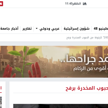
الظهر
11:45
البث
نيو 48
شؤون إسرائيلية
عربي ودولي
تقارير
أخبار جامعة 
ا