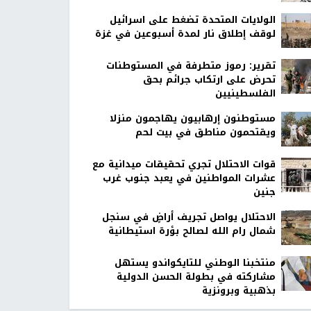
الولايات المتحدة تضغط على اسرائيل
لوقف إطلاق نار لمدة أسبوعين في غزة
تقرير: رموز متطرفة في المستوطنات
تحرض على ارتكاب جرائم بحق
الفلسطينيين
مستوطنون إرهابيون يهاجمون منزلا
ويقتحمون مناطق في بيت لحم
قوات الاحتلال تجري تحقيقات ميدانية مع
عشرات المواطنين في يعبد جنوب غرب
جنين
الاحتلال يواصل تجريف أراضٍ في سنجل
شمال رام الله لصالح بؤرة استيطانية
منتخبنا الوطني للتايكواندو يستهل
مشاركته في بطولة الحسن الدولية
بذهبية وبرونزية