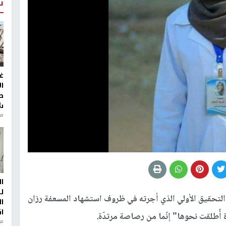
ت
غ
ا
ط
ش
منذ 2
ا
ل
لتحقيق الأولي الذي أجرته في ظروف استشهاد المسعفة رزان
ا
ا
 أُطلقت نحوها" إنّما من رصاصة مرتدّة.
من