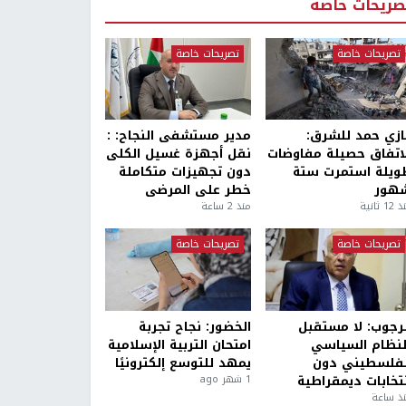
صريحات خاصة
تصريحات خاصة
تصريحات خاصة
ازي حمد للشرق:
مدير مستشفى النجاح: :
لاتفاق حصيلة مفاوضات
نقل أجهزة غسيل الكلى
ويلة استمرت ستة
دون تجهيزات متكاملة
هور
خطر على المرضى
1 ثانية
منذ 2 ساعة
تصريحات خاصة
تصريحات خاصة
لرجوب: لا مستقبل
الخضور: نجاح تجربة
لنظام السياسي
امتحان التربية الإسلامية
لفلسطيني دون
يمهد للتوسع إلكترونيًا
نتخابات ديمقراطية
1 شهر ago
ذ ساعة