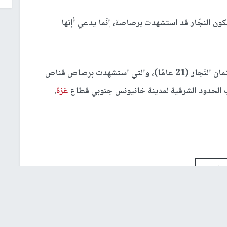
كون النجّار قد استشهدت برصاصة، إنّما يدعي أإنها
شيّع الآلاف من الفلسطينيين يوم السبت الماضي جثمان النّجار (21 عامًا)، والتي استشهدت برصاص قناص
ب الحدود الشرقية لمدينة خانيونس جنوبي قطاع
غزة
.
نجار