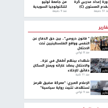
ورة إعداد مدربي كرة
من جامعة لوليو
قدم المستوى (C)
للتكنولوجيا السويدية
5 دقيقة
منذ 9 دقيقة
قارير
" قانون درومي".. بين حق الدفاع عن
النفس وواقع الفلسطينيين تحت
الاحتلال
قارير
منذ 8 ثواني
شهداء بينهم أطفال في غزة..
والاحتلال يصعّد غاراته ويمنح السكان
دقائق للإخلاء
قارير
منذ 11 ثانية
الإعلام العبري: "معركة مضيق هرمز
تستهدف تثبيت رواية سياسية"
منذ 9 ثواني
قارير