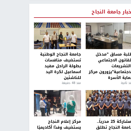
خبار جامعة النجاح
لبة مساق "مدخل
جامعة النجاح الوطنية
لقانون الاجتماعي
تستضيف منافسات
التشريعات
بطولة الراحل مفيد
لاجتماعية"يزورون مركز
اسماعيل لكرة اليد
ماية الأسرة
للناشئين
ذ ثانية
منذ 48 دقيقة
بمشاركة 25 مدرباً..
مركز إعلام النجاح
امعة النجاح تطلق
يستضيف وفدًا أكاديميًا