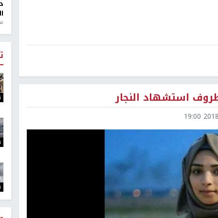
د
ال
منذ 1
ت
ظروف استشهاد النجار
ت
2018-0
ت
ت