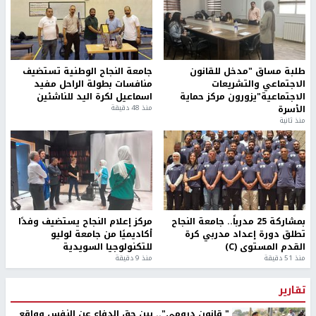
طلبة مساق "مدخل للقانون
جامعة النجاح الوطنية تستضيف
الاجتماعي والتشريعات
منافسات بطولة الراحل مفيد
الاجتماعية"يزورون مركز حماية
اسماعيل لكرة اليد للناشئين
الأسرة
منذ 48 دقيقة
منذ ثانية
بمشاركة 25 مدرباً.. جامعة النجاح
مركز إعلام النجاح يستضيف وفدًا
تطلق دورة إعداد مدربي كرة
أكاديميًا من جامعة لوليو
القدم المستوى (C)
للتكنولوجيا السويدية
منذ 51 دقيقة
منذ 9 دقيقة
تقارير
" قانون درومي".. بين حق الدفاع عن النفس وواقع