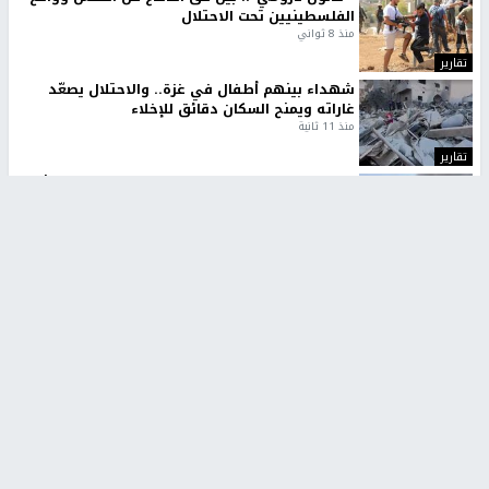
الفلسطينيين تحت الاحتلال
منذ 8 ثواني
تقارير
شهداء بينهم أطفال في غزة.. والاحتلال يصعّد
غاراته ويمنح السكان دقائق للإخلاء
منذ 11 ثانية
تقارير
الإعلام العبري: "معركة مضيق هرمز تستهدف تثبيت
رواية سياسية"
منذ 9 ثواني
تقارير
تصريحات خاصة
تصريحات خاصة
تصريحات خاصة
غازي حمد للشرق: الاتفاق حصيلة
مدير مستشفى النجاح: : نقل
مفاوضات طويلة استمرت ستة
أجهزة غسيل الكلى دون تجهيزات