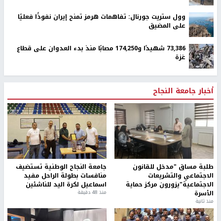
وول ستريت جورنال: تفاهمات هرمز تمنح إيران نفوذًا فعليًا
على المضيق
73,386 شهيدًا و174,250 مصابًا منذ بدء العدوان على قطاع
غزة
أخبار جامعة النجاح
طلبة مساق "مدخل للقانون
جامعة النجاح الوطنية تستضيف
الاجتماعي والتشريعات
منافسات بطولة الراحل مفيد
الاجتماعية"يزورون مركز حماية
اسماعيل لكرة اليد للناشئين
الأسرة
منذ 48 دقيقة
منذ ثانية