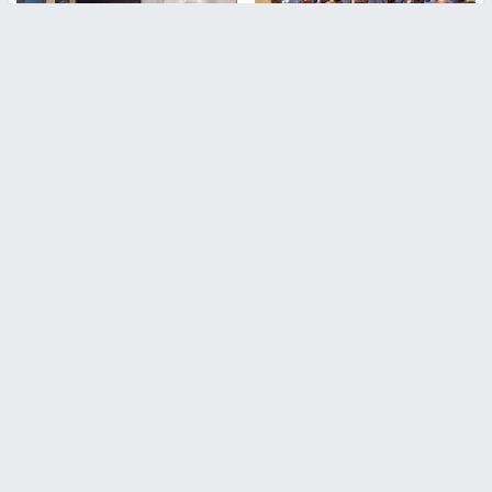
بمشاركة 25 مدرباً.. جامعة النجاح
مركز إعلام النجاح يستضيف وفدًا
تطلق دورة إعداد مدربي كرة
أكاديميًا من جامعة لوليو
القدم المستوى (C)
للتكنولوجيا السويدية
منذ 51 دقيقة
منذ 9 دقيقة
تقارير
بالصور| مرضى عالقون في غزة يناشدون بإجلائهم
العاجل مع انهيار النظام الصحي
منذ 3 دقيقة
تقارير
" قانون درومي".. بين حق الدفاع عن النفس وواقع
الفلسطينيين تحت الاحتلال
منذ 8 ثواني
تقارير
شهداء بينهم أطفال في غزة.. والاحتلال يصعّد
غاراته ويمنح السكان دقائق للإخلاء
منذ 11 ثانية