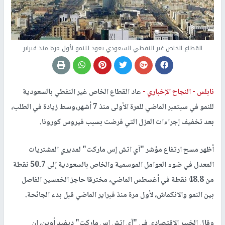
القطاع الخاص غير النفطي السعودي يعود للنمو لأول مرة منذ فبراير
نابلس -
النجاح الإخباري -
عاد القطاع الخاص غير النفطي بالسعودية
للنمو في سبتمبر الماضي للمرة الأولى منذ 7 أشهر،وسط زيادة في الطلب،
بعد تخفيف إجراءات العزل التي فرضت بسبب فيروس كورونا.
أظهر مسح ارتفاع مؤشر "آي اتش إس ماركت" لمديري المشتريات
المعدل في ضوء العوامل الموسمية والخاص بالسعودية إلى 50.7 نقطة
من 48.8 نقطة في أغسطس الماضي، مخترقا حاجز الخمسين الفاصل
بين النمو والانكماش، لأول مرة منذ فبراير الماضي قبل بدء الجائحة.
وقال الخبير الاقتصادي في "آي اتش إس ماركت" ديفيد أوين، إن