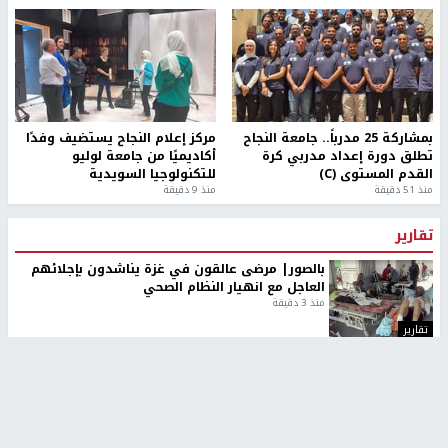
بمشاركة 25 مدرباً.. جامعة النجاح
مركز إعلام النجاح يستضيف وفدًا
تطلق دورة إعداد مدربي كرة
أكاديميًا من جامعة لوليو
القدم المستوى (C)
للتكنولوجيا السويدية
منذ 51 دقيقة
منذ 9 دقيقة
تقارير
بالصور| مرضى عالقون في غزة يناشدون بإجلائهم
العاجل مع انهيار النظام الصحي
منذ 3 دقيقة
تقارير
" قانون درومي".. بين حق الدفاع عن النفس وواقع
الفلسطينيين تحت الاحتلال
منذ 8 ثواني
تقارير
شهداء بينهم أطفال في غزة.. والاحتلال يصعّد