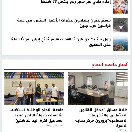
إجلاء طبي عبر معبر رفح يشمل 78 شخصًا
مستوطنون يقطعون عشرات الأشجار المثمرة في خربة
فراسين غرب جنين
وول ستريت جورنال: تفاهمات هرمز تمنح إيران نفوذًا فعليًا
على المضيق
أخبار جامعة النجاح
طلبة مساق "مدخل للقانون
جامعة النجاح الوطنية تستضيف
الاجتماعي والتشريعات
منافسات بطولة الراحل مفيد
الاجتماعية"يزورون مركز حماية
اسماعيل لكرة اليد للناشئين
الأسرة
منذ 48 دقيقة
منذ ثانية