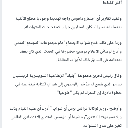
أكثر انفتاحا
وتفيد تقارير أن اجتماع دافوس واجه تهديدا وجوديا مطلع الألفية
بعدما نفد صبر السكان المحليين جراء الاحتجاجات المتواصلة.
وردا على ذلك، فتح شواب الاجتماع أمام مجموعات المجتمع المدني
وأتاح لوسائل الإعلام توسيع حضورها في الحدث الذي كان يعقد
بمعظمه في السابق خلف الأبواب المغلقة.
وقال رئيس تحرير مجموعة "بليك" الإعلامية السويسرية كريستيان
دورير الذي سُمح له مؤخرا بالوصول إلى شواب لكتابة نبذة عنه في
خطوة نادرة، إن التحرك لم يكن "طوعيا".
وأوضح دورير لوكالة فرانس برس أن شواب "أدرك أن عليه القيام بذلك
وإلا فسيموت المنتدى"، مضيفا أن مؤسس المنتدى الاقتصادي العالمي
تغير على مدى السنوات.