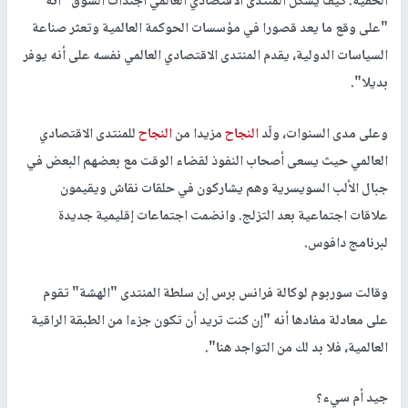
الخفية: كيف يشكل المنتدى الاقتصادي العالمي أجندات السوق" أنه
"على وقع ما يعد قصورا في مؤسسات الحوكمة العالمية وتعثر صناعة
السياسات الدولية، يقدم المنتدى الاقتصادي العالمي نفسه على أنه يوفر
بديلا".
وعلى مدى السنوات، ولّد
النجاح
مزيدا من
النجاح
للمنتدى الاقتصادي
العالمي حيث يسعى أصحاب النفوذ لقضاء الوقت مع بعضهم البعض في
جبال الألب السويسرية وهم يشاركون في حلقات نقاش ويقيمون
علاقات اجتماعية بعد التزلج. وانضمت اجتماعات إقليمية جديدة
لبرنامج دافوس.
وقالت سوربوم لوكالة فرانس برس إن سلطة المنتدى "الهشة" تقوم
على معادلة مفادها أنه "إن كنت تريد أن تكون جزءا من الطبقة الراقية
العالمية، فلا بد لك من التواجد هنا".
جيد أم سيء؟