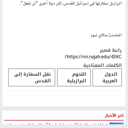
البرازيل سفارتها في إسرائيل للقدس، لكن دولا أخرى "لن تفعل".
المصدر/ سكاي نيوز
رابط قصير
https://nn.najah.edu/43KC/
الكلمات المفتاحية
الدول
اللحوم
نقل السفارة إلى
العربية
البرازيلية
القدس
اخر الأخبار
اصابات قرب الخط الأصفر وتحليق مكثف للاستطلاع في سماء