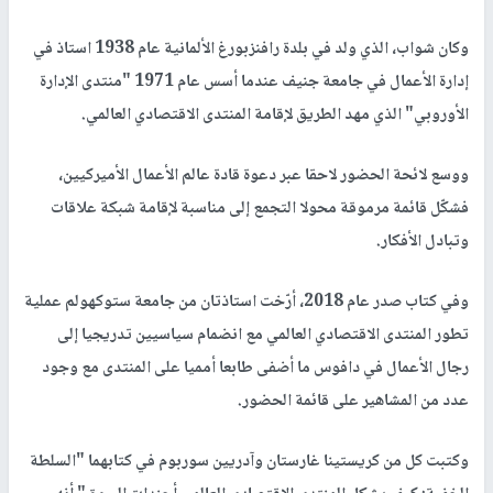
وكان شواب، الذي ولد في بلدة رافنزبورغ الألمانية عام 1938 استاذ في
إدارة الأعمال في جامعة جنيف عندما أسس عام 1971 "منتدى الإدارة
الأوروبي" الذي مهد الطريق لإقامة المنتدى الاقتصادي العالمي.
ووسع لائحة الحضور لاحقا عبر دعوة قادة عالم الأعمال الأميركيين،
فشكّل قائمة مرموقة محولا التجمع إلى مناسبة لإقامة شبكة علاقات
وتبادل الأفكار.
وفي كتاب صدر عام 2018، أرّخت استاذتان من جامعة ستوكهولم عملية
تطور المنتدى الاقتصادي العالمي مع انضمام سياسيين تدريجيا إلى
رجال الأعمال في دافوس ما أضفى طابعا أمميا على المنتدى مع وجود
عدد من المشاهير على قائمة الحضور.
وكتبت كل من كريستينا غارستان وآدريين سوربوم في كتابهما "السلطة