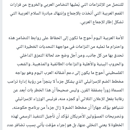
للتنصل من الإلتزامات التي يُمليها التضامن العربي والخروج عن قرارات
القمم العربية التي اُتخذت بالإجماع وإنتهاك مبادرة السلام العربية التي
تشكل إطار الإجماع العربي.
الأمة العربية اليوم أحوج ما تكون إلى الحفاظ على روابط التضامن هذه
واحترام ما تمليه من التزامات في مواجهة التحديات الخطيرة التي
تحدق بها من كل جانب، ومن أجل وضع حد لحالة التمزق الداخلي
والحروب البينية والأهلية والنزاعات الطائفية والمذهبية. والشعب
الفلسطيني أحوج ما يكون إلى دعم أشقائه العرب اليوم وهو يواجه
مخطط الضم الإسرائيلي الذي يشكل جزءاً لا يتجزأ من رؤية إدارة ترامب
المسماة زوراً بصفقة القرن. وليس صحيحاً أن هذا الخطر بات أبعد عن
رقابنا بفعل الإعلان الثلاثي أو كجزء منه، فرئيس الوزراء الإسرائيلي
نتنياهو يؤكد جهاراً أن مخطط الضم لا زال جزءاً من برنامج حكومته،
وتصريحات المسؤولين الأمريكان تؤكد أن تأجيل التنفيذ الرسمي لهذه
الخطوة لا يعني التخلي عنها، بل هو إجراء مؤقت يأتي بسبب تضافر عدد