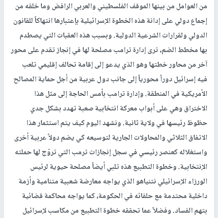
من العوامل من بينها الموقف الفلسطيني والعربي الرافض وما خلقه من
إجماع دولي على إدانة هذه الخطوة الإسرائيلية بإعتبارها انتهاكاً للقانون
الدولي ولقرارات الشرعية الدولية. وبسبب هذه العقبات التي يصطدم
بها مخطط الضم، ترى إدارة ترامب مصلحة لها في إنجاز تقدم على محور
آخر من محاور خطتها وهو الذي يدعو إلى إقامة تحالف إقليمي تلعب
فيه إسرائيل دوراً محورياً إلى جانب دول عربية من أجل حماية المصالح
الأمريكية في المنطقة. وإدارة ترامب بأمس الحاجة إلى مثل هذا
الاختراق وهي على أبواب معركة انتخابية صعبة تهدد بشكل جدي
حظوظ رئيسها في ولاية ثانية. ونشهد اليوم كيف يتم استثمار هذا
الاتفاق الثلاثي والمحاولات الجارية لتوسيعه كي يضم دولاً عربية أخرى
واستغلاله كعنصر رئيسي في سجل إنجازات ترمب التي تروّج لها حملته
الإنتخابية. وخطوة التطبيع هذه تلبي أيضاً مصلحة حيوية لرئيس
الورزاء الإسرائيلي نتنياهو الذي يواجه معارضة شعبية متنامية وأزمة
داخلية محتدمة مع حلفائه في الحكومة، كما يواجه محاكمة قضائية
بتهم الفساد. وفضلاً عما تحققه خطوة التطبيع من مكاسب لإسرائيل