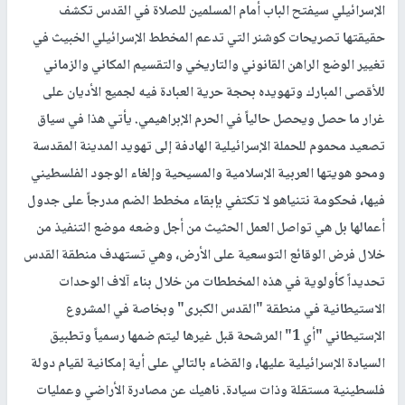
الإسرائيلي سيفتح الباب أمام المسلمين للصلاة في القدس تكشف
حقيقتها تصريحات كوشنر التي تدعم المخطط الإسرائيلي الخبيث في
تغيير الوضع الراهن القانوني والتاريخي والتقسيم المكاني والزماني
للأقصى المبارك وتهويده بحجة حرية العبادة فيه لجميع الأديان على
غرار ما حصل ويحصل حالياً في الحرم الإبراهيمي. يأتي هذا في سياق
تصعيد محموم للحملة الإسرائيلية الهادفة إلى تهويد المدينة المقدسة
ومحو هويتها العربية الإسلامية والمسيحية وإلغاء الوجود الفلسطيني
فيها، فحكومة نتنياهو لا تكتفي بإبقاء مخطط الضم مدرجاً على جدول
أعمالها بل هي تواصل العمل الحثيث من أجل وضعه موضع التنفيذ من
خلال فرض الوقائع التوسعية على الأرض، وهي تستهدف منطقة القدس
تحديداً كأولوية في هذه المخططات من خلال بناء آلاف الوحدات
الاستيطانية في منطقة "القدس الكبرى" وبخاصة في المشروع
الإستيطاني "أي 1" المرشحة قبل غيرها ليتم ضمها رسمياً وتطبيق
السيادة الإسرائيلية عليها، والقضاء بالتالي على أية إمكانية لقيام دولة
فلسطينية مستقلة وذات سيادة. ناهيك عن مصادرة الأراضي وعمليات