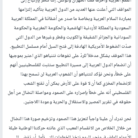
القمم العربية وآخرها قمتا الظهران وتونس. إننا ننظر بإرتياح إلى
المواقف التي أعلنت عنها العديد من الدول العربية بتأكيد إلتزامها
بمباردة السلام العربية وبخاصة ما صدر عن أشقائنا في المملكة العربية
السعودية والمملكة الأردنية الهاشمية والحكومة المغربية والحكومة
السودانية والجزائر الشقيقة والكويت وقطر وغيرها من الدول التي
صدّت الضغوط الأمريكية الهادفة إلى فتح السبل أمام مسلسل التطبيع.
هذا الموقف يشكل مدخلاً للردّ على تفوهات نتنياهو الذي اعتبر بموجبها
أن انضمام الدول العربية إلى مسيرة التطبيع ستثبت للفلسطينيين أنهم
على خطأ، ونحن نؤكد لنتنياهو أن الشعوب العربية لن تسمح بهذا
الإنضمام المخزي كما أن لا قوة على الأرض يمكن أن تقنع الشعب
الفلسطيني أنه على خطأ بإصراره على الصمود ومواصلة النضال من أجل
حقوقه في تقرير المصير والاستقلال والحرية وعودة اللاجئين.
نحن ندرك أن علينا واجباً لتعزيز هذا الصمود وتزخيم صورة هذا النضال
من خلال الخلاص من الانقسام المعيب الذي عانته حركتنا الوطنية طيلة
الأعوام الماضية، ونحن اليوم نتخذ الخطوات التي نأمل أن تفضي إلى