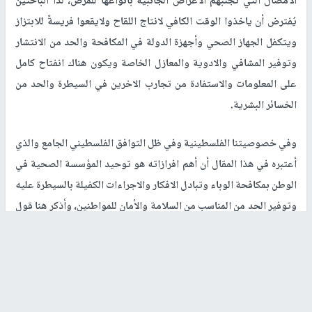
الأمصال التي تجنبهم الأعراض الجانبية بأنواعها للمرض، لذا الباحثين
يُفترض أن ياخذوا الوقت الكافي لانتاج اللقاح ولايقعوا فريسةً للابتزاز
ويتكفل الجهاز الصحي وأجهزة الدولة في المكافحة والحد من الانتشار
وتوفير المشافي والادوية والمعازل الخاصة ويكون هناك انفتاح كامل
على المعلومات والاستفادة من تجارب الاخرين في السيطرة والحد من
الخسائر البشرية.
وفي خصوصيتنا الفلسطينية وفي ظل التوافق الفلسطيني الجامع والذي
أعتبره في هذا المقال أن أهم افرازاته هو توحيد المؤسسة الصحية في
الوطن بمكافحة الوباء وتبادل الافكار والاجراءات الكفيلة بالسيطرة عليه
وتوفير الحد من المناسب من السلامة والأمان للمواطنين، وأذكر هنا قول
الفيلسوف الانجليزي برنارد شو الشهير (اذا كان معك تفاحة ومعي تفاحة
وتبادلنا
التفاح
تين، سيصبح كل منا معه تفاحة، لكن لو كانت لكل منا
فكرة أو طريقة وتبادلنا الأفكار والطرائق سيصبح لكل منا طريقتين
وفكرتين. نتمنى أن يُسفر توافقنا عن كل ما يطمح إليه شعبنا ودرة تاجه
الآن سلامة أبنائه.