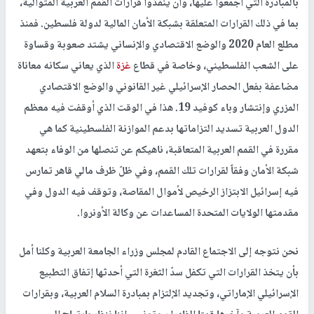
بالمبادرة التي أجمعوا عليها، وأن ينفذوا قرارات القمم العربية المتوالية،
بما في ذلك القرارات المتعلقة بشبكة الأمان المالية لدولة فلسطين. فمنذ
مطلع العام 2020 والوضع الاقتصادي والإنساني يشتد صعوبة وقساوة
على الشعب الفلسطيني، وخاصة في قطاع
غزة
الذي يعاني سكانه معاناة
مضاعفة بفعل الحصار الإسرائيلي غير القانوني والوضع الاقتصادي
المزري وإنتشار وباء كوفيد 19. هذا في الوقت الذي أوقفت فيه معظم
الدول العربية تسديد التزاماتها بدعم الموازنة الفلسطينية كما هي
مقررة في القمم العربية المتعاقبة، ناهيكم عن تنصلها من الوفاء بتعهد
شبكة الأمان وفقاً لقرارات تلك القمم، وفي ظلّ ظرف مالي قاهر تمارس
فيه إسرائيل الابتزاز الرخيص لأموال المقاصة، وتوقف فيه الدول وفي
مقدمتها الولايات المتحدة المساعدات عن وكالة الأونروا.
نحن نتوجه إلى الاجتماع القادم لمجلس وزراء الجامعة العربية وكلنا أمل
بأن يتخذ القرارات التي تكفل سدّ الثغرة التي أحدثها إتفاق التطبيع
الإسرائيلي الإماراتي، وتجديد الإلتزام بمبادرة السلام العربية، وبقرارات