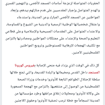
الحفريات المتواصلة لزعزعة أساسات المسجد الأقصى، والتهجير القسري
والهدم المتواصل وإجبار المقدسيين على هدم منازلهم بيدهم، وإبعاد
المواطنين عن المسجد الأقصى المبارك وعن المدينة، واستدعاء
واعتقال شخصياتها الوطنية الرسمية والدينية من الشيوخ والقساوسة،
والاعتداء المتواصل على المقدسات المسيحية والإسلامية وعلى قطاعي
التعليم والصحة والإعتداء على ممتلكات المواطنين ومصادرتها بالتزامن
مع تكثيف الهجمات الإرهابية للمستوطنين وترويع المواطنين
الفلسطينيين الآمنين.
كل ذلك في الوقت الذي يزداد فيه منحى الإصابة ب
فيروس كورونا
المستجد
داخل القدس ومخيماتها والبلدة القديمة، والتي تمنع خلالها
سلطة الإحتلال الطواقم التابعة للأونروا وخدمات وزراة الصحة
الفلسطينية من الوصول إلى منتفعيها. بالتزامن مع الهجمة المسعورة
على وكالة الأونروا ومحاولات إغلاق مرافقها وطرد مؤسساتها من
المدينة انسجاماً مع خطة ترمب تصفية الأونروا وحقوق اللاجئين