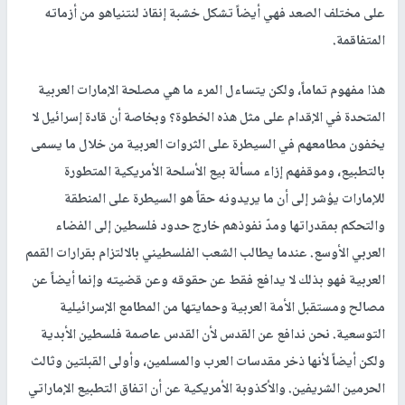
على مختلف الصعد فهي أيضاً تشكل خشبة إنقاذ لنتنياهو من أزماته
المتفاقمة.
هذا مفهوم تماماً، ولكن يتساءل المرء ما هي مصلحة الإمارات العربية
المتحدة في الإقدام على مثل هذه الخطوة؟ وبخاصة أن قادة إسرائيل لا
يخفون مطامعهم في السيطرة على الثروات العربية من خلال ما يسمى
بالتطبيع، وموقفهم إزاء مسألة بيع الأسلحة الأمريكية المتطورة
للإمارات يؤشر إلى أن ما يريدونه حقاً هو السيطرة على المنطقة
والتحكم بمقدراتها ومدّ نفوذهم خارج حدود فلسطين إلى الفضاء
العربي الأوسع. عندما يطالب الشعب الفلسطيني بالالتزام بقرارات القمم
العربية فهو بذلك لا يدافع فقط عن حقوقه وعن قضيته وإنما أيضاً عن
مصالح ومستقبل الأمة العربية وحمايتها من المطامع الإسرائيلية
التوسعية. نحن ندافع عن القدس لأن القدس عاصمة فلسطين الأبدية
ولكن أيضاً لأنها ذخر مقدسات العرب والمسلمين، وأولى القبلتين وثالث
الحرمين الشريفين. والأكذوبة الأمريكية عن أن اتفاق التطبيع الإماراتي