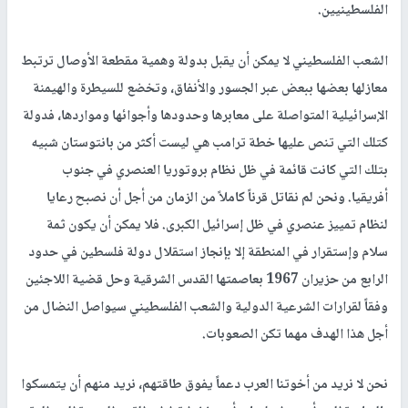
الفلسطينيين.
الشعب الفلسطيني لا يمكن أن يقبل بدولة وهمية مقطعة الأوصال ترتبط
معازلها بعضها ببعض عبر الجسور والأنفاق، وتخضع للسيطرة والهيمنة
الإسرائيلية المتواصلة على معابرها وحدودها وأجوائها ومواردها، فدولة
كتلك التي تنص عليها خطة ترامب هي ليست أكثر من بانتوستان شبيه
بتلك التي كانت قائمة في ظل نظام بروتوريا العنصري في جنوب
أفريقيا. ونحن لم نقاتل قرناً كاملاً من الزمان من أجل أن نصبح رعايا
لنظام تمييز عنصري في ظل إسرائيل الكبرى. فلا يمكن أن يكون ثمة
سلام وإستقرار في المنطقة إلا بإنجاز استقلال دولة فلسطين في حدود
الرابع من حزيران 1967 بعاصمتها القدس الشرقية وحل قضية اللاجئين
وفقاً لقرارات الشرعية الدولية والشعب الفلسطيني سيواصل النضال من
أجل هذا الهدف مهما تكن الصعوبات.
نحن لا نريد من أخوتنا العرب دعماً يفوق طاقتهم، نريد منهم أن يتمسكوا