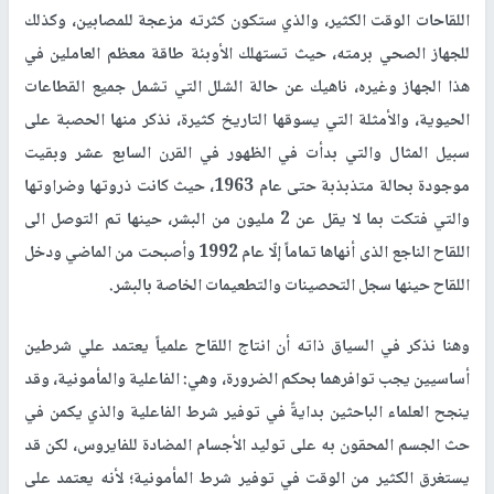
اللقاحات الوقت الكثير، والذي ستكون كثرته مزعجة للمصابين، وكذلك
للجهاز الصحي برمته، حيث تستهلك الأوبئة طاقة معظم العاملين في
هذا الجهاز وغيره، ناهيك عن حالة الشلل التي تشمل جميع القطاعات
الحيوية، والأمثلة التي يسوقها التاريخ كثيرة، نذكر منها الحصبة على
سبيل المثال والتي بدأت في الظهور في القرن السابع عشر وبقيت
موجودة بحالة متذبذبة حتى عام 1963، حيث كانت ذروتها وضراوتها
والتي فتكت بما لا يقل عن 2 مليون من البشر، حينها تم التوصل الى
اللقاح الناجع الذى أنهاها تماماً إلّا عام 1992 وأصبحت من الماضي ودخل
اللقاح حينها سجل التحصينات والتطعيمات الخاصة بالبشر.
وهنا نذكر في السياق ذاته أن انتاج اللقاح علمياً يعتمد علي شرطين
أساسيين يجب توافرهما بحكم الضرورة، وهي: الفاعلية والمأمونية، وقد
ينجح العلماء الباحثين بدايةً في توفير شرط الفاعلية والذي يكمن في
حث الجسم المحقون به على توليد الأجسام المضادة للفايروس، لكن قد
يستغرق الكثير من الوقت في توفير شرط المأمونية؛ لأنه يعتمد على