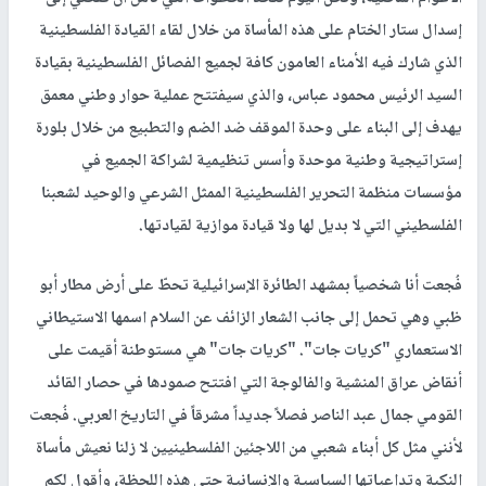
إسدال ستار الختام على هذه المأساة من خلال لقاء القيادة الفلسطينية
الذي شارك فيه الأمناء العامون كافة لجميع الفصائل الفلسطينية بقيادة
السيد الرئيس محمود عباس، والذي سيفتتح عملية حوار وطني معمق
يهدف إلى البناء على وحدة الموقف ضد الضم والتطبيع من خلال بلورة
إستراتيجية وطنية موحدة وأسس تنظيمية لشراكة الجميع في
مؤسسات منظمة التحرير الفلسطينية الممثل الشرعي والوحيد لشعبنا
الفلسطيني التي لا بديل لها ولا قيادة موازية لقيادتها.
فُجعت أنا شخصياً بمشهد الطائرة الإسرائيلية تحطّ على أرض مطار أبو
ظبي وهي تحمل إلى جانب الشعار الزائف عن السلام اسمها الاستيطاني
الاستعماري "كريات جات". "كريات جات" هي مستوطنة أقيمت على
أنقاض عراق المنشية والفالوجة التي افتتح صمودها في حصار القائد
القومي جمال عبد الناصر فصلاً جديداً مشرقاً في التاريخ العربي. فُجعت
لأنني مثل كل أبناء شعبي من اللاجئين الفلسطينيين لا زلنا نعيش مأساة
النكبة وتداعياتها السياسية والإنسانية حتى هذه اللحظة، وأقول لكم