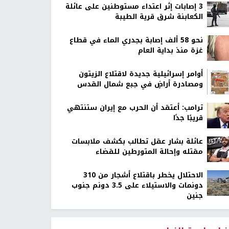
‏3 إصابات إثر اعتداء مستوطنين على عائلة
الكعابنة شرق قرية الطيبة
نحو 58 ألف إصابة بجدري الماء في قطاع
غزة منذ بداية العام
أوامر إسرائيلية جديدة لاقتلاع الزيتون
ومصادرة أراضٍ في جبع شمال القدس
ترامب: أعتقد أن الحرب مع إيران ستنتهي
قريبًا جدًا
عائلة بشار عقل تطالب بكشف ملابسات
مقتله وإحالة المتورطين للقضاء
الاحتلال يخطر باقتلاع أشجار من 310
دونمات والاستيلاء على 3.5 دونم جنوب
جنين