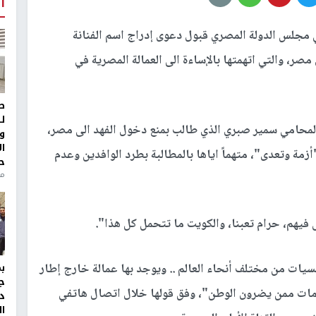
أ
مجلس الدولة المصري قبول دعوى إدراج اسم الفنانة
صر، والتي اتهمتها بالإساءة الى العمالة المصرية في
ط
ل
لمحامي سمير صبري الذي طالب بمنع دخول الفهد الى مصر،
و
ا
مة وتعدى"، متهماً اياها بالمطالبة بطرد الوافدين وعدم
ح
منذ 
ى فيهم، حرام تعبنا، والكويت ما تتحمل كل هذا".
سيات من مختلف أنحاء العالم .. ويوجد بها عمالة خارج إطار
ج
قامات ممن يضرون الوطن"، وفق قولها خلال اتصال هاتفي
د
ال