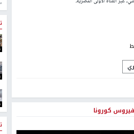
ي، عبر القناة الأولى المصرية.
منذ 1
ت
ط
ت
ري
ت
ت
فيروس كورونا
ت