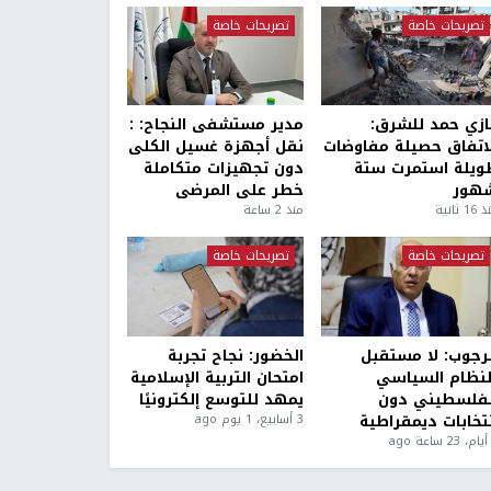
تصريحات خاصة
تصريحات خاصة
ازي حمد للشرق:
مدير مستشفى النجاح: :
لاتفاق حصيلة مفاوضات
نقل أجهزة غسيل الكلى
ويلة استمرت ستة
دون تجهيزات متكاملة
هور
خطر على المرضى
1 ثانية
منذ 2 ساعة
تصريحات خاصة
تصريحات خاصة
لرجوب: لا مستقبل
الخضور: نجاح تجربة
لنظام السياسي
امتحان التربية الإسلامية
لفلسطيني دون
يمهد للتوسع إلكترونيًا
نتخابات ديمقراطية
3 أسابيع، 1 يوم ago