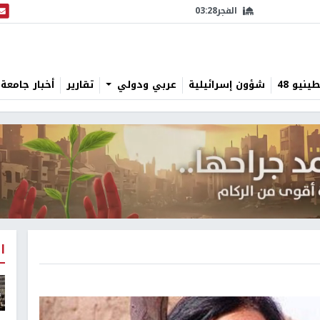
الفجر
03:28
البث
نيو 48
شؤون إسرائيلية
عربي ودولي
تقارير
أخبار جامعة 
ا