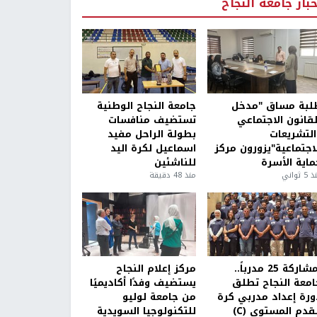
خبار جامعة النجاح
لبة مساق "مدخل
جامعة النجاح الوطنية
لقانون الاجتماعي
تستضيف منافسات
التشريعات
بطولة الراحل مفيد
لاجتماعية"يزورون مركز
اسماعيل لكرة اليد
ماية الأسرة
للناشئين
5 ثواني
منذ 48 دقيقة
بمشاركة 25 مدرباً..
مركز إعلام النجاح
امعة النجاح تطلق
يستضيف وفدًا أكاديميًا
ورة إعداد مدربي كرة
من جامعة لوليو
قدم المستوى (C)
للتكنولوجيا السويدية