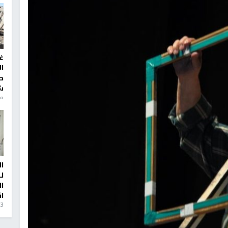
غ
ا
ط
ش
منذ 6
ا
ل
ا
ا
3 أيام، 23 ساعة ago