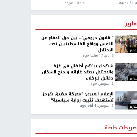
5 دقيقة
منذ 10 دقيقة
قارير
" قانون درومي".. بين حق الدفاع عن
النفس وواقع الفلسطينيين تحت
الاحتلال
قارير
6 أيام، 17 ساعة ago
شهداء بينهم أطفال في غزة..
والاحتلال يصعّد غاراته ويمنح السكان
دقائق للإخلاء
قارير
2 أسبوعين ago
الإعلام العبري: "معركة مضيق هرمز
تستهدف تثبيت رواية سياسية"
2 أسبوعين، 4 أيام ago
قارير
صريحات خاصة