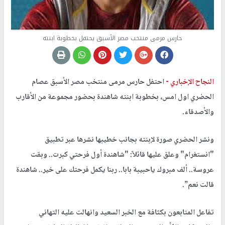
حارس مرمى منتخب مصر الأسبق يحتفل بخطوبة ابنته
النجاح الإخباري -
احتفل حارس مرمى منتخب مصر الأسبق عصام
الحضري اول امس، بخطوبة ابنته شاهندة بحضور مجموعة من الأقارب
والأصدقاء.
ونشر الحضري صورة لإبنته بجانب خطيبها نشرها عبر تطبيق
"انستغرام" وعلق عليها قائلاً: "شاهندة أول فرحتي كبرت.. وبقت
عروسة.. ألف مبروك ياحبيبة بابا.. ربنا يكمل فرحتك على خير.. شاهندة
قالت نعم”.
تفاعل المتابعون بكثافة مع الخبر السعيد وانهالت عليه التهاني