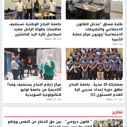
طلبة مساق "مدخل للقانون
جامعة النجاح الوطنية تستضيف
الاجتماعي والتشريعات
منافسات بطولة الراحل مفيد
الاجتماعية"يزورون مركز حماية
اسماعيل لكرة اليد للناشئين
الأسرة
منذ 48 دقيقة
منذ ثانية
بمشاركة 25 مدرباً.. جامعة النجاح
مركز إعلام النجاح يستضيف وفدًا
تطلق دورة إعداد مدربي كرة
أكاديميًا من جامعة لوليو
القدم المستوى (C)
للتكنولوجيا السويدية
منذ 51 دقيقة
منذ 9 دقيقة
تقارير
" قانون درومي".. بين حق الدفاع عن النفس وواقع
الفلسطينيين تحت الاحتلال