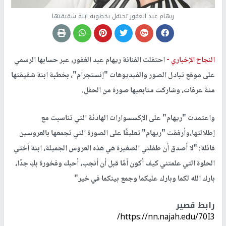
ريهام عبد الغفور تحتفل بخطوبة ابنة شقيقتها
النجاح الإخباري -
احتفلت الفنانة ريهام عبد الغفور، عبر حسابها الرسمي
على موقع تبادل الصور والفيديوهات "إنستجرام"، بخطبة ابنة شقيقتها
منة عرفات، وشاركت متابعيها صورة من الحفل.
واعتمدت "ريهام" على الإكسسوارات الهادئة التي تناسبت مع
إطلالتها،وأرفقت "ريهام" تعليقًا على الصورة التي تجمعها بالعروسين
قائلة: "لا أصدق أن طفلتي الصغيرة هي هذه العروس الجميلة، ابنة أختي
الحلوة التي علمتني كيف أكون أمًا قبل أن أنجب، أحبك وفخورة بكِ جدًا،
بارك الله لكما وبارك عليكما وجمع بينكما في خير"
رابط قصير
https://nn.najah.edu/70I3/