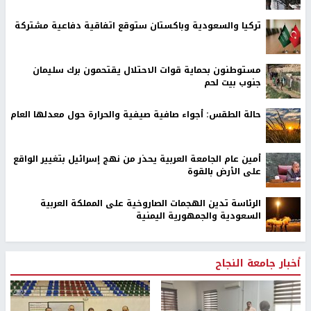
تركيا والسعودية وباكستان ستوقع اتفاقية دفاعية مشتركة
مستوطنون بحماية قوات الاحتلال يقتحمون برك سليمان
جنوب بيت لحم
حالة الطقس: أجواء صافية صيفية والحرارة حول معدلها العام
أمين عام الجامعة العربية يحذر من نهج إسرائيل بتغيير الواقع
على الأرض بالقوة
الرئاسة تدين الهجمات الصاروخية على المملكة العربية
السعودية والجمهورية اليمنية
أخبار جامعة النجاح