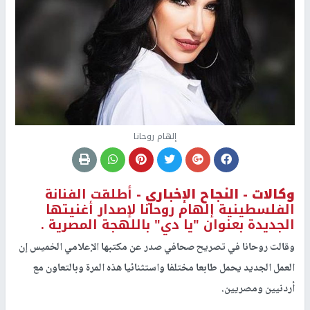
إلهام روحانا
وكالات -
النجاح الإخباري -
أطلقت الفنانة
الفلسطينية إلهام روحانا لإصدار أغنيتها
الجديدة بعنوان "يا دي" باللهجة المصرية .
وقالت روحانا في تصريح صحافي صدر عن مكتبها الإعلامي الخميس إن
العمل الجديد يحمل طابعا مختلفا واستثنائيا هذه المرة وبالتعاون مع
أردنيين ومصريين.