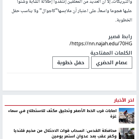
والتبريكات، إلاّ أن العديد من المعلقين إنتقدوا إطلالة الشابة وشنوا
عليها هجوما واسعاً، على اعتبار أن ملابسها"كاجوال" ولا يناسب حفل
الخطوبة.
رابط قصير
https://nn.najah.edu/70HG/
الكلمات المفتاحية
عصام الحضري
حفل خطوبة
اخر الأخبار
اصابات قرب الخط الأصفر وتحليق مكثف للاستطلاع في سماء
غزة
محافظة القدس: انسحاب قوات الاحتلال من مخيم قلنديا
وكفر عقب بعد عدوان استمر يومين