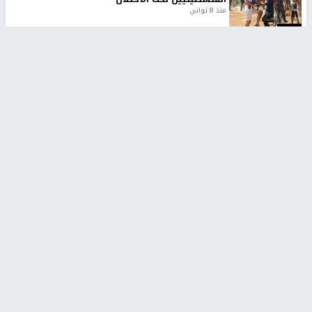
منذ 8 ثواني
تقارير
شهداء بينهم أطفال في غزة.. والاحتلال يصعّد
غاراته ويمنح السكان دقائق للإخلاء
منذ 11 ثانية
تقارير
الإعلام العبري: "معركة مضيق هرمز تستهدف تثبيت
رواية سياسية"
منذ 9 ثواني
تقارير
تصريحات خاصة
تصريحات خاصة
تصريحات خاصة
غازي حمد للشرق: الاتفاق حصيلة
مدير مستشفى النجاح: : نقل
مفاوضات طويلة استمرت ستة
أجهزة غسيل الكلى دون تجهيزات