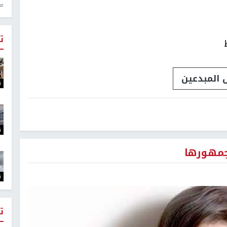
منذ 0
ت
 المبدعين
ت
ت
لجمهورها
ت
ت