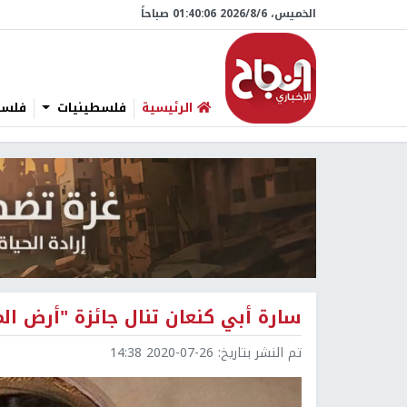
الخميس، 6/‏8/‏2026 01:40:07 صباحاً
الرئيسية
فلسطينيات
فلسطي
سارة أبي كنعان تنال جائزة "أرض ال
تم النشر بتاريخ:
2020-07-26 14:38