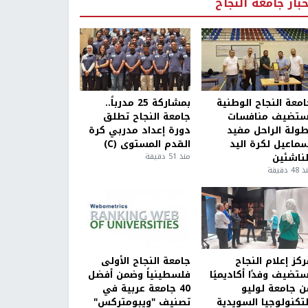
خبار جامعة النجاح
امعة النجاح الوطنية
بمشاركة 25 مدرباً..
ستضيف منافسات
جامعة النجاح تطلق
طولة الراحل مفيد
دورة إعداد مدربي كرة
سماعيل لكرة اليد
القدم المستوى (C)
لناشئين
منذ 51 دقيقة
4 دقيقة
كز إعلام النجاح
جامعة النجاح الأولى
ستضيف وفدًا أكاديميًا
فلسطينياً وضمن أفضل
ن جامعة لوليو
40 جامعة عربية في
لتكنولوجيا السويدية
تصنيف "ويبومتركس"