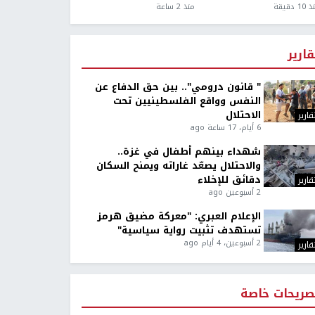
1 دقيقة
منذ 2 ساعة
قارير
" قانون درومي".. بين حق الدفاع عن
النفس وواقع الفلسطينيين تحت
الاحتلال
قارير
6 أيام، 17 ساعة ago
شهداء بينهم أطفال في غزة..
والاحتلال يصعّد غاراته ويمنح السكان
دقائق للإخلاء
قارير
2 أسبوعين ago
الإعلام العبري: "معركة مضيق هرمز
تستهدف تثبيت رواية سياسية"
2 أسبوعين، 4 أيام ago
قارير
صريحات خاصة