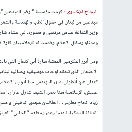
النجاح الإخباري -
كرمت مؤسسة "أرض المبدعين"، للس
مبدعين من لبنان في حقول الطب والهندسة والشعر والت
وزير الثقافة عباس مرتضى وحضوره، في عشاء شارك
وممثلو وسائل الإعلام. وقدمت له الإعلاميتان كارلا 
ومن أبرز المكرمين الممثلة سارة أبي كنعان التي نا
الاحتفال الذي تخلله لوحات موسيقية وغنائية لبنانية
كنعان هم: أنطوان شار، المهندس حنا أيوب، الإعل
عفيش، الإعلامية سنا نصر، الشيف شارل عازار، أسع
زياد الحاج بطرس، ، الطالبان مجدي الدهيني وحسن ب
الفنانة التشكيلية ديما رعد، ومطعم "الحلبي" العريق 