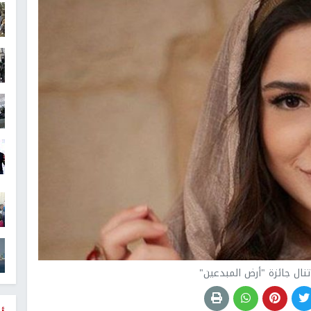
نال جائزة "أرض المبدعين"