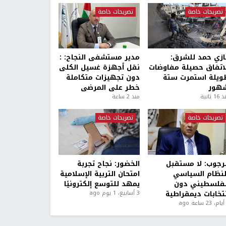
تصريحات خاصة
تصريحات خاصة
ازي حمد للشرق:
مدير مستشفى النجاح: :
لاتفاق حصيلة مفاوضات
نقل أجهزة غسيل الكلى
ويلة استمرت ستة
دون تجهيزات متكاملة
هور
خطر على المرضى
1 ثانية
منذ 2 ساعة
تصريحات خاصة
تصريحات خاصة
لرجوب: لا مستقبل
الخضور: نجاح تجربة
لنظام السياسي
امتحان التربية الإسلامية
لفلسطيني دون
يمهد للتوسع إلكترونيًا
نتخابات ديمقراطية
3 أسابيع، 1 يوم ago