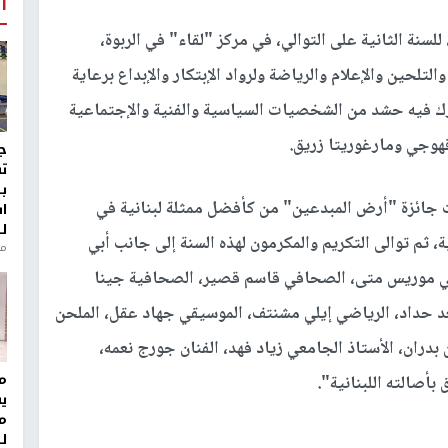
أ
نة الثانية على التوالي، في مركز "لقاء" في الربوة،
لحين والإعلام والرياضة ولرواد الإبتكار والإبداع برعاية
 فيه حشد من الشخصيات السياسية والفنية والإجتماعية
قهوجي ومارغوريتا زريق.
ج
ت
ب
لت جائزة "أرض المبدعين" من كأفضل ممثلة لبنانية في
ا
ل
، ثم توالى التكريم والمكرمون لهذه السنة إلى جانب أبي
منذ 8
امي موريس متى، الصحافي قاسم قصير، الصحافية جينا
د حداد، الرياضي إيلي مشنتف، الموسيقي جهاد عقل، الملحن
دران، الأستاذ الجامعي زياد فهد، الفنان جورج نعمه،
مر
بأصالته اللبنانية".
ي
م
ل