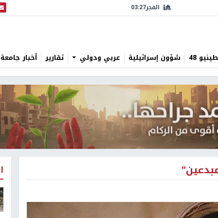
الفجر
03:27
البث
نيو 48
شؤون إسرائيلية
عربي ودولي
تقارير
أخبار جامعة 
مبدعين"
ا