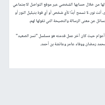
 لها من خلال حسابها الشخصي عبر موقع التواصل الاجتماعي
أنت نور. لا تسمح أبدًا لأي شخص أو أي قوة بتبليل النور أو
تسائل عن معنى الرسالة والنصيحة التي تقولها لهم.
ة أعوام حيث كان آخر عمل قدمته هو مسلسل "نسر الصعيد"
محمد رمضان ووفاء عامر وعائشة بن أحمد.
يوم وليلة"، مع
خالد النبوي
، خالد سرحان، أحمد الفيشاوي،
حنان مطاوع، ميدو عادل، وعرض في مطلع عام 2020، وحقق نجاحاً ملحوظاً حتى توقف دور العرض بسبب