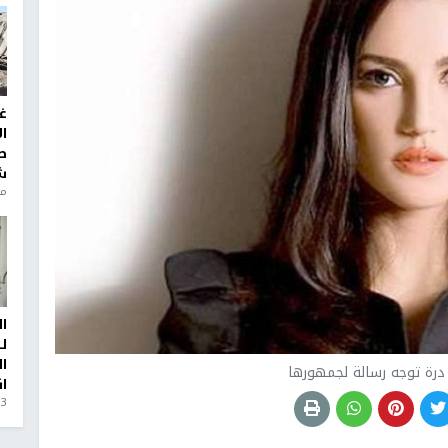
غ
ا
ط
ش
منذ 6
ا
ل
ا
 درة توجه رسالة لجمهورها
ا
3 أيام، 23 ساعة ago