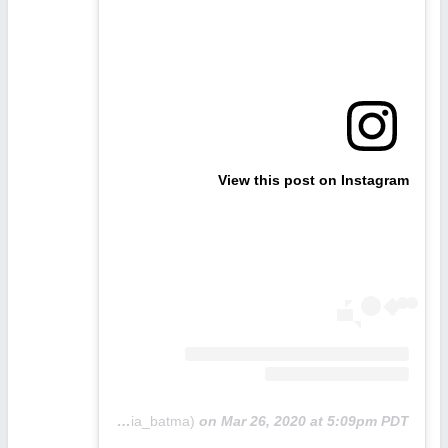
View this post on Instagram
A post shared by Dunia Batma 🇲🇦 🎤 (@dunia_batma)
on
Mar 26, 2020 at 5:09pm PDT