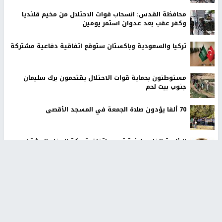
محافظة القدس: انسحاب قوات الاحتلال من مخيم قلنديا
وكفر عقب بعد عدوان استمر يومين
تركيا والسعودية وباكستان ستوقع اتفاقية دفاعية مشتركة
مستوطنون بحماية قوات الاحتلال يقتحمون برك سليمان
جنوب بيت لحم
70 ألفا يؤدون صلاة الجمعة في المسجد الأقصى
الرئاسة الفلسطينية ترحب باتفاقية مكة للدفاع المشترك
٣ اصابات اثر تعرضهم للطعن في مدينة الطيبة
أخبار جامعة النجاح