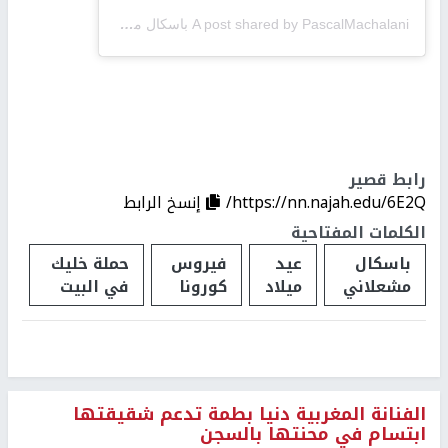
A post shared by PascalMachalani باسكال مشعلاني (@pascalab)
on
T
رابط قصير
https://nn.najah.edu/6E2Q/
إنسخ الرابط
الكلمات المفتاحية
باسكال
عيد
فيروس
حملة خليك
مشعلاني
ميلاد
كورونا
في البيت
الفنانة المغربية دنيا بطمة تدعم شقيقتها
ابتسام في محنتها بالسجن