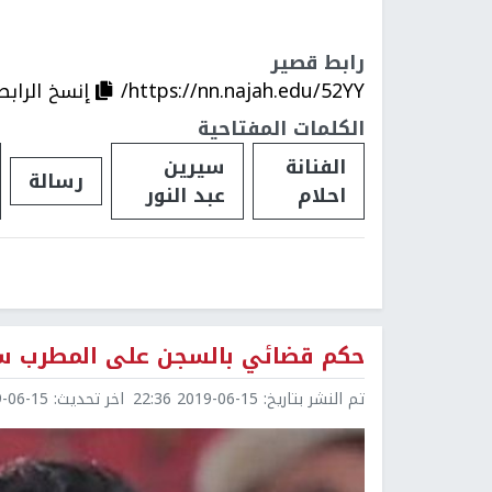
رابط قصير
https://nn.najah.edu/52YY/
إنسخ الرابط
الكلمات المفتاحية
الفنانة
سيرين
رسالة
احلام
عبد النور
حكم قضائي بالسجن على المطرب سع
تم النشر بتاريخ:
2019-06-15 22:36
اخر تحديث:
6-15 23:10