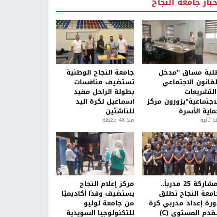
خبار جامعة النجاح
لبة مساق "مدخل
جامعة النجاح الوطنية
لقانون الاجتماعي
تستضيف منافسات
التشريعات
بطولة الراحل مفيد
لاجتماعية"يزورون مركز
اسماعيل لكرة اليد
ماية الأسرة
للناشئين
ذ ثانية
منذ 48 دقيقة
بمشاركة 25 مدرباً..
مركز إعلام النجاح
امعة النجاح تطلق
يستضيف وفدًا أكاديميًا
ورة إعداد مدربي كرة
من جامعة لوليو
قدم المستوى (C)
للتكنولوجيا السويدية