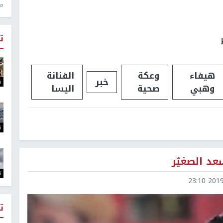
منذ 1
ت
هيفاء
وعكة
الفنانة
خبر
ت
وهبي
صحية
اليسا
ت
د الصغيّر
ت
2019-0
ت