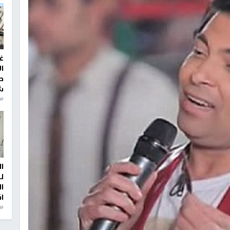
غ
ا
ط
ش
منذ 2
ا
ل
ا
ا
من