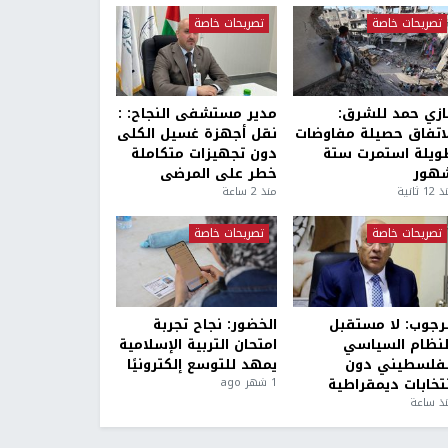
تصريحات خاصة
تصريحات خاصة
ازي حمد للشرق:
مدير مستشفى النجاح: :
لاتفاق حصيلة مفاوضات
نقل أجهزة غسيل الكلى
ويلة استمرت ستة
دون تجهيزات متكاملة
هور
خطر على المرضى
1 ثانية
منذ 2 ساعة
تصريحات خاصة
تصريحات خاصة
لرجوب: لا مستقبل
الخضور: نجاح تجربة
لنظام السياسي
امتحان التربية الإسلامية
لفلسطيني دون
يمهد للتوسع إلكترونيًا
نتخابات ديمقراطية
1 شهر ago
ذ ساعة