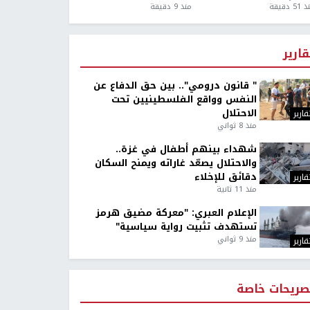
5 دقيقة
منذ 9 دقيقة
قارير
" قانون درومي".. بين حق الدفاع عن
النفس وواقع الفلسطينيين تحت
الاحتلال
قارير
منذ 8 ثواني
شهداء بينهم أطفال في غزة..
والاحتلال يصعّد غاراته ويمنح السكان
دقائق للإخلاء
قارير
منذ 11 ثانية
الإعلام العبري: "معركة مضيق هرمز
تستهدف تثبيت رواية سياسية"
منذ 9 ثواني
قارير
صريحات خاصة