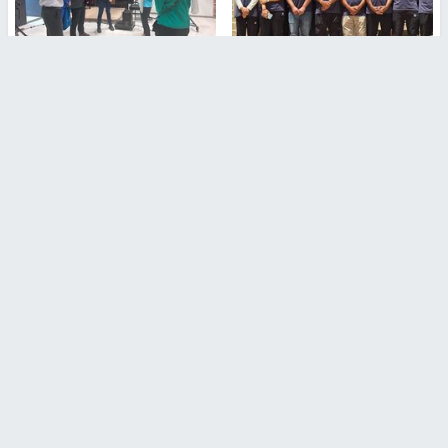
بمشاركة 25 مدرباً.. جامعة النجاح
مركز إعلام النجاح يستضيف وفدًا
تطلق دورة إعداد مدربي كرة
أكاديميًا من جامعة لوليو
القدم المستوى (C)
للتكنولوجيا السويدية
منذ 51 دقيقة
منذ 10 دقيقة
تقارير
" قانون درومي".. بين حق الدفاع عن النفس وواقع
الفلسطينيين تحت الاحتلال
6 أيام، 17 ساعة ago
تقارير
شهداء بينهم أطفال في غزة.. والاحتلال يصعّد
غاراته ويمنح السكان دقائق للإخلاء
2 أسبوعين ago
تقارير
الإعلام العبري: "معركة مضيق هرمز تستهدف تثبيت
رواية سياسية"
2 أسبوعين، 4 أيام ago
تقارير