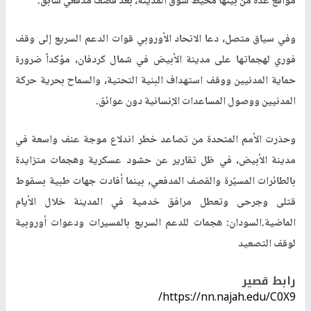
مواقع عدة من بينها محيط سوق المدينة، بعد قصف مدفعي سابق.
وفي سياق متصل، دعا الاتحاد الأوروبي قوات الدعم السريع إلى وقف
فوري لهجماتها على مدينة الأبيض في شمال كردفان، مؤكداً ضرورة
حماية المدنيين ووقف استهداف البنية التحتية، والسماح بحرية حركة
المدنيين ووصول المساعدات الإنسانية دون عوائق.
وحذرت الأمم المتحدة من تصاعد خطر اندلاع موجة عنف واسعة في
مدينة الأبيض، في ظل تقارير عن حشود عسكرية وهجمات متزايدة
بالطائرات المسيّرة والقصف المدفعي، بينما أفادت جهات طبية بسقوط
قتلى وجرحى وتعطل مرافق خدمية في المدينة خلال الأيام
الماضية.السودان: هجمات للدعم السريع بالمسيرات ودعوات أوروبية
لوقف التصعيد
رابط قصير
https://nn.najah.edu/C0X9/