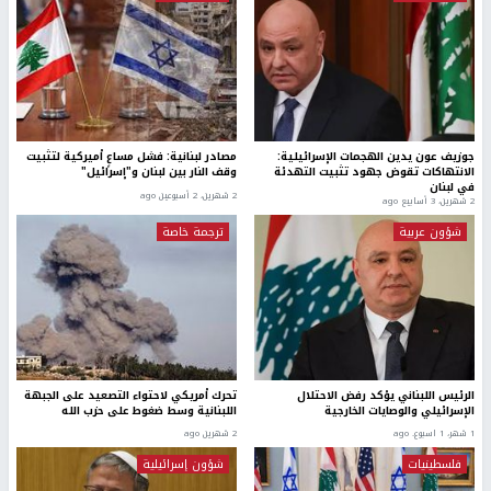
جوزيف عون يدين الهجمات الإسرائيلية:
مصادر لبنانية: فشل مساعٍ أميركية لتثبيت
الانتهاكات تقوض جهود تثبيت التهدئة
وقف النار بين لبنان و"إسرائيل"
في لبنان
2 شهرين، 2 أسبوعين ago
2 شهرين، 3 أسابيع ago
شؤون عربية
ترجمة خاصة
الرئيس اللبناني يؤكد رفض الاحتلال
تحرك أمريكي لاحتواء التصعيد على الجبهة
الإسرائيلي والوصايات الخارجية
اللبنانية وسط ضغوط على حزب الله
1 شهر، 1 اسبوع. ago
2 شهرين ago
فلسطينيات
شؤون إسرائيلية