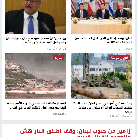
لبنان: وقف إطلاق النار خلال 24 ساعة من
بن غفير: لن نسمح بعودة سكان جنوب لبنان
الموافقة النهائية
وسنواصل السيطرة على الأرض
2 شهرين ago
1 شهر، 2 أسبوعين ago
شؤون دولية
تقارير
وفد عسكري أمريكي يصل لبنان لبحث آليات
انقضاء مهلة حاسمة في الحرب الأميركية–
تنفيذ انسحاب قوات الاحتلال من جنوب
الإيرانية دون أفق لإنهاء الحرب في لبنان
البلاد
3 أشهر ago
3 أسابيع، 4 أيام ago
زامير من جنوب لبنان: وقف اطلاق النار هش