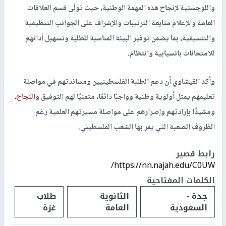
واللوجستية لإنجاح هذه المهمة الوطنية، حيث تولّى قسم العلاقات
العامة والإعلام متابعة الترتيبات والإشراف على الجوانب التنظيمية
والتنسيقية، بما يضمن توفير البيئة المناسبة للطلبة وتسهيل أدائهم
للامتحانات بانسيابية وانتظام.
وأكد القيشاوي أن دعم الطلبة الفلسطينيين ومساندتهم في مواصلة
تعليمهم يمثل أولوية وطنية وواجبًا دائمًا، متمنيًا لهم التوفيق و
النجاح
،
ومشيدًا بإرادتهم وإصرارهم على مواصلة مسيرتهم العلمية رغم
الظروف الصعبة التي يمر بها الشعب الفلسطيني.
رابط قصير
https://nn.najah.edu/C0UW/
الكلمات المفتاحية
جدة -
الثانوية
طلاب
السعودية
العامة
غزة