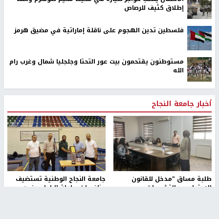
إطلاق كثيف للرصاص
فلسطين تدين الهجوم على ناقلة إماراتية في مضيق هرمز
مستوطنون يقتحمون بيت عور التحتا وجلجليا شمال وغرب رام
الله
أخبار جامعة النجاح
طلبة مساق "مدخل للقانون
جامعة النجاح الوطنية تستضيف
الاجتماعي والتشريعات
منافسات بطولة الراحل مفيد
الاجتماعية"يزورون مركز حماية
اسماعيل لكرة اليد للناشئين
الأسرة
منذ 48 دقيقة
منذ 5 ثواني