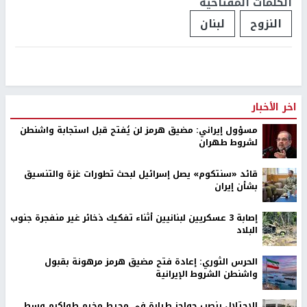
الكلمات المفتاحية
النزوح
لبنان
اخر الأخبار
مسؤول إيراني: مضيق هرمز لن يُفتح قبل استجابة واشنطن
لشروط طهران
قائد «سنتكوم» يصل إسرائيل لبحث تطورات غزة والتنسيق
بشأن إيران
إصابة 3 عسكريين لبنانيين أثناء تفكيك ذخائر غير منفجرة جنوب
البلاد
الحرس الثوري: إعادة فتح مضيق هرمز مرهونة بقبول
واشنطن الشروط الإيرانية
الاحتلال ينصب حواجز طيارة في محيط مخيم طولكرم وسط