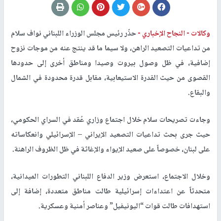
وكالات -
النجاح الإخباري -
حذّر رئيس مجلس الوزراء اللبناني نواف سلام
من تداعيات التصعيد الراهن، ولا سيما ما قد ينتج عنه من موجات نزوح
إضافية، في ظل وصول بيروت وصيدا ومناطق أخرى إلى حدودها
القصوى من حيث القدرة الاستيعابية، مقابل قدرة محدودة في الشمال
والبقاع.
وجاءت تصريحات سلام خلال اجتماع وزاري عُقد في السراي الحكومي،
حيث جرى بحث تداعيات التصعيد الإيراني – الإسرائيلي وانعكاساته
على لبنان، خصوصاً على صعيد الإيواء والإغاثة في ظل الظروف الراهنة.
وخلال الاجتماع، استعرض وزير الدفاع اللبناني التطورات الميدانية،
متحدثاً عن اعتداءات إسرائيلية طالت مناطق متعددة، إضافة إلى
استهدافات طالت قوات “اليونيفيل” وعناصر أمنية وعسكرية.