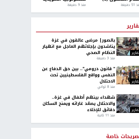
5 دقيقة
منذ 9 دقيقة
قارير
بالصور| مرضى عالقون في غزة
يناشدون بإجلائهم العاجل مع انهيار
النظام الصحي
قارير
منذ 3 دقيقة
" قانون درومي".. بين حق الدفاع عن
النفس وواقع الفلسطينيين تحت
الاحتلال
قارير
منذ 8 ثواني
شهداء بينهم أطفال في غزة..
والاحتلال يصعّد غاراته ويمنح السكان
دقائق للإخلاء
قارير
منذ 11 ثانية
صريحات خاصة