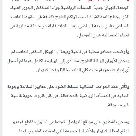
الجمعة، انهيارًا جديدًا للمنشآت الرياضية جراء المنخفض الجوي العنيف
الذي يجتاح المنطقة، إذ تسبب تراكم الثلوج بكثافة في سقوط
الملعب
السباعي بنادي ربيعة الرياضي
، بعد ساعات قليلة من حادثة مشابهة في
قضاء الحمدانية شرق الموصل.
وأوضحت مصادر محلية في ناحية ربيعة أن
الهيكل السقفي للملعب لم
يتحمل الأوزان الهائلة للثلوج
، مما أدى إلى انهياره بالكامل، فيما لم تُسجل
أي إصابات بشرية، حيث كان الملعب خاليًا وقت الانهيار.
وتأتي هذه الحوادث المتتالية لتسلط الضوء على
معايير السلامة وجودة
التنفيذ في المنشآت الرياضية بالمحافظة
، في ظل ظروف جوية قاسية
غير مسبوقة.
وسجل ناشطون على مواقع التواصل الاجتماعي تداول مقاطع فيديو
توثق
لحظة الانهيار والأضرار الجسيمة
التي لحقت بالملعبين، فيما