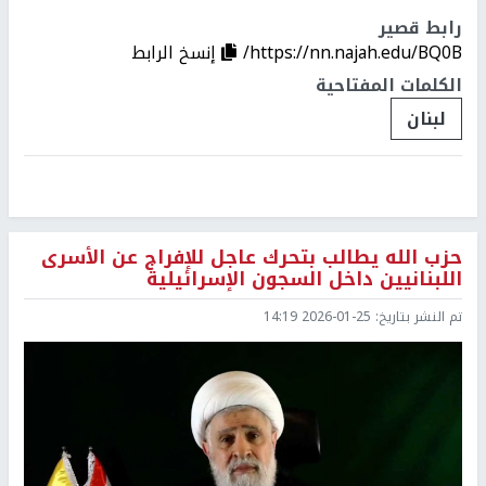
رابط قصير
https://nn.najah.edu/BQ0B/
إنسخ الرابط
الكلمات المفتاحية
لبنان
حزب الله يطالب بتحرك عاجل للإفراج عن الأسرى
اللبنانيين داخل السجون الإسرائيلية
تم النشر بتاريخ:
2026-01-25 14:19