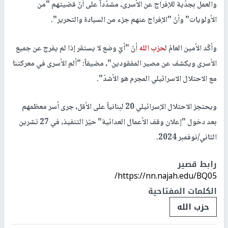
والعمل بجدّية للإفراج عن الأسرى، مشدّداً على أنّ قضيتهم "من
الأولويات" وأنّ "الإفراج عنهم جزء من السيادة والتحرير".
وأكّد الأمين العامّ ل
حزب الله
أنّ "أيّ وضع لا يستقر إذا لم يفرج عن جميع
الأسرى ويكشف عن مصير المفقودين"، مضيفاً: "ألم الأسرى في معركتنا
مع الاحتلال الاسرائيلي المجرم هو الأشدّ".
ويحتجز الاحتلال الإسرائيلي 20 لبنانياً على الأقل، جرى أسر معظمهم
بعد دخول "إعلان وقف الأعمال العدائية" حيّز التنفيذ، في 27 تشرين
الثاني/نوفمبر 2024.
رابط قصير
https://nn.najah.edu/BQ05/
الكلمات المفتاحية
حزب الله