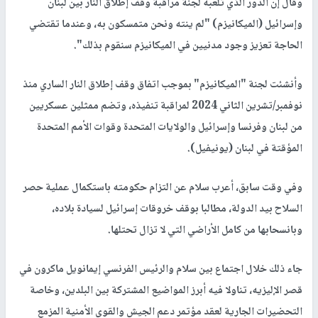
وقال إن الدور الذي تلعبه لجنة مراقبة وقف إطلاق النار بين لبنان
وإسرائيل (الميكانيزم) "لم ينته ونحن متمسكون به، وعندما تقتضي
الحاجة تعزيز وجود مدنيين في الميكانيزم سنقوم بذلك".
وأنشئت لجنة "الميكانيزم" بموجب اتفاق وقف إطلاق النار الساري منذ
نوفمبر/تشرين الثاني 2024 لمراقبة تنفيذه، وتضم ممثلين عسكريين
من لبنان وفرنسا وإسرائيل والولايات المتحدة وقوات الأمم المتحدة
المؤقتة في لبنان (يونيفيل).
وفي وقت سابق، أعرب سلام عن التزام حكومته باستكمال عملية حصر
السلاح بيد الدولة، مطالبا بوقف خروقات إسرائيل لسيادة بلاده،
وبانسحابها من كامل الأراضي التي لا تزال تحتلها.
جاء ذلك خلال اجتماع بين سلام والرئيس الفرنسي إيمانويل ماكرون في
قصر الإليزيه، تناولا فيه أبرز المواضيع المشتركة بين البلدين، وخاصة
التحضيرات الجارية لعقد مؤتمر دعم الجيش والقوى الأمنية المزمع