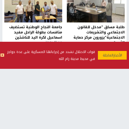
طلبة مساق "مدخل للقانون
جامعة النجاح الوطنية تستضيف
الاجتماعي والتشريعات
منافسات بطولة الراحل مفيد
الاجتماعية"يزورون مركز حماية
اسماعيل لكرة اليد للناشئين
الأسرة
منذ 48 دقيقة
منذ ثانية
قوات الاحتلال تشدد من إجراءاتها العسكرية على عدة حواجز
في محيط مدينة رام الله
بمشاركة 25 مدرباً.. جامعة النجاح
مركز إعلام النجاح يستضيف وفدًا
تطلق دورة إعداد مدربي كرة
أكاديميًا من جامعة لوليو
القدم المستوى (C)
للتكنولوجيا السويدية
منذ 51 دقيقة
منذ 9 دقيقة
تقارير
" قانون درومي".. بين حق الدفاع عن النفس وواقع