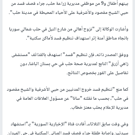
بينهم أطفال و9 من موظفي مديرية زراعة حلب، جراء قصف قسد من
حيي الشيخ مقصود والأشرفية على الأحياء المحيطة في مدينة حلب".
وأشارت الوكالة إلى "نزوح أهالي من شارع النيل في حلب شمالي سوريا
باتجاه مناطق آمنة إثر استهداف تنظيم قسد لأماكن سكنية".
ووفق المصدر ذاته، فإن تنظيم "قسد" استهدف بالقذائف "مستشفى
زاهي أزرق" التابع لمديرية صحة حلب في حي بستان الباشا، دون
تفاصيل على الفور بخصوص النتائج.
كما منع "تنظيم قسد خروج المدنيين من حيي الأشرفية والشيخ مقصود
في حلب"، بحسب ما نقلته "سانا" عن مسؤول العلاقات العامة في
مديرية الإعلام بحلب معتز خطاب.
وفي وقت سابق الثلاثاء، أفادت قناة "الإخبارية السورية" بـ"استشهاد
سيدتين وإصابة طفلة جراء قصف قسد المباني السكنية في حي الميدان