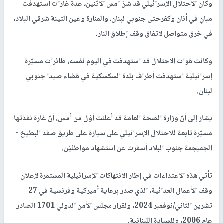
وكان الاحتلال الإسرائيلي قد شنّ أمس الاثنين، عدة غارات استهدفت
مبانٍ في أنان وكفرحتى جنوبي لبنان، والمنارة وعين التينة شرقي البلاد،
في خرق متواصل لاتفاق وقف إطلاق النار.
وكانت قوات الاحتلال قد استهدفت في اليوم نفسه، طائرات مسيّرة
إسرائيلية استهدفت أطراف بلدة السكسكية في قضاء صيدا جنوبي
لبنان.
يشار إلى أنّ وزارة الصحة العامة قد أعلنت أوّل من أمس، أنّ غارة نفذتها
مسيّرة تابعة للاحتلال الإسرائيلي على سيارة على طريق صفد البطيخ -
الجميجمة جنوب البلاد أسفرت عن استشهاد مواطنَيْن.
تأتي هذه الاعتداءات في إطار الانتهاكات الإسرائيلية المستمرة لإعلان
وقف الأعمال العدائية، الذي صدر برعاية أميركية وفرنسية في 27
تشرين الثاني/نوفمبر 2024، ولقرار مجلس الأمن الدولي 1701 الصادر
عام 2006، وللسيادة اللبنانية.