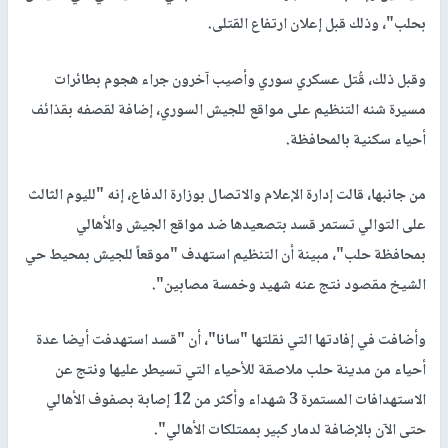
بحلب"، وذلك قبل إعلان ارتفاع القتلى.
وقبل ذلك، قُتل عسكري سوري وأصيب آخرون جراء هجوم بطائرات
مسيرة شنه التنظيم على مواقع للجيش السوري، إضافة لقصفه بقذائف
أحياء سكنية بالمحافظة.
من جانبها، قالت إدارة الإعلام والاتصال بوزارة الدفاع، إنه "لليوم الثالث
على التوالي تستمر قسد بتصعيدها ضد مواقع الجيش والأهالي
بمحافظة حلب"، مبينة أن التنظيم استهدف "موقعاً للجيش بمحيط حي
الشيخ مقصود نتج عنه شهيد وخمسة مصابين".
وأضافت في إفادتها التي نقلتها "سانا"، أن "قسد استهدفت أيضا عدة
أحياء من مدينة حلب ملاصقة للأحياء التي تسيطر عليها ونتج عن
الاستهدافات المستمرة 3 شهداء وأكثر من 12 إصابة بصفوف الأهالي
حتى الآن بالإضافة لدمار كبير بممتلكات الأهالي".