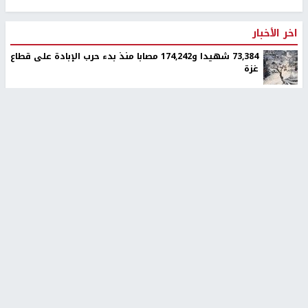
اخر الأخبار
73,384 شهيدا و174,242 مصابا منذ بدء حرب الإبادة على قطاع
غزة
الولايات المتحدة تضغط على اسرائيل لوقف إطلاق نار لمدة
أسبوعين في غزة
تقرير: رموز متطرفة في المستوطنات تحرض على ارتكاب جرائم
بحق الفلسطينيين
قوى رام الله والبيرة تدعو لحوار وطني يضع استراتيجية
كفاحية لمواجهة الاحتلال
سلطة المياه تطلق مشروعا وطنيا يقود التحول نحو تشغيل
مرافق المياه بالطاقة الشمسية
الإعصار "دولفين" يضرب أوكيناوا باليابان والصين تستعد
لوصوله