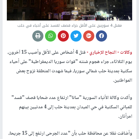
مقتل 4 سوريين على الأقل جراء قصف لقسد على أحياء في حلب
وكالات -
النجاح الإخباري -
قتل 4 أشخاص على الأقل وأصيب 15 آخرون،
يوم الثلاثاء، جراء هجوم شنته "قوات سوريا الديمقراطية" على أحياء
سكنية بمدينة حلب شمالي سوريا، فيما شهدت المنطقة نزوح بعض
المواطنين.
وأكدت وكالة الأنباء السورية "سانا" ارتفاع عدد ضحايا قصف "قسد"
للمباني السكنية في حي الميدان بمدينة حلب إلى 4 مدنيين بينهم
امرأتان.
وأضافت نقلا عن محافظة حلب بأن "عدد الجرحى ارتفع إلى 15 جريحا،