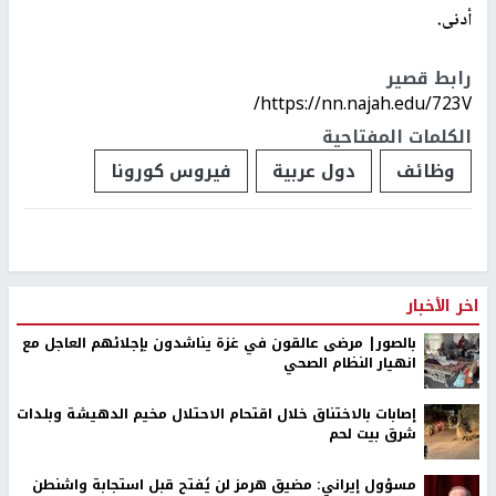
أدنى.
رابط قصير
https://nn.najah.edu/723V/
الكلمات المفتاحية
وظائف
دول عربية
فيروس كورونا
اخر الأخبار
بالصور| مرضى عالقون في غزة يناشدون بإجلائهم العاجل مع
انهيار النظام الصحي
إصابات بالاختناق خلال اقتحام الاحتلال مخيم الدهيشة وبلدات
شرق بيت لحم
مسؤول إيراني: مضيق هرمز لن يُفتح قبل استجابة واشنطن