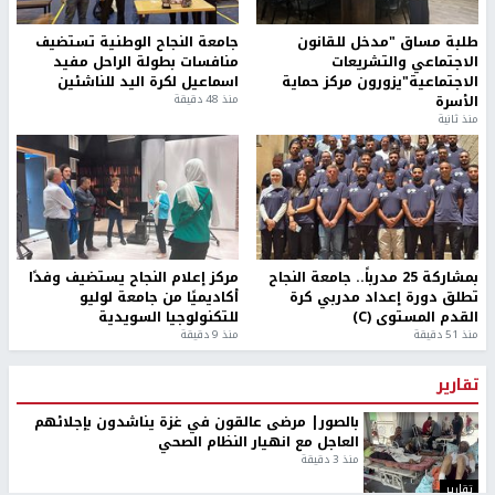
طلبة مساق "مدخل للقانون
جامعة النجاح الوطنية تستضيف
الاجتماعي والتشريعات
منافسات بطولة الراحل مفيد
الاجتماعية"يزورون مركز حماية
اسماعيل لكرة اليد للناشئين
الأسرة
منذ 48 دقيقة
منذ ثانية
بمشاركة 25 مدرباً.. جامعة النجاح
مركز إعلام النجاح يستضيف وفدًا
تطلق دورة إعداد مدربي كرة
أكاديميًا من جامعة لوليو
القدم المستوى (C)
للتكنولوجيا السويدية
منذ 51 دقيقة
منذ 9 دقيقة
تقارير
بالصور| مرضى عالقون في غزة يناشدون بإجلائهم
العاجل مع انهيار النظام الصحي
منذ 3 دقيقة
تقارير