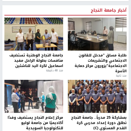
أخبار جامعة النجاح
طلبة مساق "مدخل للقانون
جامعة النجاح الوطنية تستضيف
الاجتماعي والتشريعات
منافسات بطولة الراحل مفيد
الاجتماعية"يزورون مركز حماية
اسماعيل لكرة اليد للناشئين
الأسرة
منذ 48 دقيقة
منذ ثانية
بمشاركة 25 مدرباً.. جامعة النجاح
مركز إعلام النجاح يستضيف وفدًا
تطلق دورة إعداد مدربي كرة
أكاديميًا من جامعة لوليو
القدم المستوى (C)
للتكنولوجيا السويدية