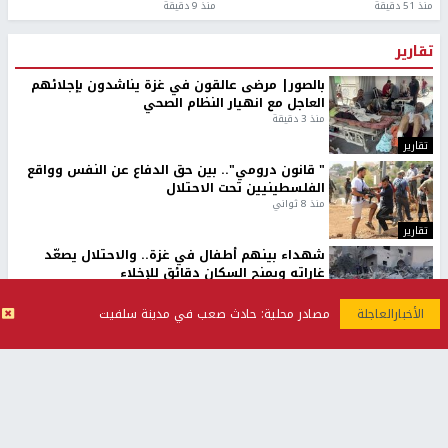
منذ 51 دقيقة
منذ 9 دقيقة
تقارير
بالصور| مرضى عالقون في غزة يناشدون بإجلائهم
العاجل مع انهيار النظام الصحي
منذ 3 دقيقة
تقارير
" قانون درومي".. بين حق الدفاع عن النفس وواقع
الفلسطينيين تحت الاحتلال
منذ 8 ثواني
تقارير
شهداء بينهم أطفال في غزة.. والاحتلال يصعّد
غاراته ويمنح السكان دقائق للإخلاء
منذ 11 ثانية
مصادر محلية: حادث صعب في مدينة سلفيت
تقارير
تصريحات خاصة
تصريحات خاصة
تصريحات خاصة