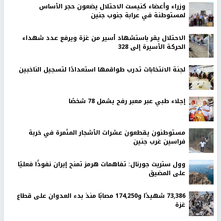
وزراء وأعضاء كنيست الاحتلال يضعون حجر الأساس
لمستوطنة في عرابة جنوب جنين
الاحتلال يقر باستشهاد أسير من غزة ويرفع عدد شهداء
الحركة الأسيرة إلى 328
لجنة الانتخابات تدرب طواقمها استعدادًا لتسجيل الناخبين
إجلاء طبي عبر معبر رفح يشمل 78 شخصًا
مستوطنون يقطعون عشرات الأشجار المثمرة في خربة
فراسين غرب جنين
وول ستريت جورنال: تفاهمات هرمز تمنح إيران نفوذًا فعليًا
على المضيق
73,386 شهيدًا و174,250 مصابًا منذ بدء العدوان على قطاع
غزة