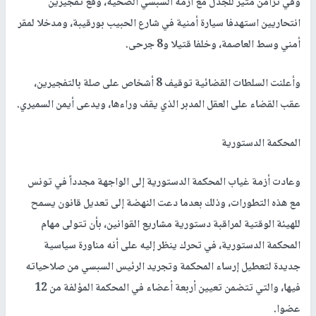
وفي تزامن مثير للجدل مع أزمة السبسي الصحية، وقع تفجيرين
انتحاريين استهدفا سيارة أمنية في شارع الحبيب بورقيبة، ومدخلا لمقر
أمني وسط العاصمة، وخلفا قتيلا و8 جرحى.
وأعلنت السلطات القضائية توقيف 8 أشخاص على صلة بالتفجيرين،
عقب القضاء على العقل المدبر الذي يقف وراءها، ويدعى أيمن السميري.
المحكمة الدستورية
وعادت أزمة غياب المحكمة الدستورية إلى الواجهة مجدداً في تونس
مع هذه التطورات، وذلك بعدما دعت النهضة إلى تعديل قانون يسمح
للهيئة الوقتية لمراقبة دستورية مشاريع القوانين، بأن تتولى مهام
المحكمة الدستورية، في تحرك ينظر إليه على أنه مناورة سياسية
جديدة لتعطيل إرساء المحكمة وتجريد الرئيس السبسي من صلاحياته
فيها، والتي تتضمن تعيين أربعة أعضاء في المحكمة المؤلفة من 12
عضوا.