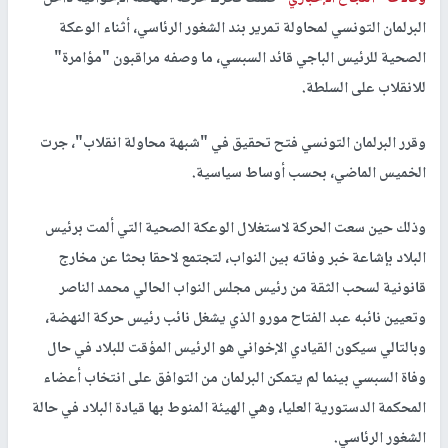
البرلمان التونسي لمحاولة تمرير بند الشغور الرئاسي، أثناء الوعكة
الصحية للرئيس الباجي قائد السبسي، ما وصفه مراقبون "مؤامرة"
للانقلاب على السلطة.
وقرر البرلمان التونسي فتح تحقيق في "شبهة محاولة انقلاب"، جرت
الخميس الماضي، بحسب أوساط سياسية.
وذلك حين سعت الحركة لاستغلال الوعكة الصحية التي ألمت برئيس
البلاد بإشاعة خبر وفاته بين النواب، لتجتمع لاحقا بحثا عن مخارج
قانونية لسحب الثقة من رئيس مجلس النواب الحالي محمد الناصر
وتعيين نائبه عبد الفتاح مورو الذي يشغل نائب رئيس حركة النهضة،
وبالتالي سيكون القيادي الإخواني هو الرئيس المؤقت للبلاد في حال
وفاة السبسي بينما لم يتمكن البرلمان من التوافق على انتخاب أعضاء
المحكمة الدستورية العليا، وهي الهيئة المنوط بها قيادة البلاد في حالة
الشغور الرئاسي.