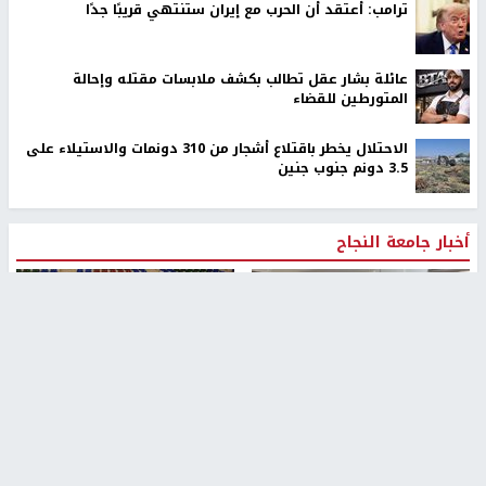
ترامب: أعتقد أن الحرب مع إيران ستنتهي قريبًا جدًا
عائلة بشار عقل تطالب بكشف ملابسات مقتله وإحالة
المتورطين للقضاء
الاحتلال يخطر باقتلاع أشجار من 310 دونمات والاستيلاء على
3.5 دونم جنوب جنين
أخبار جامعة النجاح
طلبة مساق "مدخل للقانون
جامعة النجاح الوطنية تستضيف
الاجتماعي والتشريعات
منافسات بطولة الراحل مفيد
الاجتماعية"يزورون مركز حماية
اسماعيل لكرة اليد للناشئين
الأسرة
منذ 48 دقيقة
منذ ثانية