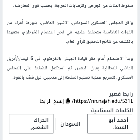
سقوط المئات من الجرحى والإصابات الحرجة، بحسب قوى المعارضة.
وأقر المجلس العسكري السوداني، الاثنين الماضي، بتورط أفراد من
القوات النظامية متحفظ عليهم في فض اعتصام الخرطوم، متعهدا
بالكشف عن نتائج التحقيق للرأي العام.
وبدأ الاعتصام أمام مقر قيادة الجيش بالخرطوم، في 6 نيسان/أبريل
الماضي للمطالبة بعزل البشير، ثم استكمل للضغط على المجلس
العسكري، لتسريع عملية تسليم السلطة إلى مدنيين، قبل فضّه بالقوة.
رابط قصير
https://nn.najah.edu/531L/
إنسخ الرابط
الكلمات المفتاحية
أحمد أبو
الحراك
السودان
الغيط،
الشعبي