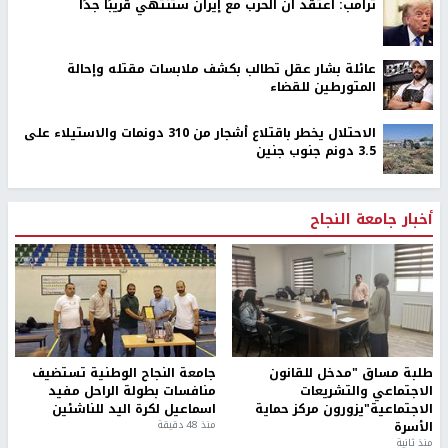
ترامب: أعتقد أن الحرب مع إيران ستنتهي قريبًا جدًا
عائلة بشار عقل تطالب بكشف ملابسات مقتله وإحالة
المتورطين للقضاء
الاحتلال يخطر باقتلاع أشجار من 310 دونمات والاستيلاء على
3.5 دونم جنوب جنين
أخبار جامعة النجاح
طلبة مساق "مدخل للقانون
جامعة النجاح الوطنية تستضيف
الاجتماعي والتشريعات
منافسات بطولة الراحل مفيد
الاجتماعية"يزورون مركز حماية
اسماعيل لكرة اليد للناشئين
الأسرة
منذ 48 دقيقة
منذ ثانية