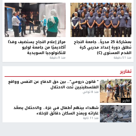
بمشاركة 25 مدرباً.. جامعة النجاح
مركز إعلام النجاح يستضيف وفدًا
تطلق دورة إعداد مدربي كرة
أكاديميًا من جامعة لوليو
القدم المستوى (C)
للتكنولوجيا السويدية
منذ 51 دقيقة
منذ 9 دقيقة
تقارير
" قانون درومي".. بين حق الدفاع عن النفس وواقع
الفلسطينيين تحت الاحتلال
منذ 8 ثواني
تقارير
شهداء بينهم أطفال في غزة.. والاحتلال يصعّد
غاراته ويمنح السكان دقائق للإخلاء
منذ 11 ثانية
تقارير
الإعلام العبري: "معركة مضيق هرمز تستهدف تثبيت