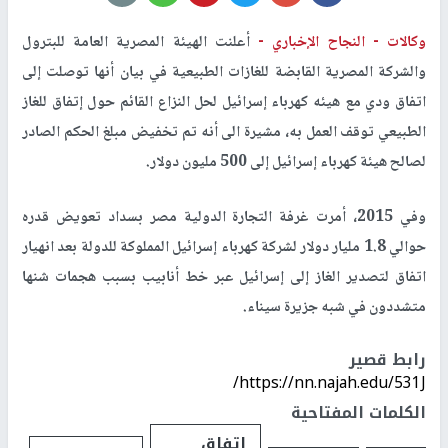
وكالات -
النجاح الإخباري -
أعلنت الهيئة المصرية العامة للبترول
والشركة المصرية القابضة للغازات الطبيعية في بيان أنها توصلت إلى
اتفاق ودي مع هيئه كهرباء ​إسرائيل​ لحل النزاع القائم حول إتفاق للغاز
الطبيعي توقف العمل به، مشيرة الى أنه تم تخفيض مبلغ الحكم الصادر
لصالح هيئة كهرباء إسرائيل إلى 500 مليون ​دولار​.
وفي 2015، أمرت ​غرفة التجارة الدولية​ مصر بسداد تعويض قدره
حوالي 1.8 مليار دولار لشركة كهرباء إسرائيل المملوكة للدولة بعد انهيار
اتفاق لتصدير الغاز إلى إسرائيل عبر خط أنابيب بسبب هجمات شنها
متشددون في شبه ​جزيرة سيناء​.
رابط قصير
https://nn.najah.edu/531J/
الكلمات المفتاحية
اتفاق