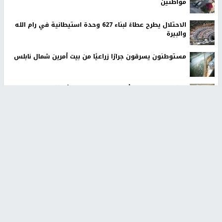
مواطنين
الاحتلال يطرح عطاءً لبناء 627 وحدة استيطانية في رام الله
والبيرة
مستوطنون يسرقون جرارًا زراعيًا من بيت أمرين شمال نابلس
ملتقى "شعراء من أجل فلسطين" في الأرجنتين يحيي إرث
محمود درويش
صورة مسرّبة تكشف تفاصيل جديدة حول مقتل مسنّين
فلسطينيين في بيت لاهيا
أخبار جامعة النجاح