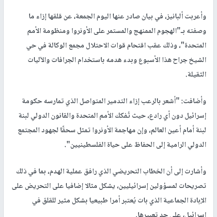
وأعربت ألبانيز، في بيان صادر عنها اليوم الجمعة، عن قلقها إزاء ما
وصفته بـ"الهجوم الممنهج والمستمر على الأونروا ومنظومة الأمم
المتحدة"، وذلك عقب اقتحام قوات الاحتلال مجمع الوكالة في حي
الشيخ جراح هذا الأسبوع وبدء هدمه باستخدام الجرافات والآليات
الثقيلة.
وأضافت: "أشعر بالرعب إزاء التدمير المتواصل الذي تمارسه حكومة
إسرائيل دون أي رادع، حيث تُفكك الأمم المتحدة والقانون الدولي لبنة
لبنة أمام أعين العالم، وإن مهاجمة الأونروا تمثل سحقًا لجهود المجتمع
الدولي الرامية إلى الحفاظ على حياة الفلسطينيين".
وأشارت إلى أن الخطاب التحريضي الذي رافق عملية الهدم، بما في ذلك
تصريحات لمسؤولين إسرائيليين، يشكل مثالا إضافيا على التحريض على
الإبادة الجماعية الذي بات يُعتبر أمرا طبيعيا بشكل مثير للقلق في
إسرائيل، على حد تعبيرها.