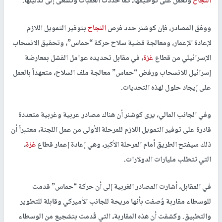
النجاح
وتعمل على توظيفها، كما حددت العقبات وتسعى إلى تذليلها.
ووفق المصادر، فإن كوشنر حدد فرص
النجاح
بتوفير التمويل اللازم
لإعادة الإعمار، ومعالجة قضية سلاح حركة “حماس”، وتحقيق الانسحاب
الإسرائيلي من قطاع
غزة
، في مقابل تحديده عوامل الفشل بمعارضة
إسرائيل للانسحاب ورفض “حماس” معالجة ملف السلاح، متعهداً بالعمل
على إيجاد حلول لهذه التحديات.
وفي الجانب المالي، يرى كوشنر أن هناك مصادر عربية وغربية متعددة
قادرة على توفير التمويل اللازم للمرحلة الأولى من عمل اللجنة، معتبراً أن
ذلك سيفتح الطريق أمام المرحلة الأكبر، وهي إعادة إعمار قطاع
غزة
،
التي تتطلب مليارات الدولارات.
في المقابل، أشارت المصادر الغربية إلى أن حركة “حماس” قدمت
للوسطاء مقاربة وُصفت بأنها مريحة للجانب الأميركي وقابلة للتطوير
والتطبيق. وكشفت أن هذه المقاربة، التي قُدمت بتشجيع من الوسطاء