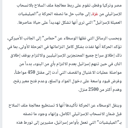
مصر وتركيا وقطر، تقوم على ربط معالجة ملف السلاح بالانسحاب
الإسرائيلي من
غزة
، إلى جانب حل ما تصفه الحركة بـ”الميليشيات
العميلة لإسرائيل” التي ترى أنها تشكل تهديداً على حياة عناصرها.
وبحسب الرسائل التي نقلها الوسطاء عن “حماس” إلى الجانب الأميركي،
تؤكد الحركة أنها نفذت بشكل كامل التزاماتها في المرحلة الأولى، بما في
ذلك إطلاق سراح جميع المحتجزين الإسرائيليين والالتزام بوقف إطلاق
النار، في حين تتهم إسرائيل بعدم الالتزام بأي من البنود، بدءاً من
مواصلة عمليات الاغتيال والقصف التي أدت إلى مقتل 450 مواطناً،
وفرض قيود واسعة على دخول المواد والسلع، وعدم فتح معبر رفح،
وهدم أكثر من 2500 منزل.
وينقل الوسطاء عن الحركة تأكيدها أنها لا تستطيع معالجة ملف السلاح
قبل ضمان الانسحاب الإسرائيلي الكامل، وإنهاء وجود ما تصفه
بـ”الميليشيات” التي تعمل بأوامر إسرائيل، مشيرين إلى تورط هذه