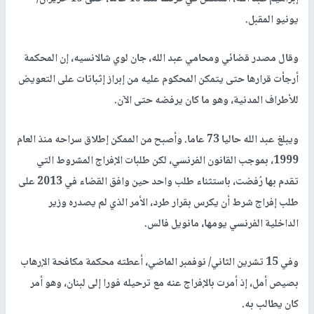
يونيو المقبل.
وقال مصدر قضائي ومحامي عبد الله، جان لوي شالانسيه، إن المحكمة
أرجأت قرارها حتى يتمكن المحكوم عليه من إبراز إثباتات على التعويض
للأطراف المدنية، وهو ما كان يرفضه حتى الآن.
ويبلغ عبد الله حاليا 73 عاما. وأصبح من الممكن إطلاق سراحه منذ العام
1999، بموجب القانون الفرنسي، لكن طلبات الإفراج المشروط التي
تقدم بها رُفضت، باستثناء طلب واحد حين وافق القضاء في 2013 على
طلب إفراج شرط أن يكرس بقرار طرد، الأمر الذي لم يصدره وزير
الداخلية الفرنسي يومها، مانويل فالس.
وفي 15 تشرين الثاني/ نوفمبر الماضي، أعطته محكمة مكافحة الإرهاب
بصيص أمل، إذ أمرت بالإفراج عنه مع ترحيله فورا إلى لبنان، وهو أمر
كان يطالب به.