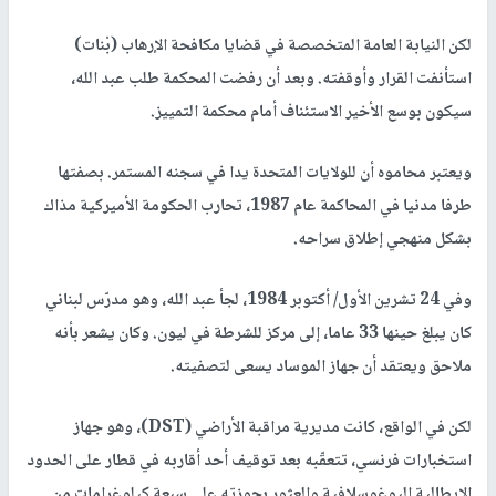
لكن النيابة العامة المتخصصة في قضايا مكافحة الإرهاب (بْنات)
استأنفت القرار وأوقفته. وبعد أن رفضت المحكمة طلب عبد الله،
سيكون بوسع الأخير الاستئناف أمام محكمة التمييز.
ويعتبر محاموه أن للولايات المتحدة يدا في سجنه المستمر. بصفتها
طرفا مدنيا في المحاكمة عام 1987، تحارب الحكومة الأميركية مذاك
بشكل منهجي إطلاق سراحه.
وفي 24 تشرين الأول/ أكتوبر 1984، لجأ عبد الله، وهو مدرّس لبناني
كان يبلغ حينها 33 عاما، إلى مركز للشرطة في ليون. وكان يشعر بأنه
ملاحق ويعتقد أن جهاز الموساد يسعى لتصفيته.
لكن في الواقع، كانت مديرية مراقبة الأراضي (DST)، وهو جهاز
استخبارات فرنسي، تتعقّبه بعد توقيف أحد أقاربه في قطار على الحدود
الإيطالية اليوغوسلافية والعثور بحوزته على سبعة كيلوغرامات من