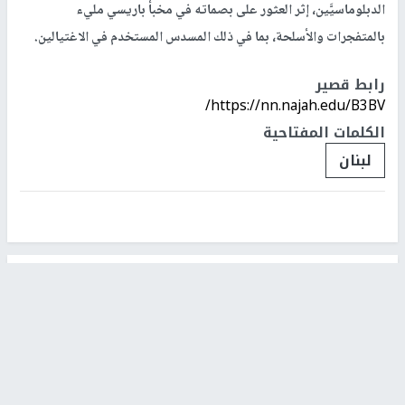
الدبلوماسيَّين، إثر العثور على بصماته في مخبأ باريسي مليء
بالمتفجرات والأسلحة، بما في ذلك المسدس المستخدم في الاغتيالين.
رابط قصير
https://nn.najah.edu/B3BV/
الكلمات المفتاحية
لبنان
اخر الأخبار
الحرس الثوري: إعادة فتح مضيق هرمز مرهونة بقبول
واشنطن الشروط الإيرانية
جلسة لمجلس الأمن بشأن الضفة الغربية الثلاثاء المقبل