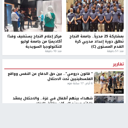
بمشاركة 25 مدرباً.. جامعة النجاح
مركز إعلام النجاح يستضيف وفدًا
تطلق دورة إعداد مدربي كرة
أكاديميًا من جامعة لوليو
القدم المستوى (C)
للتكنولوجيا السويدية
منذ 51 دقيقة
منذ 10 دقيقة
تقارير
" قانون درومي".. بين حق الدفاع عن النفس وواقع
الفلسطينيين تحت الاحتلال
6 أيام، 17 ساعة ago
تقارير
شهداء بينهم أطفال في غزة.. والاحتلال يصعّد
غاراته ويمنح السكان دقائق للإخلاء
2 أسبوعين ago
تقارير
الإعلام العبري: "معركة مضيق هرمز تستهدف تثبيت
رواية سياسية"