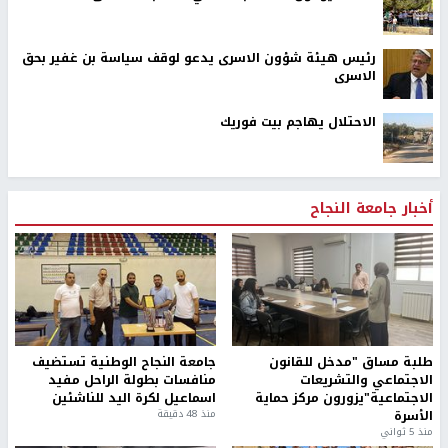
رئيس هيئة شؤون الاسرى يدعو لوقف سياسة بن غفير بحق
الاسرى
الاحتلال يهاجم بيت فوريك
أخبار جامعة النجاح
طلبة مساق "مدخل للقانون
جامعة النجاح الوطنية تستضيف
الاجتماعي والتشريعات
منافسات بطولة الراحل مفيد
الاجتماعية"يزورون مركز حماية
اسماعيل لكرة اليد للناشئين
الأسرة
منذ 48 دقيقة
منذ 5 ثواني