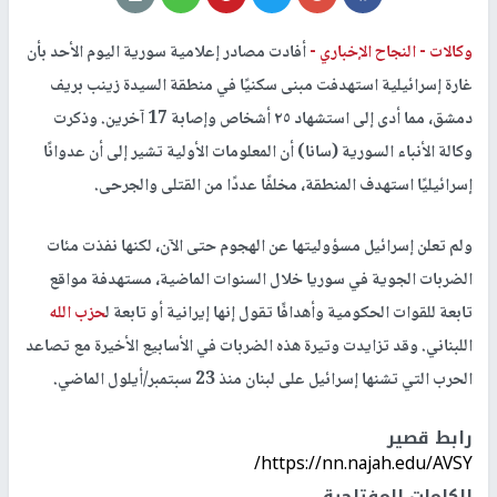
وكالات -
النجاح الإخباري -
أفادت مصادر إعلامية سورية اليوم الأحد بأن
غارة إسرائيلية استهدفت مبنى سكنيًا في منطقة السيدة زينب بريف
دمشق، مما أدى إلى استشهاد ٢٥ أشخاص وإصابة 17 آخرين. وذكرت
وكالة الأنباء السورية (سانا) أن المعلومات الأولية تشير إلى أن عدوانًا
إسرائيليًا استهدف المنطقة، مخلفًا عددًا من القتلى والجرحى.
ولم تعلن إسرائيل مسؤوليتها عن الهجوم حتى الآن، لكنها نفذت مئات
الضربات الجوية في سوريا خلال السنوات الماضية، مستهدفة مواقع
تابعة للقوات الحكومية وأهدافًا تقول إنها إيرانية أو تابعة ل
حزب الله
اللبناني. وقد تزايدت وتيرة هذه الضربات في الأسابيع الأخيرة مع تصاعد
الحرب التي تشنها إسرائيل على لبنان منذ 23 سبتمبر/أيلول الماضي.
رابط قصير
https://nn.najah.edu/AVSY/
الكلمات المفتاحية