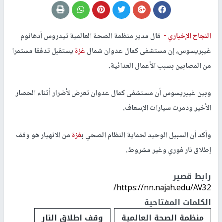
النجاح الإخباري -
قال مدير منظمة الصحة العالمية تيدروس أدهانوم
غيبريسوس، إن مستشفى كمال عدوان شمال
غزة
يستقبل تدفقا مستمرا
من المصابين بسبب الأعمال العدائية.
وبين غيبريسوس أن مستشفى كمال عدوان تعرض لأضرار أثناء الحصار
الأخير ودمرت سيارات الإسعاف.
وأكد أن السبيل الوحيد لحماية النظام الصحي ب
غزة
من الانهيار هو وقف
إطلاق نار فوري وغير مشروط.
رابط قصير
https://nn.najah.edu/AV32/
الكلمات المفتاحية
منظمة الصحة العالمية
وقف اطلاق النار