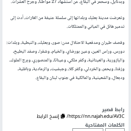
وبدنايل، وسحمر في البقاع، عن استشهاد 27 مواطناً، وجرح العشرات.
وتعرضت مدينة بعلبك وبلداتها إلى سلسلة عنيفة من الغارات، أدت إلى
تدمير هائل في المباني والممتلكات.
وقصف طيران ومدفعية الاحتلال مدن: صور، وبعلبك، والنبطية، وبلدات:
دورس، وراس العين، وعين بورضاي، والخيام، وشقرا، وصفد البطيخ،
والبازورية، والعيتانية، وكفر ملكي، وعيناثا، والمنصوري، وبرج الملوك،
وزفتا، ويحمر، والخردلي، وكفر كلا، وجبشيت، والرمادية، وبافلية،
ودبعال، والشعيتية، والمالكية في جنوب لبنان والبقاع.
رابط قصير
https://nn.najah.edu/AV3C/
إنسخ الرابط
الكلمات المفتاحية