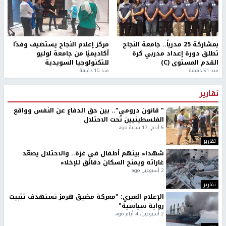
بمشاركة 25 مدرباً.. جامعة النجاح
مركز إعلام النجاح يستضيف وفدًا
تطلق دورة إعداد مدربي كرة
أكاديميًا من جامعة لوليو
القدم المستوى (C)
للتكنولوجيا السويدية
منذ 51 دقيقة
منذ 10 دقيقة
تقارير
" قانون درومي".. بين حق الدفاع عن النفس وواقع
الفلسطينيين تحت الاحتلال
6 أيام، 17 ساعة ago
تقارير
شهداء بينهم أطفال في غزة.. والاحتلال يصعّد
غاراته ويمنح السكان دقائق للإخلاء
2 أسبوعين ago
تقارير
الإعلام العبري: "معركة مضيق هرمز تستهدف تثبيت
رواية سياسية"
2 أسبوعين، 4 أيام ago