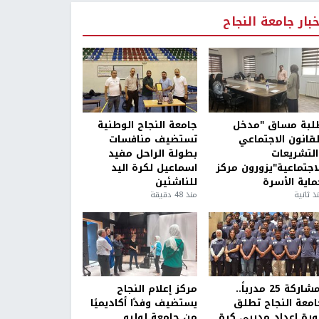
خبار جامعة النجاح
لبة مساق "مدخل
جامعة النجاح الوطنية
لقانون الاجتماعي
تستضيف منافسات
التشريعات
بطولة الراحل مفيد
لاجتماعية"يزورون مركز
اسماعيل لكرة اليد
ماية الأسرة
للناشئين
ذ ثانية
منذ 48 دقيقة
بمشاركة 25 مدرباً..
مركز إعلام النجاح
امعة النجاح تطلق
يستضيف وفدًا أكاديميًا
ورة إعداد مدربي كرة
من جامعة لوليو