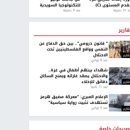
قدم المستوى (C)
للتكنولوجيا السويدية
5 دقيقة
منذ 9 دقيقة
قارير
" قانون درومي".. بين حق الدفاع عن
النفس وواقع الفلسطينيين تحت
الاحتلال
قارير
منذ 8 ثواني
شهداء بينهم أطفال في غزة..
والاحتلال يصعّد غاراته ويمنح السكان
دقائق للإخلاء
قارير
منذ 11 ثانية
الإعلام العبري: "معركة مضيق هرمز
تستهدف تثبيت رواية سياسية"
منذ 9 ثواني
قارير
صريحات خاصة