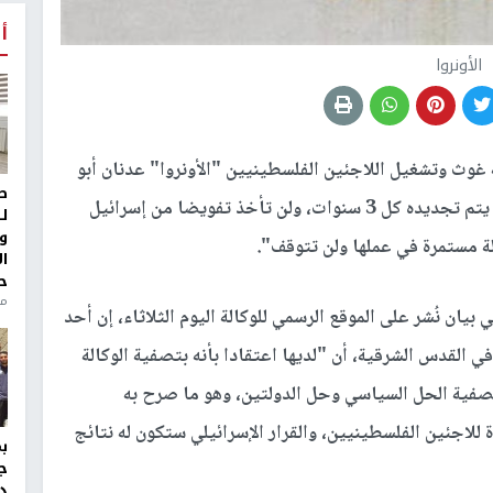
أ
الأونروا
غوث وتشغيل اللاجئين الفلسطينيين "الأونروا" عدنان أبو
ط
حسنة، أن "الوكالة تعمل بتفويض من الأمم المتحدة يتم تجديده كل 3 سنوات، ولن تأخذ تفويضا من إسرائيل
ل
و
كالة مستمرة في عملها ولن تتوقف".
ا
ح
من
يان نُشر على الموقع الرسمي للوكالة اليوم الثلاثاء، إن أحد
ي القدس الشرقية، أن "لديها اعتقادا بأنه بتصفية الوكالة
فية الحل السياسي وحل الدولتين، وهو ما صرح به
ة للاجئين الفلسطينيين، والقرار الإسرائيلي ستكون له نتائج
ج
د