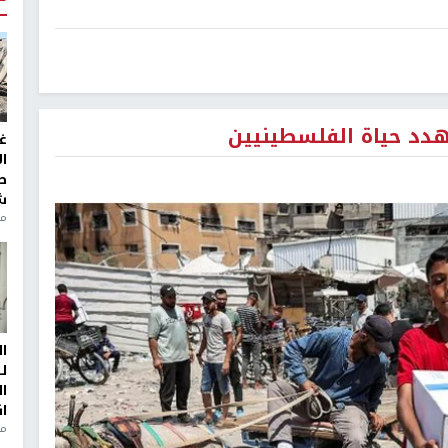
يهدد حياة الفلسطينيين
غ
ا
ط
ش
منذ 2
ا
ل
ا
ا
من