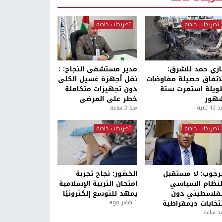
تصريحات خاصة
تصريحات خاصة
ازي حمد للشرق:
مدير مستشفى النجاح: :
لاتفاق حصيلة مفاوضات
نقل أجهزة غسيل الكلى
ويلة استمرت ستة
دون تجهيزات متكاملة
هور
خطر على المرضى
1 ثانية
منذ 2 ساعة
تصريحات خاصة
تصريحات خاصة
لرجوب: لا مستقبل
الخضور: نجاح تجربة
لنظام السياسي
امتحان التربية الإسلامية
لفلسطيني دون
يمهد للتوسع إلكترونيًا
نتخابات ديمقراطية
1 شهر ago
ذ ساعة