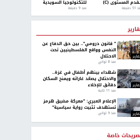
قدم المستوى (C)
للتكنولوجيا السويدية
5 دقيقة
منذ 9 دقيقة
قارير
" قانون درومي".. بين حق الدفاع عن
النفس وواقع الفلسطينيين تحت
الاحتلال
قارير
منذ 8 ثواني
شهداء بينهم أطفال في غزة..
والاحتلال يصعّد غاراته ويمنح السكان
دقائق للإخلاء
قارير
منذ 11 ثانية
الإعلام العبري: "معركة مضيق هرمز
تستهدف تثبيت رواية سياسية"
منذ 9 ثواني
قارير
صريحات خاصة