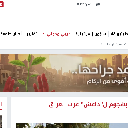
الفجر
03:27
البث
نيو 48
شؤون إسرائيلية
عربي ودولي
تقارير
أخبار جامعة 
"داعش" غرب العراق
بهجوم ل"داعش" غرب العراق
ا