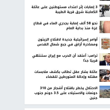
‏3 إصابات إثر اعتداء مستوطنين على عائلة
الكعابنة شرق قرية الطيبة
نحو 58 ألف إصابة بجدري الماء في قطاع
غزة منذ بداية العام
أوامر إسرائيلية جديدة لاقتلاع الزيتون
ومصادرة أراضٍ في جبع شمال القدس
ترامب: أعتقد أن الحرب مع إيران ستنتهي
قريبًا جدًا
عائلة بشار عقل تطالب بكشف ملابسات
مقتله وإحالة المتورطين للقضاء
الاحتلال يخطر باقتلاع أشجار من 310
دونمات والاستيلاء على 3.5 دونم جنوب
جنين