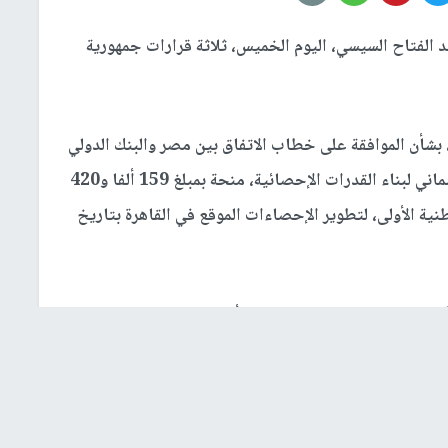
 الفتاح السيسي، اليوم الخميس، ثلاثة قرارات جمهورية
يحمل القرار الجمهوري الأول رقم 113 لسنة 2020، بشأن الموافقة على خطاب الاتفاق بين مصر والبنك الدولي
لإعادة الإعمار والتنمية، حول تقديم الصندوق الاستئماني لبناء القدرات الإحصائية، منحة بمبلغ 159 ألفا و420
نية الأولى، لتطوير الإحصاءات الموقع في القاهرة بتاريخ
ويحمل القرار الجمهوري الثاني رقم 465 لسنة 2020، بإعادة تخصيص مساحة من الأراضي المملوكة للدولة ملكية
مطروح، لاستخدامها في إقامة محطة صرف صحي ومنطقة