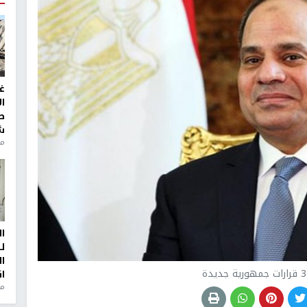
غ
ا
ط
ش
منذ 2
ا
ل
ا
ا
من