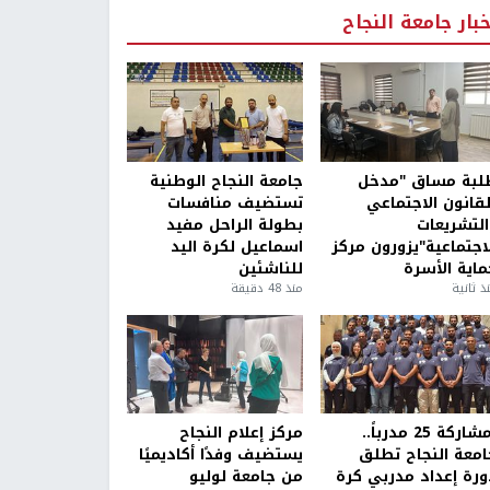
خبار جامعة النجاح
لبة مساق "مدخل
جامعة النجاح الوطنية
لقانون الاجتماعي
تستضيف منافسات
التشريعات
بطولة الراحل مفيد
لاجتماعية"يزورون مركز
اسماعيل لكرة اليد
ماية الأسرة
للناشئين
ذ ثانية
منذ 48 دقيقة
بمشاركة 25 مدرباً..
مركز إعلام النجاح
امعة النجاح تطلق
يستضيف وفدًا أكاديميًا
ورة إعداد مدربي كرة
من جامعة لوليو