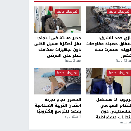
تصريحات خاصة
تصريحات خاصة
ازي حمد للشرق:
مدير مستشفى النجاح: :
لاتفاق حصيلة مفاوضات
نقل أجهزة غسيل الكلى
ويلة استمرت ستة
دون تجهيزات متكاملة
هور
خطر على المرضى
1 ثانية
منذ 2 ساعة
تصريحات خاصة
تصريحات خاصة
لرجوب: لا مستقبل
الخضور: نجاح تجربة
لنظام السياسي
امتحان التربية الإسلامية
لفلسطيني دون
يمهد للتوسع إلكترونيًا
نتخابات ديمقراطية
1 شهر ago
ذ ساعة