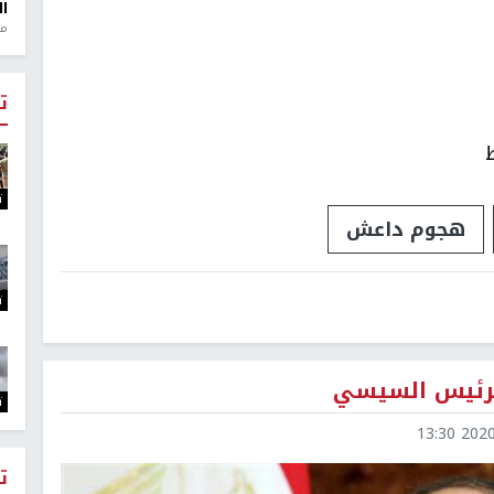
ال
منذ 1
ت
ت
هجوم داعش
ت
ت
2020-0
ت