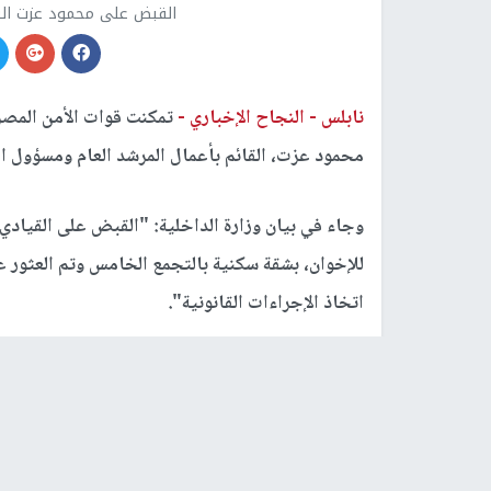
القبض على محمود عزت القا
نابلس -
النجاح الإخباري -
تمكنت قوات الأمن المصري
محمود عزت، القائم بأعمال المرشد العام ومسؤول ال
وجاء في بيان وزارة الداخلية: "القبض على القيادي 
للإخوان، بشقة سكنية بالتجمع الخامس وتم العثور 
اتخاذ الإجراءات القانونية".
رابط قصير
https://nn.najah.edu/70JF/
الكلمات المفتاحية
قوات الامن
محمود