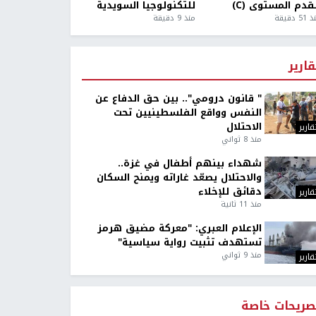
قدم المستوى (C)
للتكنولوجيا السويدية
5 دقيقة
منذ 9 دقيقة
قارير
" قانون درومي".. بين حق الدفاع عن
النفس وواقع الفلسطينيين تحت
الاحتلال
قارير
منذ 8 ثواني
شهداء بينهم أطفال في غزة..
والاحتلال يصعّد غاراته ويمنح السكان
دقائق للإخلاء
قارير
منذ 11 ثانية
الإعلام العبري: "معركة مضيق هرمز
تستهدف تثبيت رواية سياسية"
منذ 9 ثواني
قارير
صريحات خاصة