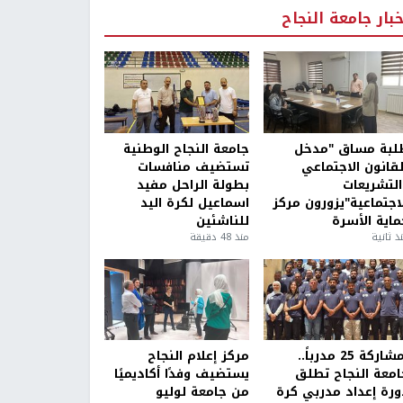
خبار جامعة النجاح
لبة مساق "مدخل
جامعة النجاح الوطنية
لقانون الاجتماعي
تستضيف منافسات
التشريعات
بطولة الراحل مفيد
لاجتماعية"يزورون مركز
اسماعيل لكرة اليد
ماية الأسرة
للناشئين
ذ ثانية
منذ 48 دقيقة
بمشاركة 25 مدرباً..
مركز إعلام النجاح
امعة النجاح تطلق
يستضيف وفدًا أكاديميًا
ورة إعداد مدربي كرة
من جامعة لوليو