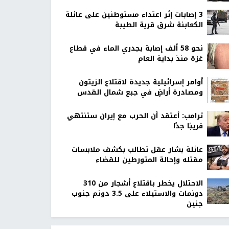
‏3 إصابات إثر اعتداء مستوطنين على عائلة
الكعابنة شرق قرية الطيبة
نحو 58 ألف إصابة بجدري الماء في قطاع
غزة منذ بداية العام
أوامر إسرائيلية جديدة لاقتلاع الزيتون
ومصادرة أراضٍ في جبع شمال القدس
ترامب: أعتقد أن الحرب مع إيران ستنتهي
قريبًا جدًا
عائلة بشار عقل تطالب بكشف ملابسات
مقتله وإحالة المتورطين للقضاء
الاحتلال يخطر باقتلاع أشجار من 310
دونمات والاستيلاء على 3.5 دونم جنوب
جنين