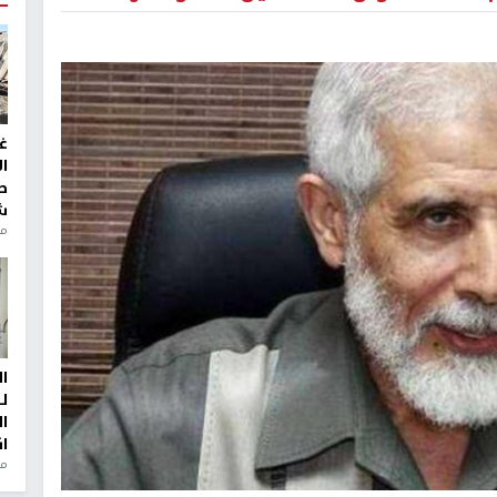
غ
ا
ط
ش
منذ 2
ا
ل
ا
ا
من