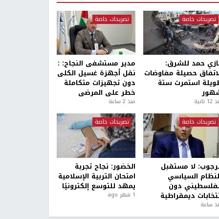
تصريحات خاصة
تصريحات خاصة
ازي حمد للشرق:
مدير مستشفى النجاح: :
لاتفاق حصيلة مفاوضات
نقل أجهزة غسيل الكلى
ويلة استمرت ستة
دون تجهيزات متكاملة
هور
خطر على المرضى
1 ثانية
منذ 2 ساعة
تصريحات خاصة
تصريحات خاصة
لرجوب: لا مستقبل
الخضور: نجاح تجربة
لنظام السياسي
امتحان التربية الإسلامية
لفلسطيني دون
يمهد للتوسع إلكترونيًا
نتخابات ديمقراطية
1 شهر ago
ذ ساعة