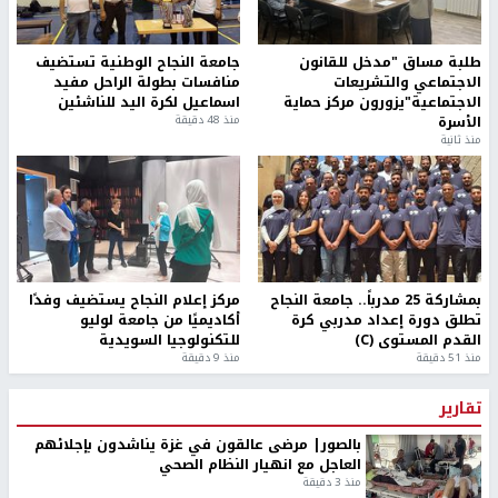
طلبة مساق "مدخل للقانون
جامعة النجاح الوطنية تستضيف
الاجتماعي والتشريعات
منافسات بطولة الراحل مفيد
الاجتماعية"يزورون مركز حماية
اسماعيل لكرة اليد للناشئين
الأسرة
منذ 48 دقيقة
منذ ثانية
بمشاركة 25 مدرباً.. جامعة النجاح
مركز إعلام النجاح يستضيف وفدًا
تطلق دورة إعداد مدربي كرة
أكاديميًا من جامعة لوليو
القدم المستوى (C)
للتكنولوجيا السويدية
منذ 51 دقيقة
منذ 9 دقيقة
تقارير
بالصور| مرضى عالقون في غزة يناشدون بإجلائهم
العاجل مع انهيار النظام الصحي
منذ 3 دقيقة