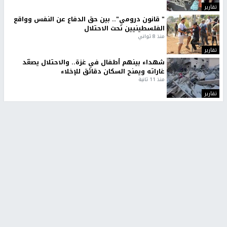
تقارير
" قانون درومي".. بين حق الدفاع عن النفس وواقع
الفلسطينيين تحت الاحتلال
منذ 8 ثواني
تقارير
شهداء بينهم أطفال في غزة.. والاحتلال يصعّد
غاراته ويمنح السكان دقائق للإخلاء
منذ 11 ثانية
تقارير
تصريحات خاصة
تصريحات خاصة
تصريحات خاصة
غازي حمد للشرق: الاتفاق حصيلة
مدير مستشفى النجاح: : نقل
مفاوضات طويلة استمرت ستة
أجهزة غسيل الكلى دون تجهيزات
شهور
متكاملة خطر على المرضى
منذ 12 ثانية
منذ 2 ساعة