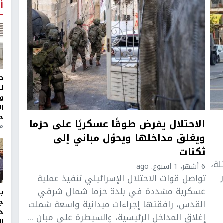
أ
ط
ل
و
ا
ح
الاحتلال يفرض طوقًا عسكريًا على حزما
من
ويغلق مداخلها ويحوّل مباني إلى
ثكنات
ة،
6 أشهر، 1 اسبوع. ago
تواصل قوات الاحتلال الإسرائيلي تنفيذ عملية
عسكرية مشددة في بلدة حزما شمال شرقي
القدس، رافقتها إجراءات ميدانية واسعة شملت
ج
د
إغلاق المداخل الرئيسية، والسيطرة على مبانٍ ...
ال