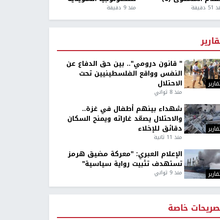
5 دقيقة
منذ 9 دقيقة
قارير
" قانون درومي".. بين حق الدفاع عن
النفس وواقع الفلسطينيين تحت
الاحتلال
قارير
منذ 8 ثواني
شهداء بينهم أطفال في غزة..
والاحتلال يصعّد غاراته ويمنح السكان
دقائق للإخلاء
قارير
منذ 11 ثانية
الإعلام العبري: "معركة مضيق هرمز
تستهدف تثبيت رواية سياسية"
منذ 9 ثواني
قارير
صريحات خاصة