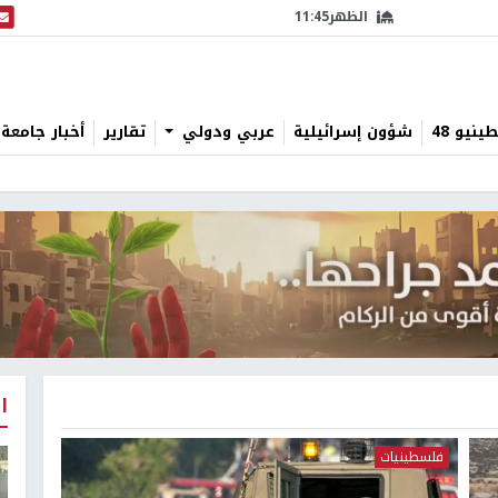
الظهر
11:45
البث
نيو 48
شؤون إسرائيلية
عربي ودولي
تقارير
أخبار جامعة 
ا
فلسطينيات