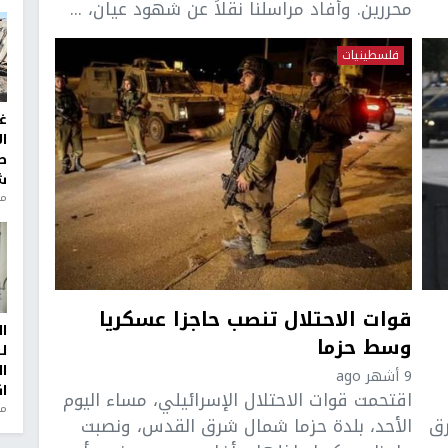
محررين. وأفاد مراسلنا نقلاً عن شهود عيان، ...
فلسطينيات
غ
ا
ط
ش
منذ 2
قوات الاحتلال تنصب حاجزا عسكريا
ا
وسط حزما
ل
ا
9 أشهر ago
ا
اقتحمت قوات الاحتلال الإسرائيلي، مساء اليوم
من
رق
الأحد، بلدة حزما شمال شرق القدس، ونصبت