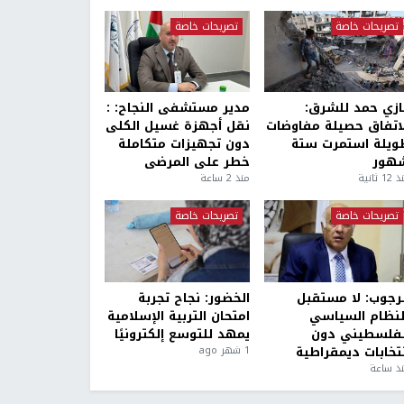
تصريحات خاصة
تصريحات خاصة
ازي حمد للشرق:
مدير مستشفى النجاح: :
لاتفاق حصيلة مفاوضات
نقل أجهزة غسيل الكلى
ويلة استمرت ستة
دون تجهيزات متكاملة
هور
خطر على المرضى
1 ثانية
منذ 2 ساعة
تصريحات خاصة
تصريحات خاصة
لرجوب: لا مستقبل
الخضور: نجاح تجربة
لنظام السياسي
امتحان التربية الإسلامية
لفلسطيني دون
يمهد للتوسع إلكترونيًا
نتخابات ديمقراطية
1 شهر ago
ذ ساعة