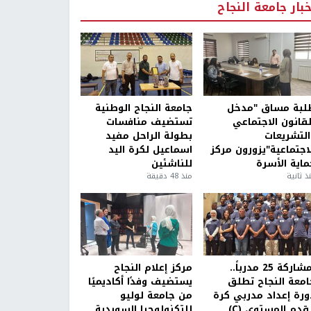
خبار جامعة النجاح
لبة مساق "مدخل
جامعة النجاح الوطنية
لقانون الاجتماعي
تستضيف منافسات
التشريعات
بطولة الراحل مفيد
لاجتماعية"يزورون مركز
اسماعيل لكرة اليد
ماية الأسرة
للناشئين
ذ ثانية
منذ 48 دقيقة
بمشاركة 25 مدرباً..
مركز إعلام النجاح
امعة النجاح تطلق
يستضيف وفدًا أكاديميًا
ورة إعداد مدربي كرة
من جامعة لوليو
قدم المستوى (C)
للتكنولوجيا السويدية