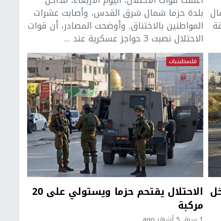
ال
بلدة حزما شمال شرق القدس، وأصابت عشرات
ة
المواطنين بالاختناق. وأوضحت المصادر، أن قوات
الاحتلال نصبت 3 حواجز عسكرية عند ...
فلسطينيات
خل
الاحتلال يقتحم حزما ويستولي على 20
مركبة
1 سنة، 5 أشهر ago