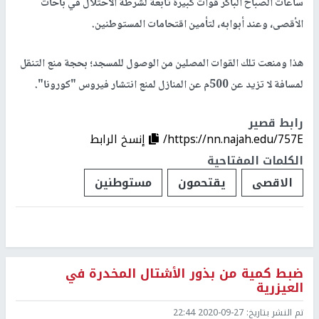
ساعات الصباح الباكر قوات كبيرة تابعة لشرطة الاحتلال في باحات
الأقصى، وعند أبوابه، لتأمين اقتحامات المستوطنين.
هذا ومنعت تلك القوات المصلين من الوصول للمسجد؛ بحجة منع التنقل
لمسافة لا تزيد عن 500م عن المنازل لمنع انتشار فيروس "كورونا".
رابط قصير
https://nn.najah.edu/757E/
إنسخ الرابط
الكلمات المفتاحية
الاقصى
يقتحمون
مستوطنين
ضبط كمية من بذور الأشتال المخدرة في
العيزرية
تم النشر بتاريخ:
2020-09-27 22:44