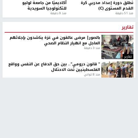
تطلق دورة إعداد مدربي كرة
أكاديميًا من جامعة لوليو
القدم المستوى (C)
للتكنولوجيا السويدية
منذ 51 دقيقة
منذ 9 دقيقة
تقارير
بالصور| مرضى عالقون في غزة يناشدون بإجلائهم
العاجل مع انهيار النظام الصحي
منذ 3 دقيقة
تقارير
" قانون درومي".. بين حق الدفاع عن النفس وواقع
الفلسطينيين تحت الاحتلال
منذ 8 ثواني
تقارير
شهداء بينهم أطفال في غزة.. والاحتلال يصعّد
غاراته ويمنح السكان دقائق للإخلاء
منذ 11 ثانية
تقارير
تصريحات خاصة
تصريحات خاصة
تصريحات خاصة