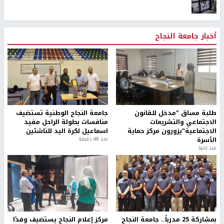
أخبار جامعة النجاح
طلبة مساق "مدخل للقانون
جامعة النجاح الوطنية تستضيف
الاجتماعي والتشريعات
منافسات بطولة الراحل مفيد
الاجتماعية"يزورون مركز حماية
اسماعيل لكرة اليد للناشئين
الأسرة
منذ 48 دقيقة
منذ ثانية
بمشاركة 25 مدرباً.. جامعة النجاح
مركز إعلام النجاح يستضيف وفدًا