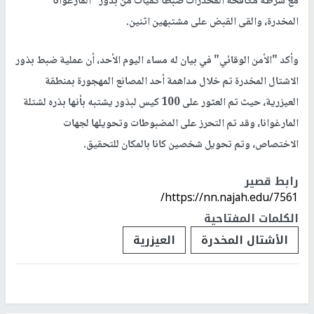
مع شرطة مكافحة المخدرات ضبطا كميات من بذور "المارغوانا"
المخدرة، والقى القبض على مشتبهين اثنين.
وأكد "الأمن الوقائي" في بيان له مساء اليوم الأحد، أن عملية ضبط بذور
الاشتال المخدرة تم خلال مداهمة أحد المصانع المهجورة بمنطقة
العيزرية، حيث تم العثور على 100 كيس لبذور يشتبه بأنها بذره لشتلة
المارغوانا، وقد تم التحرز على المضبوطات وتحويلها لجهات
الاختصاص، وتم تحويل شخصين كانا بالمكان للتحقيق.
رابط قصير
https://nn.najah.edu/7561/
الكلمات المفتاحية
الأشتال المخدرة
العيزرية