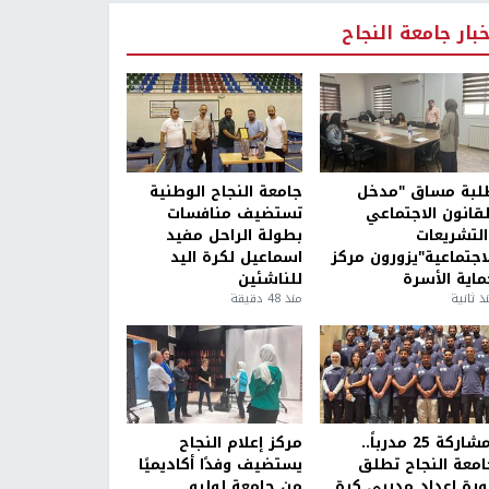
خبار جامعة النجاح
لبة مساق "مدخل
جامعة النجاح الوطنية
لقانون الاجتماعي
تستضيف منافسات
التشريعات
بطولة الراحل مفيد
لاجتماعية"يزورون مركز
اسماعيل لكرة اليد
ماية الأسرة
للناشئين
ذ ثانية
منذ 48 دقيقة
بمشاركة 25 مدرباً..
مركز إعلام النجاح
امعة النجاح تطلق
يستضيف وفدًا أكاديميًا
ورة إعداد مدربي كرة
من جامعة لوليو