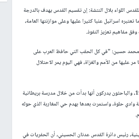
للقدس اللواء بلال النتشة: إن تقسيم القدس يهدف بالدرجة
 تعتبره اسرائيل عئبا كثيرا عليها وعلى موازنتها العامة،
فق مفاهيم تعزيز النفوذ.
ني محمد حسين: "في كل الحقب التي حافظ العرب على
 عليها من الأمم والغزاة، فهي اليوم يمر الاحتلال
وأوضح أن الحفريات بدأت في القدس قبل عام 1967، والباحثون يدركون أنها بدأت من خلال مدرسة بريطانية
 وادي حلوة، واستمرت بعدها بهدم حي المغاربة الذي حوله
.
ينية، رئيس دائرة القدس عدنان الحسيني، أن الحفريات في