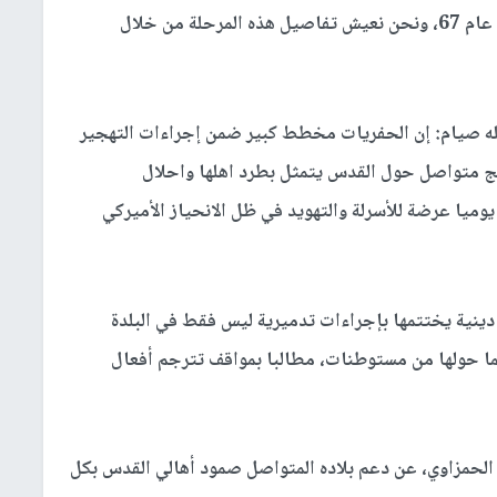
القدس هي جزء من مؤامرة كبيرة ضمن فصول بدأت عام 67، ونحن نعيش تفاصيل هذه المرحلة من خلال
ه صيام: إن الحفريات مخطط كبير ضمن إجراءات التهجير
مج متواصل حول القدس يتمثل بطرد اهلها واحلال
يا عرضة للأسرلة والتهويد في ظل الانحياز الأميركي
ة دينية يختتمها بإجراءات تدميرية ليس فقط في البلدة
بما حولها من مستوطنات، مطالبا بمواقف تترجم أفعال
الحمزاوي، عن دعم بلاده المتواصل صمود أهالي القدس بكل