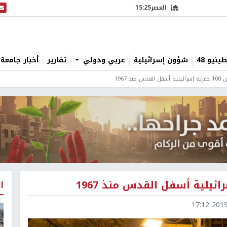
العصر
15:25
البث
نيو 48
شؤون إسرائيلية
عربي ودولي
تقارير
أخبار جامعة 
ذ 1967
ا
2019-1