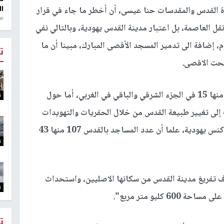
ال
رة القدس والمقدسات حنا عيسى، أن أخطر ما جاء في قرار
منذ 1
ترمب في 6-12-2017 ليس فقط نقل العاصمة، بل اعتبار مدينة القدس يهودية، وبالتالي نفي
، إضافة الى تدمير المسجد الأقصى المبارك، مبينا أن ما
ت
تحت الاقصى.
ولفت إلى أنه يوجد في مدينة القدس 29 مستوطنة، منها 15 في الجزء الشرقي والباقي في الغربي، أما حول
ت
ة على 46 الف دونم تهدف إلى تغيير طبيعة القدس من خلال الحفريات والتهويدات
الجارية على قدم وساق، ويحيط بالأقصى الآن 105 كنس يهودية، علما أن عدد المساجد بالقدس 107 منها 43
ت
ف تفريغ مدينة القدس من سكانها الاصليين، واستحداث
ت
كليو متر مربع".
ت