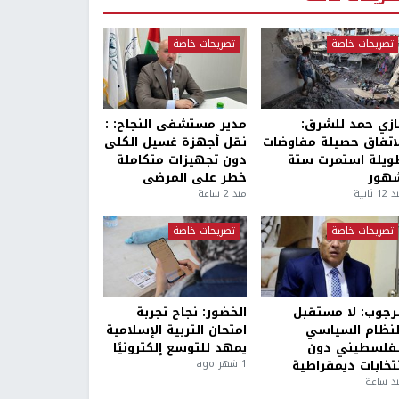
تصريحات خاصة
تصريحات خاصة
ازي حمد للشرق:
مدير مستشفى النجاح: :
لاتفاق حصيلة مفاوضات
نقل أجهزة غسيل الكلى
ويلة استمرت ستة
دون تجهيزات متكاملة
هور
خطر على المرضى
1 ثانية
منذ 2 ساعة
تصريحات خاصة
تصريحات خاصة
لرجوب: لا مستقبل
الخضور: نجاح تجربة
لنظام السياسي
امتحان التربية الإسلامية
لفلسطيني دون
يمهد للتوسع إلكترونيًا
نتخابات ديمقراطية
1 شهر ago
ذ ساعة