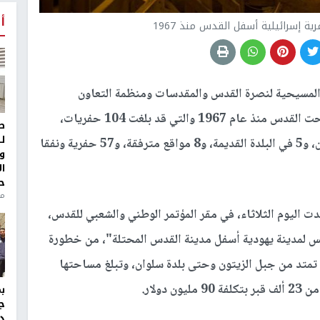
أ
 المسيحية لنصرة القدس والمقدسات ومنظمة التعاون
الإسلامي، اليوم الثلاثاء، من الحفريات التي تجري تحت القدس منذ عام 1967 والتي قد بلغت 104 حفريات،
ط
ل
منها 22 فاعلة، 4 تحت وحول الأقصى، و5 في سلوان، و5 في البلدة القديمة، و8 مواقع مترفقة، و57 حفرية ونفقا
و
ا
ح
من
 اليوم الثلاثاء، في مقر المؤتمر الوطني والشعبي للقدس،
سس لمدينة يهودية أسفل مدينة القدس المحتلة"، من خطورة
 تمتد من جبل الزيتون وحتى بلدة سلوان، وتبلغ مساحتها
ج
د