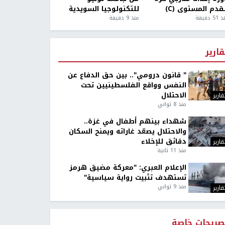
قدم المستوى (C)
للتكنولوجيا السويدية
5 دقيقة
منذ 9 دقيقة
قارير
" قانون درومي".. بين حق الدفاع عن
النفس وواقع الفلسطينيين تحت
الاحتلال
قارير
منذ 8 ثواني
شهداء بينهم أطفال في غزة..
والاحتلال يصعّد غاراته ويمنح السكان
دقائق للإخلاء
قارير
منذ 11 ثانية
الإعلام العبري: "معركة مضيق هرمز
تستهدف تثبيت رواية سياسية"
منذ 9 ثواني
قارير
صريحات خاصة