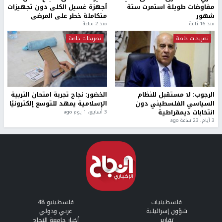
مفاوضات طويلة استمرت ستة
أجهزة غسيل الكلى دون تجهيزات
شهور
متكاملة خطر على المرضى
منذ 16 ثانية
منذ 2 ساعة
تصريحات خاصة
تصريحات خاصة
الرجوب: لا مستقبل للنظام
الخضور: نجاح تجربة امتحان التربية
السياسي الفلسطيني دون
الإسلامية يمهد للتوسع إلكترونيًا
انتخابات ديمقراطية
3 أسابيع، 1 يوم ago
3 أيام، 23 ساعة ago
فلسطينيات
فلسطينيو 48
شؤون إسرائيلية
عربي ودولي
تقارير
أخبار جامعة النجاح