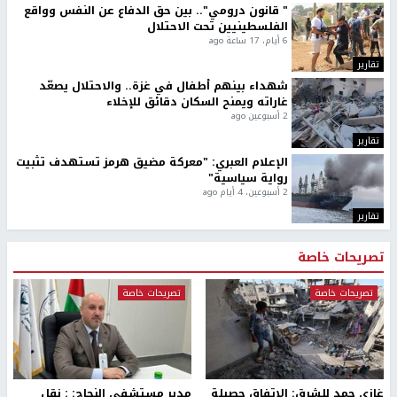
" قانون درومي".. بين حق الدفاع عن النفس وواقع
الفلسطينيين تحت الاحتلال
6 أيام، 17 ساعة ago
تقارير
شهداء بينهم أطفال في غزة.. والاحتلال يصعّد
غاراته ويمنح السكان دقائق للإخلاء
2 أسبوعين ago
تقارير
الإعلام العبري: "معركة مضيق هرمز تستهدف تثبيت
رواية سياسية"
2 أسبوعين، 4 أيام ago
تقارير
تصريحات خاصة
تصريحات خاصة
تصريحات خاصة
غازي حمد للشرق: الاتفاق حصيلة
مدير مستشفى النجاح: : نقل