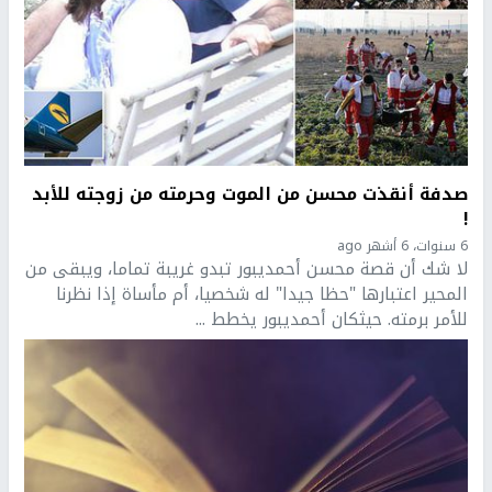
صدفة أنقذت محسن من الموت وحرمته من زوجته للأبد
!
6 سنوات، 6 أشهر ago
لا شك أن قصة محسن أحمديبور تبدو غريبة تماما، ويبقى من
المحير اعتبارها "حظا جيدا" له شخصيا، أم مأساة إذا نظرنا
للأمر برمته. حيثكان أحمديبور يخطط ...