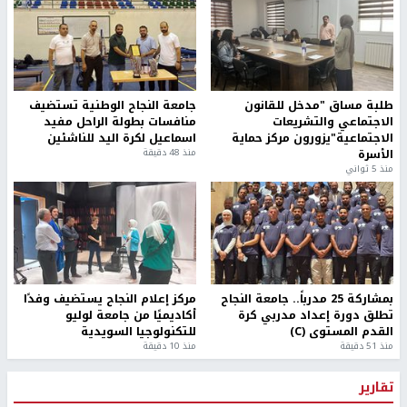
طلبة مساق "مدخل للقانون
جامعة النجاح الوطنية تستضيف
الاجتماعي والتشريعات
منافسات بطولة الراحل مفيد
الاجتماعية"يزورون مركز حماية
اسماعيل لكرة اليد للناشئين
الأسرة
منذ 48 دقيقة
منذ 5 ثواني
بمشاركة 25 مدرباً.. جامعة النجاح
مركز إعلام النجاح يستضيف وفدًا
تطلق دورة إعداد مدربي كرة
أكاديميًا من جامعة لوليو
القدم المستوى (C)
للتكنولوجيا السويدية
منذ 51 دقيقة
منذ 10 دقيقة
تقارير