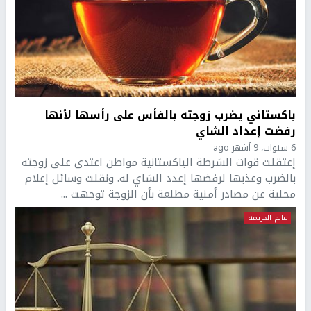
باكستاني يضرب زوجته بالفأس على رأسها لأنها
رفضت إعداد الشاي
6 سنوات، 9 أشهر ago
إعتقلت قوات الشرطة الباكستانية مواطن اعتدى على زوجته
بالضرب وعذبها لرفضها إعدد الشاي له. ونقلت وسائل إعلام
محلية عن مصادر أمنية مطلعة بأن الزوجة توجهت ...
عالم الجريمة