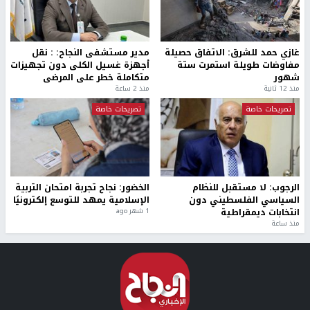
غازي حمد للشرق: الاتفاق حصيلة
مدير مستشفى النجاح: : نقل
مفاوضات طويلة استمرت ستة
أجهزة غسيل الكلى دون تجهيزات
شهور
متكاملة خطر على المرضى
منذ 12 ثانية
منذ 2 ساعة
تصريحات خاصة
تصريحات خاصة
الرجوب: لا مستقبل للنظام
الخضور: نجاح تجربة امتحان التربية
السياسي الفلسطيني دون
الإسلامية يمهد للتوسع إلكترونيًا
انتخابات ديمقراطية
1 شهر ago
منذ ساعة