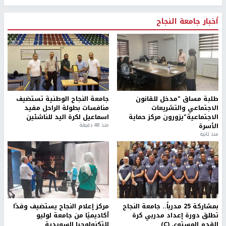
أخبار جامعة النجاح
طلبة مساق "مدخل للقانون
جامعة النجاح الوطنية تستضيف
الاجتماعي والتشريعات
منافسات بطولة الراحل مفيد
الاجتماعية"يزورون مركز حماية
اسماعيل لكرة اليد للناشئين
الأسرة
منذ 48 دقيقة
منذ ثانية
بمشاركة 25 مدرباً.. جامعة النجاح
مركز إعلام النجاح يستضيف وفدًا
تطلق دورة إعداد مدربي كرة
أكاديميًا من جامعة لوليو
القدم المستوى (C)
للتكنولوجيا السويدية