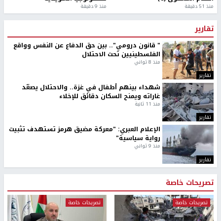
منذ 51 دقيقة
منذ 9 دقيقة
تقارير
" قانون درومي".. بين حق الدفاع عن النفس وواقع
الفلسطينيين تحت الاحتلال
منذ 8 ثواني
تقارير
شهداء بينهم أطفال في غزة.. والاحتلال يصعّد
غاراته ويمنح السكان دقائق للإخلاء
منذ 11 ثانية
تقارير
الإعلام العبري: "معركة مضيق هرمز تستهدف تثبيت
رواية سياسية"
منذ 9 ثواني
تقارير
تصريحات خاصة
تصريحات خاصة
تصريحات خاصة