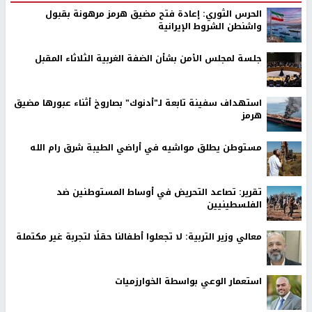
الحرس الثوري: إعادة فتح مضيق هرمز مرهونة بقبول
واشنطن الشروط الإيرانية
جلسة لمجلس الأمن بشأن الضفة الغربية الثلاثاء المقبل
استهداف سفينة تابعة لـ"أدنوك" بصاروخ أثناء عبورها مضيق
هرمز
مستوطن يطلق مواشيه في أراضي الطيبة شرق رام الله
تقرير: تصاعد التحريض في أوساط المستوطنين ضد
الفلسطينيين
معالي وزير التربية: لا تجعلوا أطفالنا حقلًا لتجربة غير مكتملة
استعمار الوعي بواسطة الخوارزميات