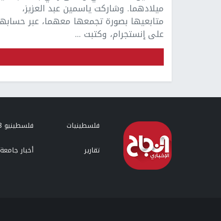
ميلادهما. وشاركت ياسمين عبد العزيز،
متابعيها بصورة تجمعها معهما، عبر حسابها
على إنستجرام، وكتبت ...
فلسطينيات
فلسطينيو 48
تقارير
أخبار جامعة 