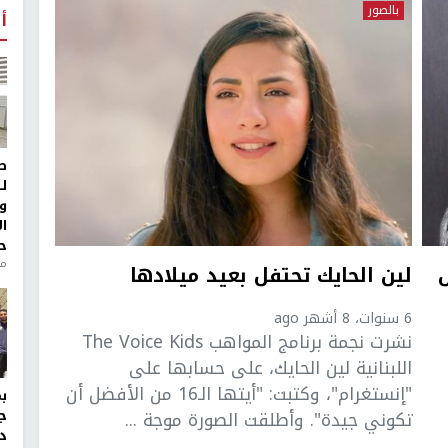
بالصور
أ
ط
ل
و
ا
ح
من
لين الحايك تحتفل بعيد ميلادها
6 سنوات، 8 أشهر ago
نشرت نجمة برنامج المواهب The Voice Kids
اللبنانية لين الحايك، على حسابها على
"إنستغرام"، وكتبت: "أيتها الـ16 من الأفضل أن
تكوني جيدة". وأطلقت الصورة موجة ...
ج
د