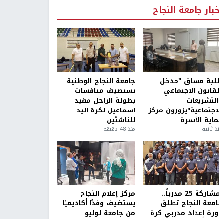
خبار جامعة النجاح
لبة مساق "مدخل
جامعة النجاح الوطنية
لقانون الاجتماعي
تستضيف منافسات
التشريعات
بطولة الراحل مفيد
لاجتماعية"يزورون مركز
اسماعيل لكرة اليد
ماية الأسرة
للناشئين
ذ ثانية
منذ 48 دقيقة
بمشاركة 25 مدرباً..
مركز إعلام النجاح
امعة النجاح تطلق
يستضيف وفدًا أكاديميًا
ورة إعداد مدربي كرة
من جامعة لوليو