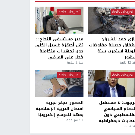
تصريحات خاصة
تصريحات خاصة
ازي حمد للشرق:
مدير مستشفى النجاح: :
لاتفاق حصيلة مفاوضات
نقل أجهزة غسيل الكلى
ويلة استمرت ستة
دون تجهيزات متكاملة
هور
خطر على المرضى
1 ثانية
منذ 2 ساعة
تصريحات خاصة
تصريحات خاصة
لرجوب: لا مستقبل
الخضور: نجاح تجربة
لنظام السياسي
امتحان التربية الإسلامية
لفلسطيني دون
يمهد للتوسع إلكترونيًا
نتخابات ديمقراطية
1 شهر ago
ذ ساعة