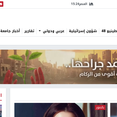
العصر
15:24
البث
نيو 48
شؤون إسرائيلية
عربي ودولي
تقارير
أخبار جامعة 
ا
بالصور