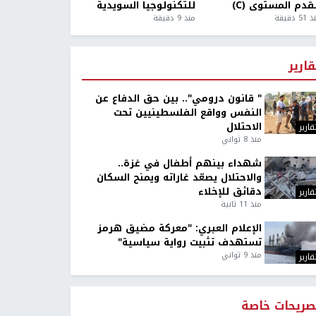
قدم المستوى (C)
للتكنولوجيا السويدية
5 دقيقة
منذ 9 دقيقة
قارير
" قانون درومي".. بين حق الدفاع عن
النفس وواقع الفلسطينيين تحت
الاحتلال
قارير
منذ 8 ثواني
شهداء بينهم أطفال في غزة..
والاحتلال يصعّد غاراته ويمنح السكان
دقائق للإخلاء
قارير
منذ 11 ثانية
الإعلام العبري: "معركة مضيق هرمز
تستهدف تثبيت رواية سياسية"
منذ 9 ثواني
قارير
صريحات خاصة