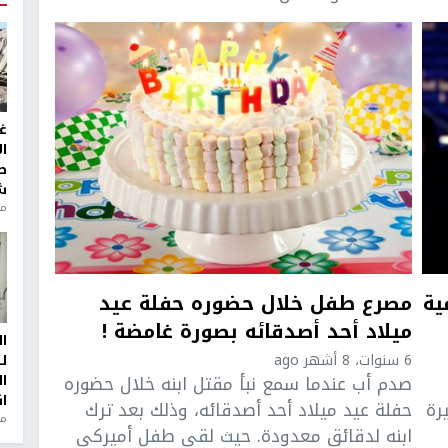
غ
ا
ط
ش
منذ 2
ية
مصرع طفل خلال حضوره حفلة عيد
ميلاد أحد أصدقائه بصورة غامضة !
ا
6 سنوات، 8 أشهر ago
ل
صدم أب عندما سمع نبأ مقتل ابنه خلال حضوره
ا
ا
رة
حفلة عيد ميلاد أحد أصدقائه، وذلك بعد ترك
من
ابنه لدقائق معدودة. حيث لقي طفل أميركي