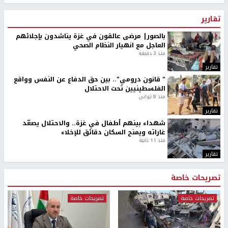
تقارير
بالصور| مرضى عالقون في غزة يناشدون بإجلائهم
العاجل مع انهيار النظام الصحي
منذ 3 دقيقة
تقارير
" قانون درومي".. بين حق الدفاع عن النفس وواقع
الفلسطينيين تحت الاحتلال
منذ 8 ثواني
تقارير
شهداء بينهم أطفال في غزة.. والاحتلال يصعّد
غاراته ويمنح السكان دقائق للإخلاء
منذ 11 ثانية
تقارير
تصريحات خاصة
تصريحات خاصة
تصريحات خاصة