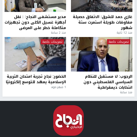
غازي حمد للشرق: الاتفاق حصيلة
مدير مستشفى النجاح: : نقل
مفاوضات طويلة استمرت ستة
أجهزة غسيل الكلى دون تجهيزات
شهور
متكاملة خطر على المرضى
منذ 12 ثانية
منذ 2 ساعة
تصريحات خاصة
تصريحات خاصة
الرجوب: لا مستقبل للنظام
الخضور: نجاح تجربة امتحان التربية
السياسي الفلسطيني دون
الإسلامية يمهد للتوسع إلكترونيًا
انتخابات ديمقراطية
1 شهر ago
منذ ساعة