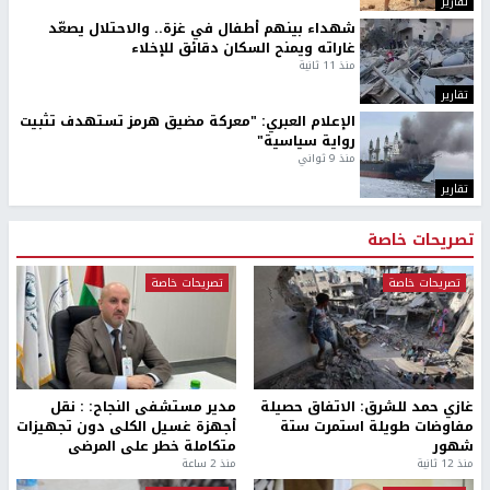
تقارير
شهداء بينهم أطفال في غزة.. والاحتلال يصعّد
غاراته ويمنح السكان دقائق للإخلاء
منذ 11 ثانية
تقارير
الإعلام العبري: "معركة مضيق هرمز تستهدف تثبيت
رواية سياسية"
منذ 9 ثواني
تقارير
تصريحات خاصة
تصريحات خاصة
تصريحات خاصة
غازي حمد للشرق: الاتفاق حصيلة
مدير مستشفى النجاح: : نقل
مفاوضات طويلة استمرت ستة
أجهزة غسيل الكلى دون تجهيزات
شهور
متكاملة خطر على المرضى
منذ 12 ثانية
منذ 2 ساعة