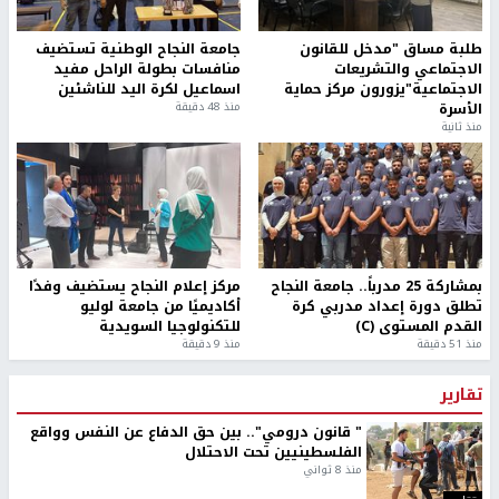
طلبة مساق "مدخل للقانون
جامعة النجاح الوطنية تستضيف
الاجتماعي والتشريعات
منافسات بطولة الراحل مفيد
الاجتماعية"يزورون مركز حماية
اسماعيل لكرة اليد للناشئين
الأسرة
منذ 48 دقيقة
منذ ثانية
بمشاركة 25 مدرباً.. جامعة النجاح
مركز إعلام النجاح يستضيف وفدًا
تطلق دورة إعداد مدربي كرة
أكاديميًا من جامعة لوليو
القدم المستوى (C)
للتكنولوجيا السويدية
منذ 51 دقيقة
منذ 9 دقيقة
تقارير
" قانون درومي".. بين حق الدفاع عن النفس وواقع
الفلسطينيين تحت الاحتلال
منذ 8 ثواني