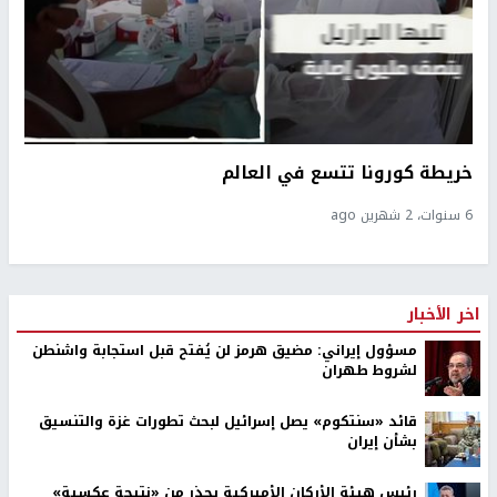
خريطة كورونا تتسع في العالم
6 سنوات، 2 شهرين ago
اخر الأخبار
مسؤول إيراني: مضيق هرمز لن يُفتح قبل استجابة واشنطن
لشروط طهران
قائد «سنتكوم» يصل إسرائيل لبحث تطورات غزة والتنسيق
بشأن إيران
رئيس هيئة الأركان الأميركية يحذر من «نتيجة عكسية»