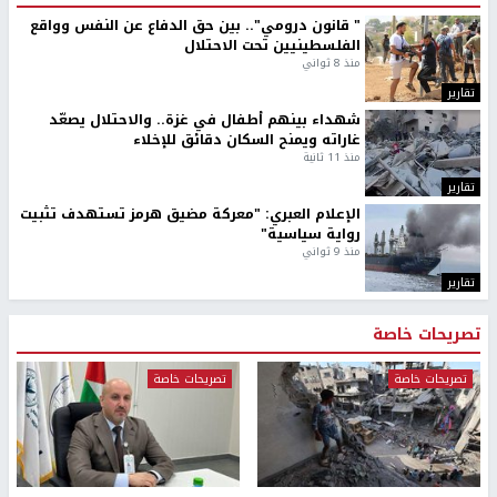
" قانون درومي".. بين حق الدفاع عن النفس وواقع
الفلسطينيين تحت الاحتلال
منذ 8 ثواني
تقارير
شهداء بينهم أطفال في غزة.. والاحتلال يصعّد
غاراته ويمنح السكان دقائق للإخلاء
منذ 11 ثانية
تقارير
الإعلام العبري: "معركة مضيق هرمز تستهدف تثبيت
رواية سياسية"
منذ 9 ثواني
تقارير
تصريحات خاصة
تصريحات خاصة
تصريحات خاصة