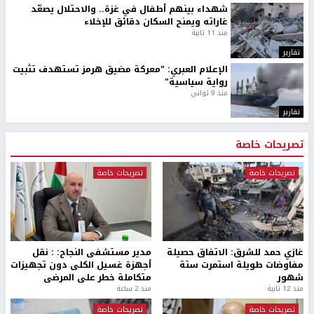
شهداء بينهم أطفال في غزة.. والاحتلال يصعّد
غاراته ويمنح السكان دقائق للإخلاء
منذ 11 ثانية
تقارير
الإعلام العبري: "معركة مضيق هرمز تستهدف تثبيت
رواية سياسية"
منذ 9 ثواني
تقارير
تصريحات خاصة
تصريحات خاصة
تصريحات خاصة
غازي حمد للشرق: الاتفاق حصيلة
مدير مستشفى النجاح: : نقل
مفاوضات طويلة استمرت ستة
أجهزة غسيل الكلى دون تجهيزات
شهور
متكاملة خطر على المرضى
منذ 12 ثانية
منذ 2 ساعة
تصريحات خاصة
تصريحات خاصة