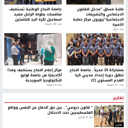
طلبة مساق "مدخل للقانون
جامعة النجاح الوطنية تستضيف
الاجتماعي والتشريعات
منافسات بطولة الراحل مفيد
الاجتماعية"يزورون مركز حماية
اسماعيل لكرة اليد للناشئين
الأسرة
منذ 48 دقيقة
منذ ثانية
بمشاركة 25 مدرباً.. جامعة النجاح
مركز إعلام النجاح يستضيف وفدًا
تطلق دورة إعداد مدربي كرة
أكاديميًا من جامعة لوليو
القدم المستوى (C)
للتكنولوجيا السويدية
منذ 51 دقيقة
منذ 9 دقيقة
تقارير
" قانون درومي".. بين حق الدفاع عن النفس وواقع
الفلسطينيين تحت الاحتلال
منذ 8 ثواني
تقارير