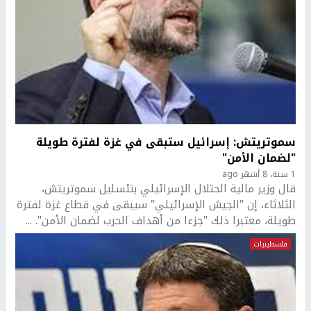
سموتريتش: إسرائيل ستبقى في غزة لفترة طويلة
"لضمان الأمن"
1 سنة، 8 أشهر ago
قال وزير مالية الحتلال الإسرائيلي بتئسليل سموتريتش،
الثلاثاء، إن "الجيش الإسرائيلي" سيبقى في قطاع غزة لفترة
طويلة، معتبرا ذلك "جزءا من أهداف الحرب لضمان الأمن". ...
فلسطينيات