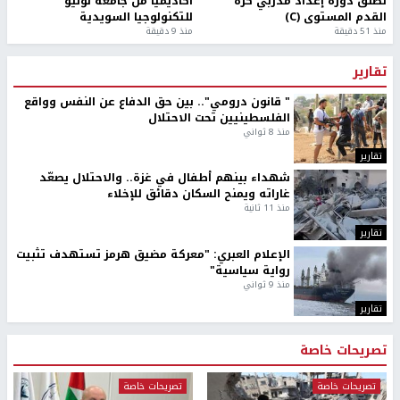
تطلق دورة إعداد مدربي كرة
أكاديميًا من جامعة لوليو
القدم المستوى (C)
للتكنولوجيا السويدية
منذ 51 دقيقة
منذ 9 دقيقة
تقارير
" قانون درومي".. بين حق الدفاع عن النفس وواقع
الفلسطينيين تحت الاحتلال
منذ 8 ثواني
تقارير
شهداء بينهم أطفال في غزة.. والاحتلال يصعّد
غاراته ويمنح السكان دقائق للإخلاء
منذ 11 ثانية
تقارير
الإعلام العبري: "معركة مضيق هرمز تستهدف تثبيت
رواية سياسية"
منذ 9 ثواني
تقارير
تصريحات خاصة
تصريحات خاصة
تصريحات خاصة