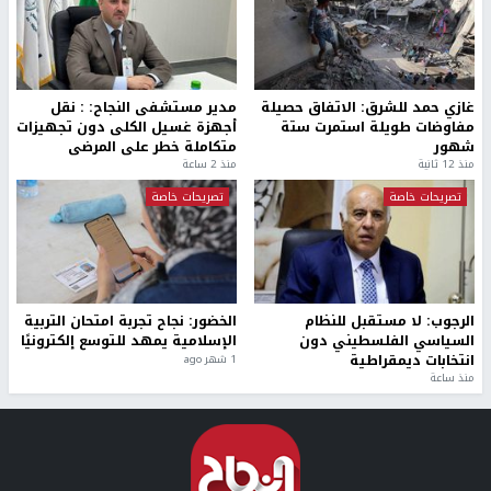
غازي حمد للشرق: الاتفاق حصيلة
مدير مستشفى النجاح: : نقل
مفاوضات طويلة استمرت ستة
أجهزة غسيل الكلى دون تجهيزات
شهور
متكاملة خطر على المرضى
منذ 12 ثانية
منذ 2 ساعة
تصريحات خاصة
تصريحات خاصة
الرجوب: لا مستقبل للنظام
الخضور: نجاح تجربة امتحان التربية
السياسي الفلسطيني دون
الإسلامية يمهد للتوسع إلكترونيًا
انتخابات ديمقراطية
1 شهر ago
منذ ساعة