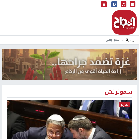
البث المباشر
إذاعة النجاح
الرئيسية
سموترتش
سموترتش
تقارير