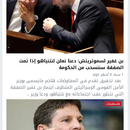
بن غفير لسموتريتش: دعنا نعلن لنتنياهو إذا تمت
الصفقة سننسحب من الحكومة
1 سنة، 6 أشهر ago
بعد تحقيق تقدم في المفاوضات، هاجم مايسمى بوزير
الأمن القومي الإسرائيلي المتطرف ايتمار بن غفير الصفقة
التي تتبلور عقب اجتماعاته مع نتنياهو، ودعا وزير ...
فلسطينيات