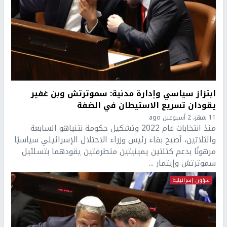
ابتزاز سياسي وإدارة مدنية: سموترتش وبن غفير
يقودان تسريع الاستيطان في الضفة
11 شهر، 2 أسبوعين ago
منذ انتخابات عام 2022 وتشكيل حكومة نتنياهو السابعة
والثلاثين، أصبح بقاء رئيس وزراء الاحتلال الإسرائيلي سياسيًا
مرهونًا بدعم كتلتين يمينيتين متطرفتين يقودهما بتسلئيل
سموترتش وإيتمار ...
شؤون إسرائيلية