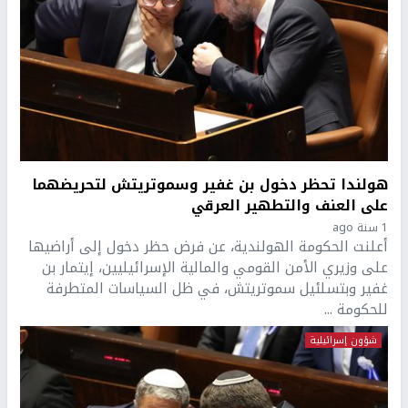
هولندا تحظر دخول بن غفير وسموتريتش لتحريضهما
على العنف والتطهير العرقي
1 سنة ago
أعلنت الحكومة الهولندية، عن فرض حظر دخول إلى أراضيها
على وزيري الأمن القومي والمالية الإسرائيليين، إيتمار بن
غفير وبتسلئيل سموتريتش، في ظل السياسات المتطرفة
للحكومة ...
شؤون إسرائيلية