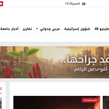
العصر
15:25
البث
نيو 48
شؤون إسرائيلية
عربي ودولي
تقارير
أخبار جامعة 
ا
فلسطينيات