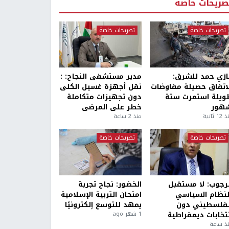
صريحات خاصة
تصريحات خاصة
تصريحات خاصة
ازي حمد للشرق:
مدير مستشفى النجاح: :
لاتفاق حصيلة مفاوضات
نقل أجهزة غسيل الكلى
ويلة استمرت ستة
دون تجهيزات متكاملة
هور
خطر على المرضى
1 ثانية
منذ 2 ساعة
تصريحات خاصة
تصريحات خاصة
لرجوب: لا مستقبل
الخضور: نجاح تجربة
لنظام السياسي
امتحان التربية الإسلامية
لفلسطيني دون
يمهد للتوسع إلكترونيًا
نتخابات ديمقراطية
1 شهر ago
ذ ساعة