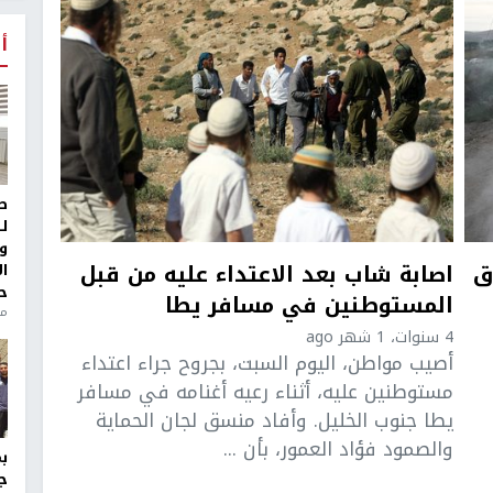
أ
ط
ل
و
ق
اصابة شاب بعد الاعتداء عليه من قبل
ا
ح
المستوطنين في مسافر يطا
من
4 سنوات، 1 شهر ago
أصيب مواطن، اليوم السبت، بجروح جراء اعتداء
مستوطنين عليه، أثناء رعيه أغنامه في مسافر
يطا جنوب الخليل. وأفاد منسق لجان الحماية
والصمود فؤاد العمور، بأن ...
ج