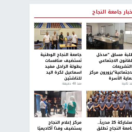
خبار جامعة النجاح
لبة مساق "مدخل
جامعة النجاح الوطنية
لقانون الاجتماعي
تستضيف منافسات
التشريعات
بطولة الراحل مفيد
لاجتماعية"يزورون مركز
اسماعيل لكرة اليد
ماية الأسرة
للناشئين
ذ ثانية
منذ 48 دقيقة
بمشاركة 25 مدرباً..
مركز إعلام النجاح
امعة النجاح تطلق
يستضيف وفدًا أكاديميًا