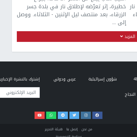
ار
خطيرة، إثر تعرّضه لإطلاق نار في بلدة جسر
ء
الزرقاء، بعد منتصف ليل الإثنين - الثلاثاء. ووصل
إلى ...
المزيد
شؤون إسرائيلية
عربي ودولي
إشترك بالنشرة الإخبارية
البريد الإلكتروني
النجاح
من نحن
إتصل بنا
هيئة التحرير
سياسة الخصوصية