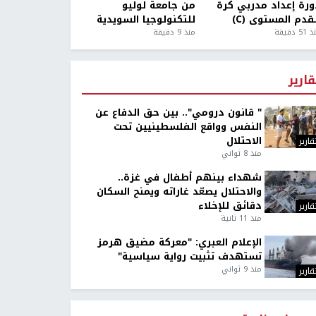
ورة إعداد مدربي كرة
من جامعة لوليو
قدم المستوى (C)
للتكنولوجيا السويدية
5 دقيقة
منذ 9 دقيقة
قارير
" قانون درومي".. بين حق الدفاع عن
النفس وواقع الفلسطينيين تحت
الاحتلال
قارير
منذ 8 ثواني
شهداء بينهم أطفال في غزة..
والاحتلال يصعّد غاراته ويمنح السكان
دقائق للإخلاء
قارير
منذ 11 ثانية
الإعلام العبري: "معركة مضيق هرمز
تستهدف تثبيت رواية سياسية"
منذ 9 ثواني
قارير