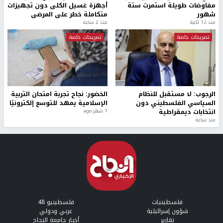
مفاوضات طويلة استمرت ستة
أجهزة غسيل الكلى دون تجهيزات
شهور
متكاملة خطر على المرضى
منذ 12 ثانية
منذ 2 ساعة
تصريحات خاصة
تصريحات خاصة
الرجوب: لا مستقبل للنظام
الخضور: نجاح تجربة امتحان التربية
السياسي الفلسطيني دون
الإسلامية يمهد للتوسع إلكترونيًا
انتخابات ديمقراطية
1 شهر ago
منذ ساعة
فلسطينيات
فلسطينيو 48
شؤون إسرائيلية
عربي ودولي
تقارير
أخبار جامعة النجاح