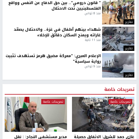
" قانون درومي".. بين حق الدفاع عن النفس وواقع
الفلسطينيين تحت الاحتلال
منذ 8 ثواني
تقارير
شهداء بينهم أطفال في غزة.. والاحتلال يصعّد
غاراته ويمنح السكان دقائق للإخلاء
منذ 11 ثانية
تقارير
الإعلام العبري: "معركة مضيق هرمز تستهدف تثبيت
رواية سياسية"
منذ 9 ثواني
تقارير
تصريحات خاصة
تصريحات خاصة
تصريحات خاصة
غازي حمد للشرق: الاتفاق حصيلة
مدير مستشفى النجاح: : نقل