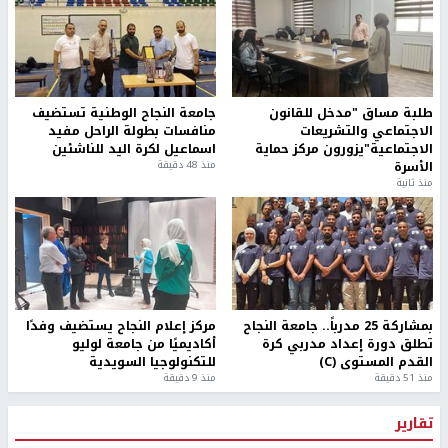
طلبة مساق "مدخل للقانون
جامعة النجاح الوطنية تستضيف
الاجتماعي والتشريعات
منافسات بطولة الراحل مفيد
الاجتماعية"يزورون مركز حماية
اسماعيل لكرة اليد للناشئين
الأسرة
منذ 48 دقيقة
منذ ثانية
بمشاركة 25 مدرباً.. جامعة النجاح
مركز إعلام النجاح يستضيف وفدًا
تطلق دورة إعداد مدربي كرة
أكاديميًا من جامعة لوليو
القدم المستوى (C)
للتكنولوجيا السويدية
منذ 51 دقيقة
منذ 9 دقيقة
تقارير