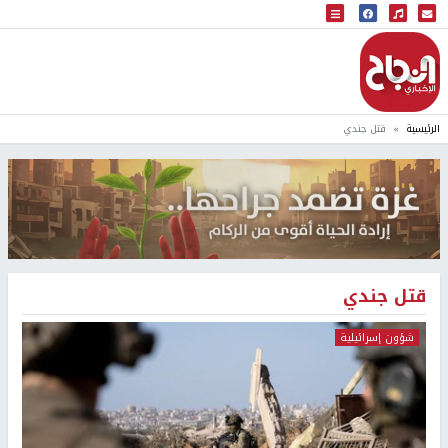
البث المباشر
إذاعة النجاح
الرئيسية
قتل جندي
قتل جندي
شؤون إسرائيلية