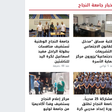
خبار جامعة النجاح
لبة مساق "مدخل
جامعة النجاح الوطنية
لقانون الاجتماعي
تستضيف منافسات
التشريعات
بطولة الراحل مفيد
لاجتماعية"يزورون مركز
اسماعيل لكرة اليد
ماية الأسرة
للناشئين
5 ثواني
منذ 48 دقيقة
بمشاركة 25 مدرباً..
مركز إعلام النجاح
امعة النجاح تطلق
يستضيف وفدًا أكاديميًا
ورة إعداد مدربي كرة
من جامعة لوليو