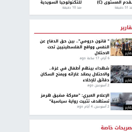
قدم المستوى (C)
للتكنولوجيا السويدية
5 دقيقة
منذ 10 دقيقة
قارير
" قانون درومي".. بين حق الدفاع عن
النفس وواقع الفلسطينيين تحت
الاحتلال
قارير
6 أيام، 17 ساعة ago
شهداء بينهم أطفال في غزة..
والاحتلال يصعّد غاراته ويمنح السكان
دقائق للإخلاء
قارير
2 أسبوعين ago
الإعلام العبري: "معركة مضيق هرمز
تستهدف تثبيت رواية سياسية"
2 أسبوعين، 4 أيام ago
قارير
صريحات خاصة