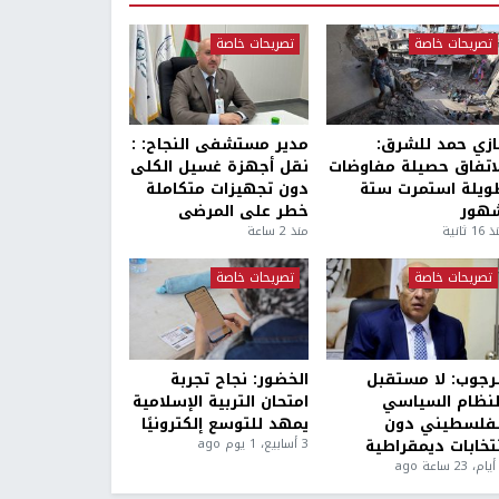
تصريحات خاصة
تصريحات خاصة
ازي حمد للشرق:
مدير مستشفى النجاح: :
لاتفاق حصيلة مفاوضات
نقل أجهزة غسيل الكلى
ويلة استمرت ستة
دون تجهيزات متكاملة
هور
خطر على المرضى
1 ثانية
منذ 2 ساعة
تصريحات خاصة
تصريحات خاصة
لرجوب: لا مستقبل
الخضور: نجاح تجربة
لنظام السياسي
امتحان التربية الإسلامية
لفلسطيني دون
يمهد للتوسع إلكترونيًا
نتخابات ديمقراطية
3 أسابيع، 1 يوم ago