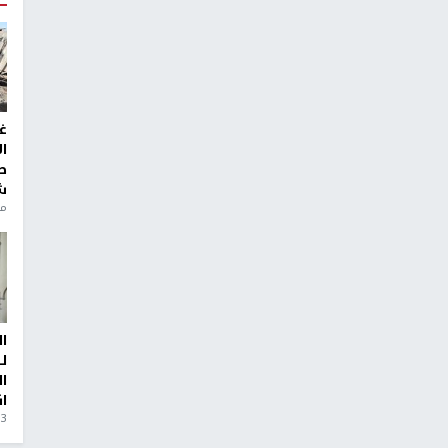
غ
ا
ط
ش
منذ 6
ا
ل
ا
ا
3 أيام، 23 ساعة ago