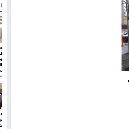
أ
ط
ل
و
ا
ح
منذ 
ج
د