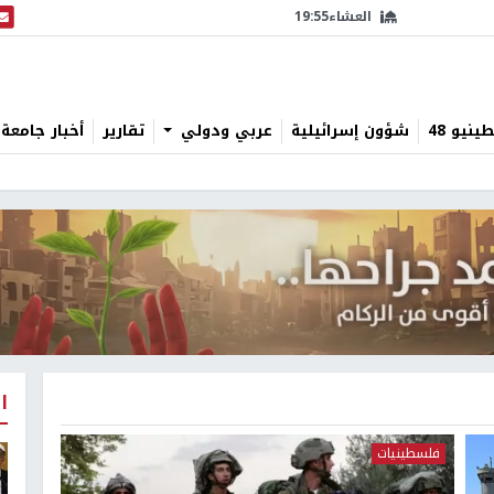
العشاء
19:55
البث
نيو 48
شؤون إسرائيلية
عربي ودولي
تقارير
أخبار جامعة 
ا
فلسطينيات