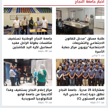
أخبار جامعة النجاح
طلبة مساق "مدخل للقانون
جامعة النجاح الوطنية تستضيف
الاجتماعي والتشريعات
منافسات بطولة الراحل مفيد
الاجتماعية"يزورون مركز حماية
اسماعيل لكرة اليد للناشئين
الأسرة
منذ 48 دقيقة
منذ 5 ثواني
بمشاركة 25 مدرباً.. جامعة النجاح
مركز إعلام النجاح يستضيف وفدًا
تطلق دورة إعداد مدربي كرة
أكاديميًا من جامعة لوليو
القدم المستوى (C)
للتكنولوجيا السويدية
منذ 51 دقيقة
منذ 10 دقيقة