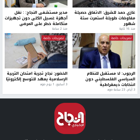
غازي حمد للشرق: الاتفاق حصيلة
مدير مستشفى النجاح: : نقل
مفاوضات طويلة استمرت ستة
أجهزة غسيل الكلى دون تجهيزات
شهور
متكاملة خطر على المرضى
منذ 16 ثانية
منذ 2 ساعة
تصريحات خاصة
تصريحات خاصة
الرجوب: لا مستقبل للنظام
الخضور: نجاح تجربة امتحان التربية
السياسي الفلسطيني دون
الإسلامية يمهد للتوسع إلكترونيًا
انتخابات ديمقراطية
3 أسابيع، 1 يوم ago
3 أيام، 23 ساعة ago