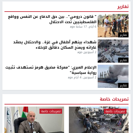
تقارير
" قانون درومي".. بين حق الدفاع عن النفس وواقع
الفلسطينيين تحت الاحتلال
6 أيام، 17 ساعة ago
تقارير
شهداء بينهم أطفال في غزة.. والاحتلال يصعّد
غاراته ويمنح السكان دقائق للإخلاء
2 أسبوعين ago
تقارير
الإعلام العبري: "معركة مضيق هرمز تستهدف تثبيت
رواية سياسية"
2 أسبوعين، 4 أيام ago
تقارير
تصريحات خاصة
تصريحات خاصة
تصريحات خاصة