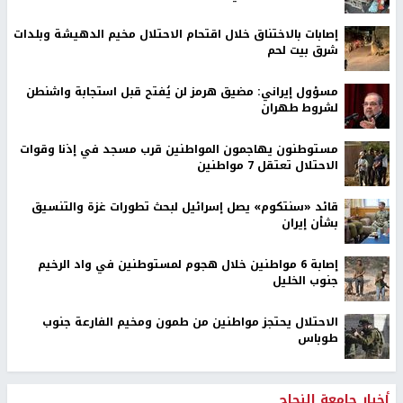
إصابات بالاختناق خلال اقتحام الاحتلال مخيم الدهيشة وبلدات
شرق بيت لحم
مسؤول إيراني: مضيق هرمز لن يُفتح قبل استجابة واشنطن
لشروط طهران
مستوطنون يهاجمون المواطنين قرب مسجد في إذنا وقوات
الاحتلال تعتقل 7 مواطنين
قائد «سنتكوم» يصل إسرائيل لبحث تطورات غزة والتنسيق
بشأن إيران
إصابة 6 مواطنين خلال هجوم لمستوطنين في واد الرخيم
جنوب الخليل
الاحتلال يحتجز مواطنين من طمون ومخيم الفارعة جنوب
طوباس
أخبار جامعة النجاح