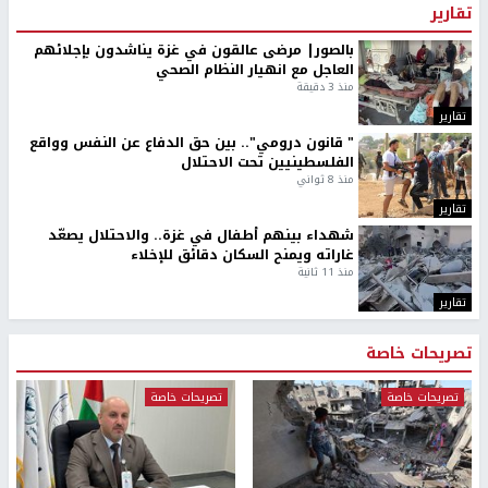
تقارير
بالصور| مرضى عالقون في غزة يناشدون بإجلائهم
العاجل مع انهيار النظام الصحي
منذ 3 دقيقة
تقارير
" قانون درومي".. بين حق الدفاع عن النفس وواقع
الفلسطينيين تحت الاحتلال
منذ 8 ثواني
تقارير
شهداء بينهم أطفال في غزة.. والاحتلال يصعّد
غاراته ويمنح السكان دقائق للإخلاء
منذ 11 ثانية
تقارير
تصريحات خاصة
تصريحات خاصة
تصريحات خاصة