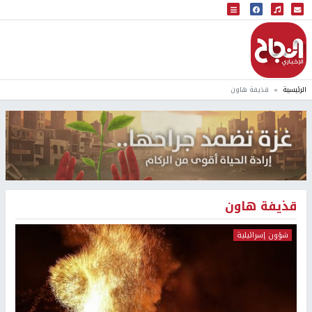
البث المباشر
إذاعة النجاح
الرئيسية
قذيفة هاون
قذيفة هاون
شؤون إسرائيلية