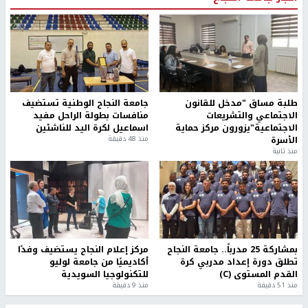
طلبة مساق "مدخل للقانون
جامعة النجاح الوطنية تستضيف
الاجتماعي والتشريعات
منافسات بطولة الراحل مفيد
الاجتماعية"يزورون مركز حماية
اسماعيل لكرة اليد للناشئين
الأسرة
منذ 48 دقيقة
منذ ثانية
بمشاركة 25 مدرباً.. جامعة النجاح
مركز إعلام النجاح يستضيف وفدًا
تطلق دورة إعداد مدربي كرة
أكاديميًا من جامعة لوليو
القدم المستوى (C)
للتكنولوجيا السويدية
منذ 51 دقيقة
منذ 9 دقيقة