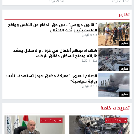
منذ 51 دقيقة
منذ 9 دقيقة
تقارير
" قانون درومي".. بين حق الدفاع عن النفس وواقع
الفلسطينيين تحت الاحتلال
منذ 8 ثواني
تقارير
شهداء بينهم أطفال في غزة.. والاحتلال يصعّد
غاراته ويمنح السكان دقائق للإخلاء
منذ 11 ثانية
تقارير
الإعلام العبري: "معركة مضيق هرمز تستهدف تثبيت
رواية سياسية"
منذ 9 ثواني
تقارير
تصريحات خاصة
تصريحات خاصة
تصريحات خاصة