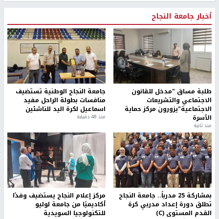
أخبار جامعة النجاح
طلبة مساق "مدخل للقانون
جامعة النجاح الوطنية تستضيف
الاجتماعي والتشريعات
منافسات بطولة الراحل مفيد
الاجتماعية"يزورون مركز حماية
اسماعيل لكرة اليد للناشئين
الأسرة
منذ 48 دقيقة
منذ ثانية
بمشاركة 25 مدرباً.. جامعة النجاح
مركز إعلام النجاح يستضيف وفدًا
تطلق دورة إعداد مدربي كرة
أكاديميًا من جامعة لوليو
القدم المستوى (C)
للتكنولوجيا السويدية