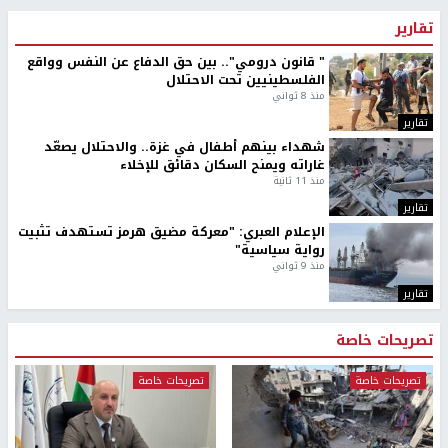
تقارير
" قانون درومي".. بين حق الدفاع عن النفس وواقع
الفلسطينيين تحت الاحتلال
منذ 8 ثواني
تقارير
شهداء بينهم أطفال في غزة.. والاحتلال يصعّد
غاراته ويمنح السكان دقائق للإخلاء
منذ 11 ثانية
تقارير
الإعلام العبري: "معركة مضيق هرمز تستهدف تثبيت
رواية سياسية"
منذ 9 ثواني
تقارير
تصريحات خاصة
تصريحات خاصة
تصريحات خاصة