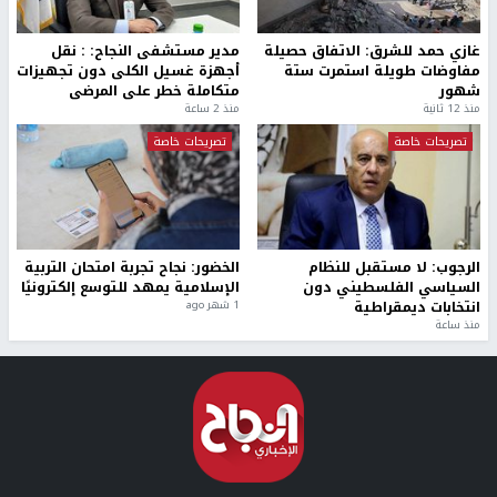
غازي حمد للشرق: الاتفاق حصيلة
مدير مستشفى النجاح: : نقل
مفاوضات طويلة استمرت ستة
أجهزة غسيل الكلى دون تجهيزات
شهور
متكاملة خطر على المرضى
منذ 12 ثانية
منذ 2 ساعة
تصريحات خاصة
تصريحات خاصة
الرجوب: لا مستقبل للنظام
الخضور: نجاح تجربة امتحان التربية
السياسي الفلسطيني دون
الإسلامية يمهد للتوسع إلكترونيًا
انتخابات ديمقراطية
1 شهر ago
منذ ساعة