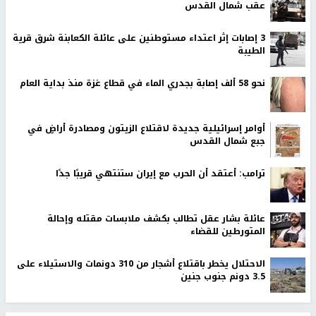
عقب شمال القدس
‏3 إصابات إثر اعتداء مستوطنين على عائلة الكعابنة شرق قرية
الطيبة
نحو 58 ألف إصابة بجدري الماء في قطاع غزة منذ بداية العام
أوامر إسرائيلية جديدة لاقتلاع الزيتون ومصادرة أراضٍ في
جبع شمال القدس
ترامب: أعتقد أن الحرب مع إيران ستنتهي قريبًا جدًا
عائلة بشار عقل تطالب بكشف ملابسات مقتله وإحالة
المتورطين للقضاء
الاحتلال يخطر باقتلاع أشجار من 310 دونمات والاستيلاء على
3.5 دونم جنوب جنين