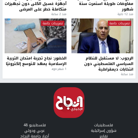
مفاوضات طويلة استمرت ستة
أجهزة غسيل الكلى دون تجهيزات
شهور
متكاملة خطر على المرضى
منذ 12 ثانية
منذ 2 ساعة
تصريحات خاصة
تصريحات خاصة
الرجوب: لا مستقبل للنظام
الخضور: نجاح تجربة امتحان التربية
السياسي الفلسطيني دون
الإسلامية يمهد للتوسع إلكترونيًا
انتخابات ديمقراطية
1 شهر ago
منذ ساعة
فلسطينيات
فلسطينيو 48
شؤون إسرائيلية
عربي ودولي
تقارير
أخبار جامعة النجاح