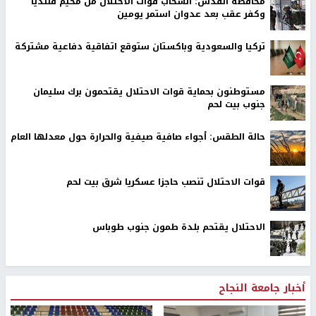
محافظة القدس: انسحاب قوات الاحتلال من مخيم قلنديا
وكفر عقب بعد عدوان استمر يومين
تركيا والسعودية وباكستان ستوقع اتفاقية دفاعية مشتركة
مستوطنون بحماية قوات الاحتلال يقتحمون برك سليمان
جنوب بيت لحم
حالة الطقس: أجواء صافية صيفية والحرارة حول معدلها العام
قوات الاحتلال تنصب حاجزا عسكريا شرق بيت لحم
الاحتلال يقتحم بلدة طمون جنوب طوباس
أخبار جامعة النجاح