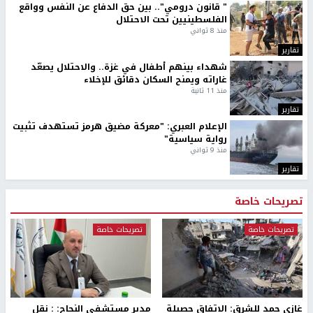
" قانون درومي".. بين حق الدفاع عن النفس وواقع
الفلسطينيين تحت الاحتلال
منذ 8 ثواني
تقارير
شهداء بينهم أطفال في غزة.. والاحتلال يصعّد
غاراته ويمنح السكان دقائق للإخلاء
منذ 11 ثانية
تقارير
الإعلام العبري: "معركة مضيق هرمز تستهدف تثبيت
رواية سياسية"
منذ 9 ثواني
تقارير
تصريحات خاصة
تصريحات خاصة
تصريحات خاصة
غازي حمد للشرق: الاتفاق حصيلة
مدير مستشفى النجاح: : نقل