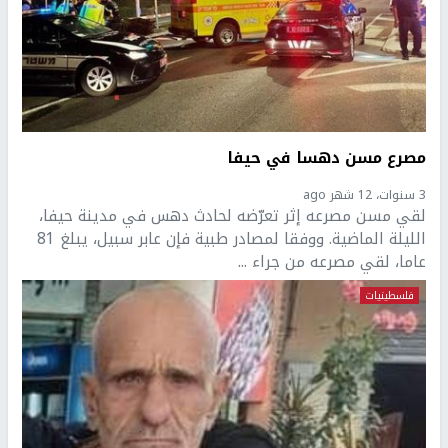
مصرع مسن دهسا في حيفا
3 سنوات، 12 شهر ago
لقي مسن مصرعه إثر تعرّضه لحادث دهس في مدينة حيفا،
الليلة الماضية. ووفقا لمصادر طبية فإن عابر سبيل، يبلغ 81
عاما، لقي مصرعه من جراء ...
فلسطينيات