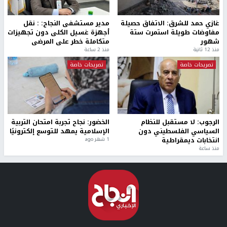
غازي حمد للشرق: الاتفاق حصيلة
مدير مستشفى النجاح: : نقل
مفاوضات طويلة استمرت ستة
أجهزة غسيل الكلى دون تجهيزات
شهور
متكاملة خطر على المرضى
منذ 12 ثانية
منذ 2 ساعة
تصريحات خاصة
تصريحات خاصة
الرجوب: لا مستقبل للنظام
الخضور: نجاح تجربة امتحان التربية
السياسي الفلسطيني دون
الإسلامية يمهد للتوسع إلكترونيًا
انتخابات ديمقراطية
1 شهر ago
منذ ساعة