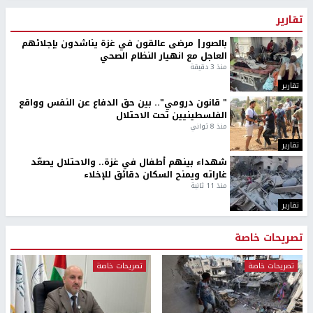
تقارير
بالصور| مرضى عالقون في غزة يناشدون بإجلائهم
العاجل مع انهيار النظام الصحي
منذ 3 دقيقة
تقارير
" قانون درومي".. بين حق الدفاع عن النفس وواقع
الفلسطينيين تحت الاحتلال
منذ 8 ثواني
تقارير
شهداء بينهم أطفال في غزة.. والاحتلال يصعّد
غاراته ويمنح السكان دقائق للإخلاء
منذ 11 ثانية
تقارير
تصريحات خاصة
تصريحات خاصة
تصريحات خاصة