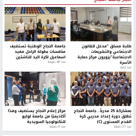
طلبة مساق "مدخل للقانون
جامعة النجاح الوطنية تستضيف
الاجتماعي والتشريعات
منافسات بطولة الراحل مفيد
الاجتماعية"يزورون مركز حماية
اسماعيل لكرة اليد للناشئين
الأسرة
منذ 48 دقيقة
منذ ثانية
بمشاركة 25 مدرباً.. جامعة النجاح
مركز إعلام النجاح يستضيف وفدًا
تطلق دورة إعداد مدربي كرة
أكاديميًا من جامعة لوليو
القدم المستوى (C)
للتكنولوجيا السويدية
منذ 51 دقيقة
منذ 9 دقيقة