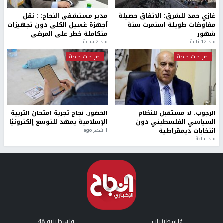
غازي حمد للشرق: الاتفاق حصيلة
مدير مستشفى النجاح: : نقل
مفاوضات طويلة استمرت ستة
أجهزة غسيل الكلى دون تجهيزات
شهور
متكاملة خطر على المرضى
منذ 12 ثانية
منذ 2 ساعة
تصريحات خاصة
تصريحات خاصة
الرجوب: لا مستقبل للنظام
الخضور: نجاح تجربة امتحان التربية
السياسي الفلسطيني دون
الإسلامية يمهد للتوسع إلكترونيًا
انتخابات ديمقراطية
1 شهر ago
منذ ساعة
فلسطينيات
فلسطينيو 48