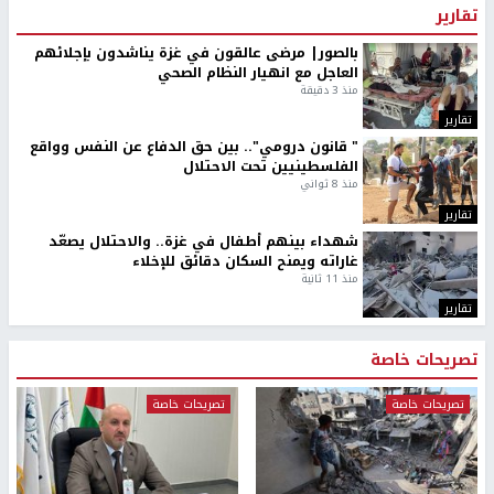
تقارير
بالصور| مرضى عالقون في غزة يناشدون بإجلائهم
العاجل مع انهيار النظام الصحي
منذ 3 دقيقة
تقارير
" قانون درومي".. بين حق الدفاع عن النفس وواقع
الفلسطينيين تحت الاحتلال
منذ 8 ثواني
تقارير
شهداء بينهم أطفال في غزة.. والاحتلال يصعّد
غاراته ويمنح السكان دقائق للإخلاء
منذ 11 ثانية
تقارير
تصريحات خاصة
تصريحات خاصة
تصريحات خاصة